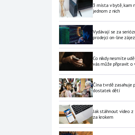
3 místa v bytě, kam 
jednom z nich
Vydávají se za serióz
prodejci on-line záje
Co nikdy nesmíte udě
vás může připravit o
Čína tvrdě zasahuje 
dostatek dětí
Jak stáhnout video z
za krokem