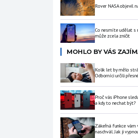
Rover NASA objevil 
Co nesmíte udělat s
může zcela zničit
MOHLO BY VÁS ZAJÍM
Kolik let by mělo str
Odborníci určili přesn
Proč vás iPhone sledu
a kdy to nechat být?
Zákeřná funkce vám v 
naschvál. Jak ji vypno