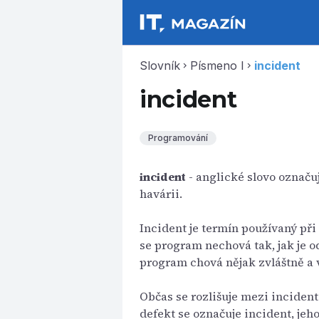
Slovník
Písmeno I
incident
chevron_right
chevron_right
incident
Programování
incident
- anglické slovo označu
havárii.
Incident je termín používaný při
se program nechová tak, jak je o
program chová nějak zvláštně a v
Občas se rozlišuje mezi inciden
defekt se označuje incident, jeho