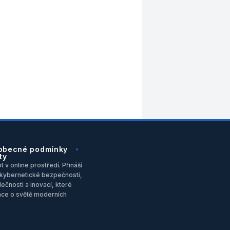
obecné podmínky
ty
 v online prostředí. Přináší
u, kybernetické bezpečnosti,
ečnosti a inovací, které
ace o světě moderních