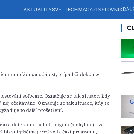
DALŠ
AKTUALITY
SVĚT
TECH
MAGAZÍN
SLOVNÍK
Č
jící mimořádnou událost, případ či dokonce
 testování software. Označuje se tak situace, kdy
d něj očekáváno. Označuje se tak situace, kdy se
yžaduje to další prošetření.
tem a defektem (neboli bugem či chybou) - za
ž hlavní příčina je právě ta část programu,