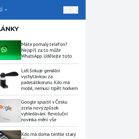
search
Í
expand_more
LÁNKY
Máte pomalý telefon?
Nejspíš za to může
WhatsApp. Udělejte toto
Lidl šokuje geniální
vychytávkou za
padesátikorunu. Kdo má
mobil, nemusí trpět horkem
Google spustil v Česku
zcela nový způsob
vyhledávání. Revoluční
novinka mění vše
Kdo má doma tenhle starý