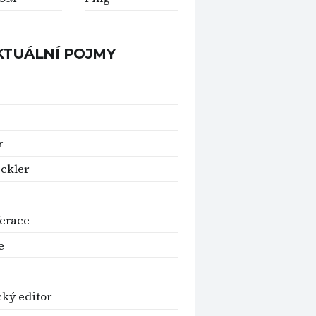
KTUÁLNÍ POJMY
r
ckler
ferace
e
cký editor