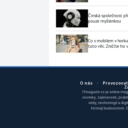
Čínská společnost př
pouze myšlenkou
Co s mobilem v horku
tuto věc. Zničíte ho 
O nás
Provozovat
Z
ITmagazin.cz je online maga
novinky, zajímavosti, prakt
vědy, technologií a dig
formují budoucnost. 