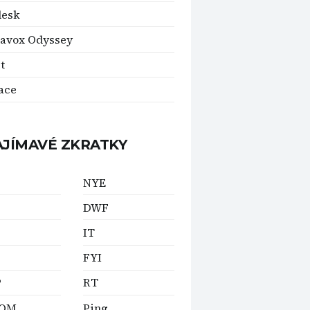
desk
avox Odyssey
t
ace
AJÍMAVÉ ZKRATKY
NYE
DWF
IT
FYI
P
RT
ROM
Ping