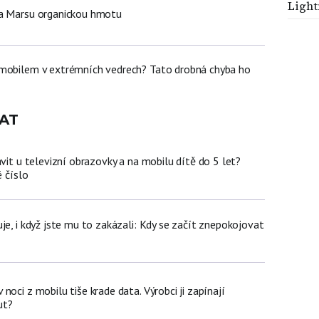
Light
na Marsu organickou hmotu
 mobilem v extrémních vedrech? Tato drobná chyba ho
AT
ávit u televizní obrazovky a na mobilu dítě do 5 let?
é číslo
je, i když jste mu to zakázali: Kdy se začít znepokojovat
noci z mobilu tiše krade data. Výrobci ji zapínají
ut?