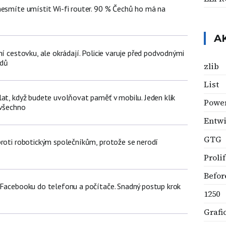
nesmíte umístit Wi-fi router. 90 % Čechů ho má na
A
ní cestovku, ale okrádají. Policie varuje před podvodnými
zdů
zlib
List
lat, když budete uvolňovat paměť v mobilu. Jeden klik
Powe
 všechno
Entwi
GTG
proti robotickým společníkům, protože se nerodí
Proli
Befor
 Facebooku do telefonu a počítače. Snadný postup krok
1250
Grafi