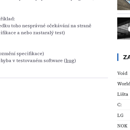
říklad:
ledku toho nesprávné očekávání na straně
ifikace a nebo zastaralý test)
rozmění specifikace)
Z
chyba v testovaném software (
bug
)
Void
Worl
Lišta
C:
LG
NOK