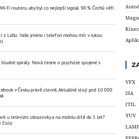
Auto
i-Fi routeru, aby byl co nejlepší signál. 90 % Čechů věří
Magn
Kinec
cí z Lidlu: Vaše jméno i telefon mohou mít v rukou
Aplik
ci
í bludné spirály: Nová teorie o psychóze spojené s
Z
VFX
tebook v Česku právě zlevnil. Aktuálně stojí pod 10 000
ISA
ak
ITIL
YUV
ávit u televizní obrazovky a na mobilu dítě do 5 let?
é číslo
LAM
EEP