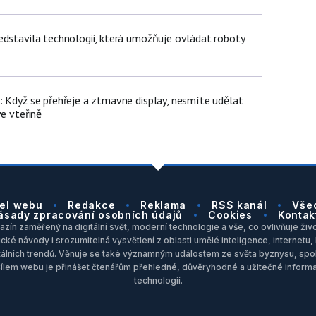
edstavila technologii, která umožňuje ovládat roboty
: Když se přehřeje a ztmavne display, nesmíte udělat
ve vteřině
el webu
Redakce
Reklama
RSS kanál
Vše
ásady zpracování osobních údajů
Cookies
Kontak
zín zaměřený na digitální svět, moderní technologie a vše, co ovlivňuje život
ické návody i srozumitelná vysvětlení z oblasti umělé inteligence, internet
itálních trendů. Věnuje se také významným událostem ze světa byznysu, spol
Cílem webu je přinášet čtenářům přehledné, důvěryhodné a užitečné inform
technologií.