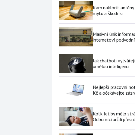
Kam naklonit antény W
mýtu a škodí si
Masivní únik informa
internetoví podvodní
Jak chatboti vytvářej
umělou inteligencí
Nejlepší pracovní no
Kč a očekávejte zázr
Kolik let by mělo str
Odborníci určili přesn