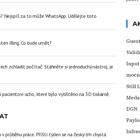
? Nejspíš za to může WhatsApp. Udělejte toto
A
Guest
rsten iRing. Co bude umět?
Valid
Input
ech zchladit počítač: Stáhněte si jednoduchý nástroj, je
mocn
Still 
i pacientovi ucho, které bylo vytištěno na 3D tiskárně.
Medal
DGN
AT
Paylo
Infra
u v průběhu práce. Příští týden se na český trh chystá