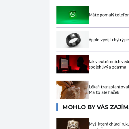
Máte pomalý telefon
Apple vyvíjí chytrý p
Jak v extrémních vedr
spolehlivý a zdarma
Lékaři transplantoval
Má to ale háček
MOHLO BY VÁS ZAJÍM
Myš, která chladí ruk