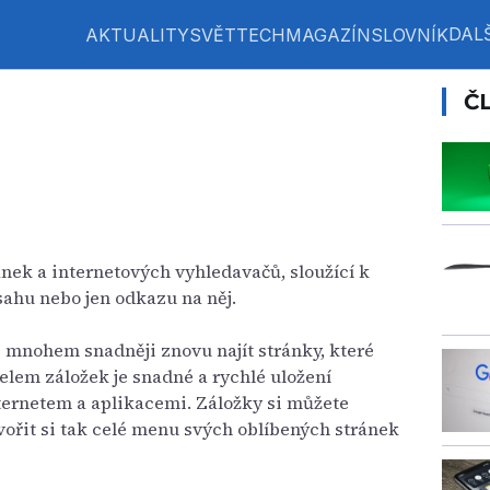
DALŠ
AKTUALITY
SVĚT
TECH
MAGAZÍN
SLOVNÍK
Č
nek a internetových vyhledavačů, sloužící k
ahu nebo jen odkazu na něj.
mnohem snadněji znovu najít stránky, které
čelem záložek je snadné a rychlé uložení
nternetem a aplikacemi. Záložky si můžete
tvořit si tak celé menu svých oblíbených stránek