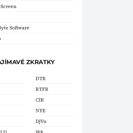
tScreen
Byte Software
p
AJÍMAVÉ ZKRATKY
DTR
RTFR
CIR
NYE
DjVu
-LD
W8