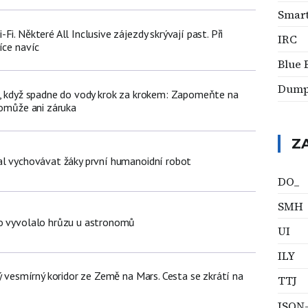
Smar
i. Některé All Inclusive zájezdy skrývají past. Při
IRC
íce navíc
Blue 
Dum
n, když spadne do vody krok za krokem: Zapomeňte na
pomůže ani záruka
Z
al vychovávat žáky první humanoidní robot
DO_
SMH
lo vyvolalo hrůzu u astronomů
UI
ILY
ný vesmírný koridor ze Země na Mars. Cesta se zkrátí na
TTJ
JSON