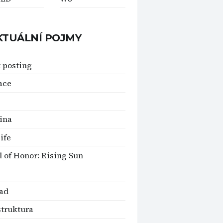
KTUÁLNÍ POJMY
 posting
ace
ina
Life
 of Honor: Rising Sun
ad
struktura