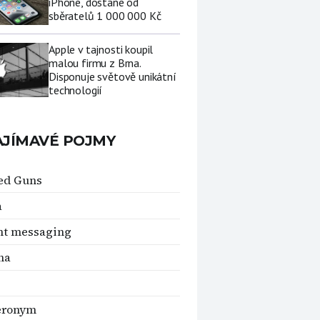
iPhone, dostane od
sběratelů 1 000 000 Kč
Apple v tajnosti koupil
malou firmu z Brna.
Disponuje světově unikátní
technologií
AJÍMAVÉ POJMY
ed Guns
a
nt messaging
na
ronym