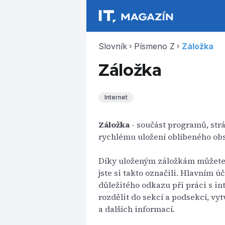
Slovník
Písmeno Z
Záložka
chevron_right
chevron_right
Záložka
Internet
Záložka
- součást programů, strá
rychlému uložení oblíbeného obs
Díky uloženým záložkám můžete 
jste si takto označili. Hlavním ú
důležitého odkazu při práci s i
rozdělit do sekcí a podsekcí, vy
a dalších informací.