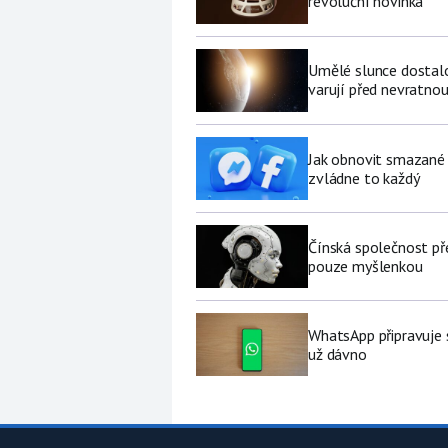
revoluční novinka
Umělé slunce dostalo 
varují před nevratno
Jak obnovit smazané 
zvládne to každý
Čínská společnost př
pouze myšlenkou
WhatsApp připravuje 
už dávno