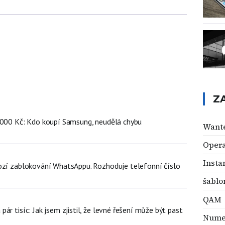
Z
 000 Kč: Kdo koupí Samsung, neudělá chybu
Want
Oper
Insta
ozí zablokování WhatsAppu. Rozhoduje telefonní číslo
šablo
QAM
ár tisíc: Jak jsem zjistil, že levné řešení může být past
Nume