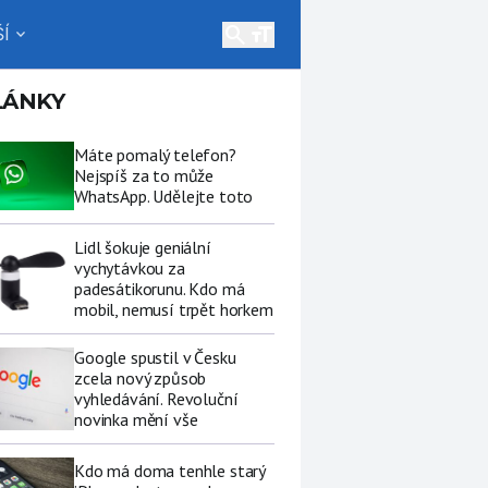
search
Í
expand_more
LÁNKY
Máte pomalý telefon?
Nejspíš za to může
WhatsApp. Udělejte toto
Lidl šokuje geniální
vychytávkou za
padesátikorunu. Kdo má
mobil, nemusí trpět horkem
Google spustil v Česku
zcela nový způsob
vyhledávání. Revoluční
novinka mění vše
Kdo má doma tenhle starý