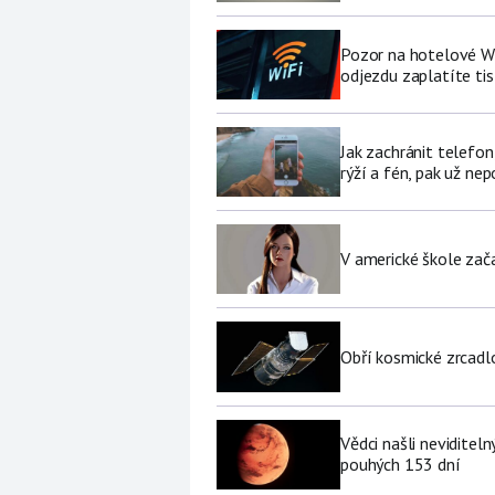
Pozor na hotelové Wi-F
odjezdu zaplatíte tis
Jak zachránit telefo
rýží a fén, pak už ne
V americké škole zač
Obří kosmické zrcad
Vědci našli neviditel
pouhých 153 dní