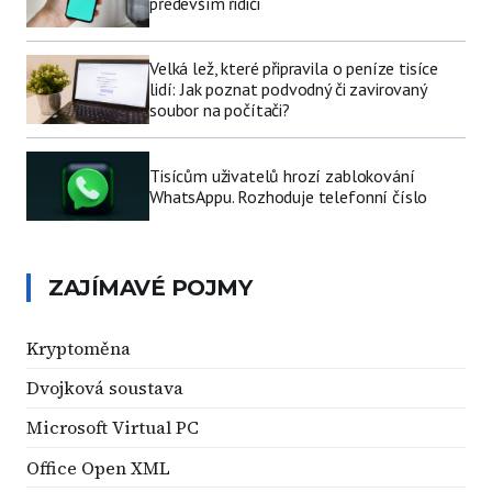
především řidiči
Velká lež, které připravila o peníze tisíce
lidí: Jak poznat podvodný či zavirovaný
soubor na počítači?
Tisícům uživatelů hrozí zablokování
WhatsAppu. Rozhoduje telefonní číslo
ZAJÍMAVÉ POJMY
Kryptoměna
Dvojková soustava
Microsoft Virtual PC
Office Open XML