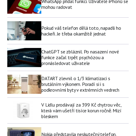
WhatsApp přidal funkci. Uživatelé iPhonů se
mohou radovat
Pokud váš telefon dělá toto, napadli ho
hackeři. Je třeba okamžitě jednat
ChatGPT se zbláznil. Po nasazení nové
funkce začal trpět psychózou a
pronásledovat uživatele
DATART zlevnil o 1/3 klimatizaci s
brutálním výkonem. Poradí si i s
podkrovními byty v extrémních vedrech
V Lidlu prodávají za 399 Kč chytrou věc,
která vám ušetří tisíce korun ročně. Mizí
bleskem
Nokia představila neskutečný telefon.