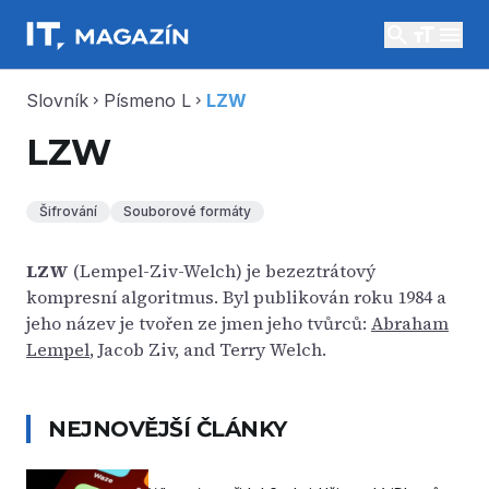
search
menu
Slovník
Písmeno L
LZW
chevron_right
chevron_right
LZW
Šifrování
Souborové formáty
LZW
(Lempel-Ziv-Welch) je bezeztrátový
kompresní algoritmus. Byl publikován roku 1984 a
jeho název je tvořen ze jmen jeho tvůrců:
Abraham
Lempel
, Jacob Ziv, and Terry Welch.
NEJNOVĚJŠÍ ČLÁNKY