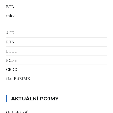
ETL
mkv
ACK
RTS
LOTT
PCI-e
CBDO
tLotR:tBfME
AKTUÁLNÍ POJMY
Optická síť