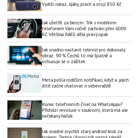
Vydrží náraz, lijáky, prach a stojí 850 Kč
Jak ušetřit za benzín: Trik s mobilním
telefonem Vám ročně zachrání přes 6000
Kč. Většina řidičů dělá pravý opak
Jak snadno nastavit televizi pro dokonalý
obraz: 90 % Čechů to má špatně a
ochuzuje se o zážitek
Meta pošla rodičům notifikaci, když si jejich
dítě začne chatovat o sebevraždě
Konec telefonních čísel na WhatsAppu?
Přichází revoluce v soukromí, která má ale
nečekaný háček
Jak snadné zrychlit starý android krok za
krokem. Tenhle úžasný trik nezná téměř