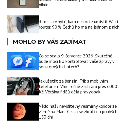
nikdo
3 místa v bytě, kam nesmíte umístit Wi-fi
router. 90 % Čechů ho má na jednom z nich
MOHLO BY VÁS ZAJÍMAT
Co se stalo 9. července 2026: Skutečně
bude moci EU kontrolovat vaše zprávy v
soukromých chatech?
Jak ušetřit za benzín: Trik s mobilním
telefonem Vám ročně zachrání přes 6000
Kč. Většina řidičů dělá pravý opak
Vědci našli neviditelný vesmírný koridor ze
Země na Mars. Cesta se zkrátí na pouhých
153 dní