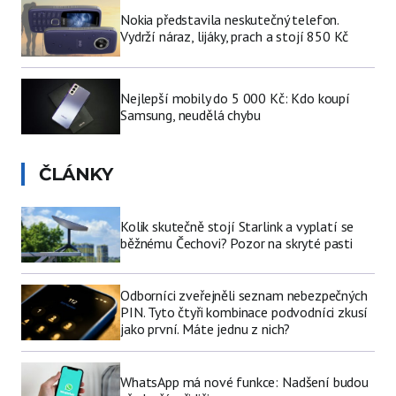
Nokia představila neskutečný telefon.
Vydrží náraz, lijáky, prach a stojí 850 Kč
Nejlepší mobily do 5 000 Kč: Kdo koupí
Samsung, neudělá chybu
ČLÁNKY
Kolik skutečně stojí Starlink a vyplatí se
běžnému Čechovi? Pozor na skryté pasti
Odborníci zveřejněli seznam nebezpečných
PIN. Tyto čtyři kombinace podvodníci zkusí
jako první. Máte jednu z nich?
WhatsApp má nové funkce: Nadšení budou