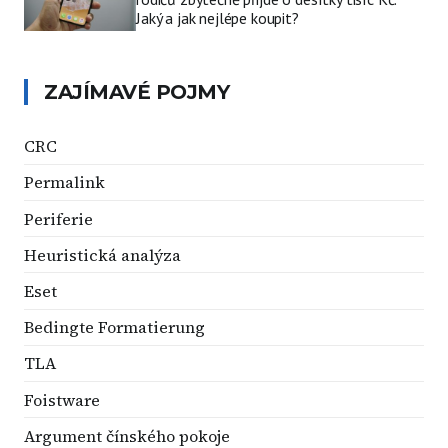
Jaký a jak nejlépe koupit?
ZAJÍMAVÉ POJMY
CRC
Permalink
Periferie
Heuristická analýza
Eset
Bedingte Formatierung
TLA
Foistware
Argument čínského pokoje