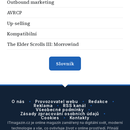
Outbound marketing
AVRCP
Up-selling
Kompatibilní
The Elder Scrolls III: Morrowind
Slovník
O nás
Provozovatel webu
Redakce
Reklama
RSS kanál
Všeobecné podmínky
Zásady zpracování osobních údajů
Cookies
Kontakty
ITmagazin.cz je online magazín zaměřený na digitální svět, moderní
technologie a vše, co ovlivňuje život v online prostředí. Přináší