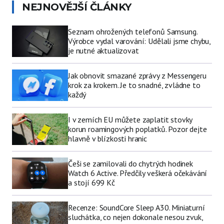
NEJNOVĚJŠÍ ČLÁNKY
Seznam ohrožených telefonů Samsung.
Výrobce vydal varování: Udělali jsme chybu,
je nutné aktualizovat
Jak obnovit smazané zprávy z Messengeru
krok za krokem. Je to snadné, zvládne to
každý
I v zemích EU můžete zaplatit stovky
korun roamingových poplatků. Pozor dejte
hlavně v blízkosti hranic
Češi se zamilovali do chytrých hodinek
Watch 6 Active. Předčily veškerá očekávání
a stojí 699 Kč
Recenze: SoundCore Sleep A30. Miniaturní
sluchátka, co nejen dokonale nesou zvuk,