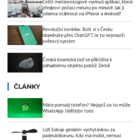
Čeští meteorologové vyvinuli aplikaci, která
předpoví počasí minutu po minutě. Jak ji
zdarma stáhnout na iPhone a Android?
Revoluční novinka: Bolt si v Česku
objednáte přes ChatGPT. Je to nejsnazší
světový systém
Čínská kosmická loď se přiblížila k
záhadnému objektu poblíž Země
ČLÁNKY
Máte pomalý telefon? Nejspíš za to může
WhatsApp. Udělejte toto
Lidl šokuje geniální vychytávkou za
padesátikorunu. Kdo má mobil, nemusí