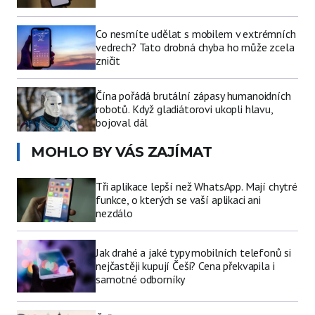
Co nesmíte udělat s mobilem v extrémních
vedrech? Tato drobná chyba ho může zcela
zničit
Čína pořádá brutální zápasy humanoidních
robotů. Když gladiátorovi ukopli hlavu,
bojoval dál
MOHLO BY VÁS ZAJÍMAT
Tři aplikace lepší než WhatsApp. Mají chytré
funkce, o kterých se vaší aplikaci ani
nezdálo
Jak drahé a jaké typy mobilních telefonů si
nejčastěji kupují Češi? Cena překvapila i
samotné odborníky