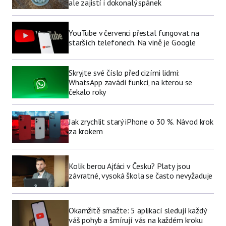
ale zajistí i dokonalý spánek
YouTube v červenci přestal fungovat na
starších telefonech. Na vině je Google
Skryjte své číslo před cizími lidmi:
WhatsApp zavádí funkci, na kterou se
čekalo roky
Jak zrychlit starý iPhone o 30 %. Návod krok
za krokem
Kolik berou Ajťáci v Česku? Platy jsou
závratné, vysoká škola se často nevyžaduje
Okamžitě smažte: 5 aplikací sledují každý
váš pohyb a šmírují vás na každém kroku