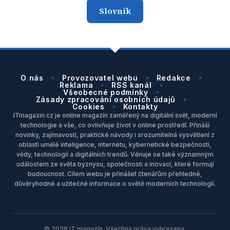
Slovník
O nás
Provozovatel webu
Redakce
Reklama
RSS kanál
Všeobecné podmínky
Zásady zpracování osobních údajů
Cookies
Kontakty
ITmagazin.cz je online magazín zaměřený na digitální svět, moderní
technologie a vše, co ovlivňuje život v online prostředí. Přináší
novinky, zajímavosti, praktické návody i srozumitelná vysvětlení z
oblasti umělé inteligence, internetu, kybernetické bezpečnosti,
vědy, technologií a digitálních trendů. Věnuje se také významným
událostem ze světa byznysu, společnosti a inovací, které formují
budoucnost. Cílem webu je přinášet čtenářům přehledné,
důvěryhodné a užitečné informace o světě moderních technologií.
© 2026 IT magazín. Všechna práva vyhrazena.