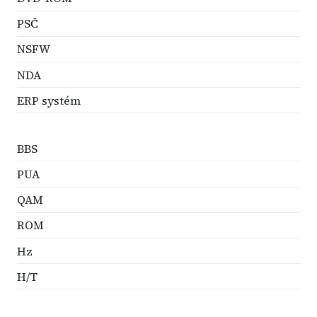
PSČ
NSFW
NDA
ERP systém
BBS
PUA
QAM
ROM
Hz
H/T