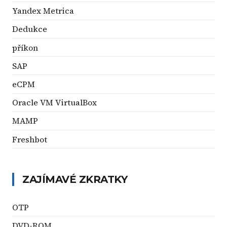
Yandex Metrica
Dedukce
příkon
SAP
eCPM
Oracle VM VirtualBox
MAMP
Freshbot
ZAJÍMAVÉ ZKRATKY
OTP
DVD-ROM