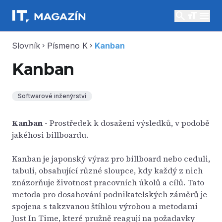
search
menu
Slovník
Písmeno K
Kanban
chevron_right
chevron_right
Kanban
Softwarové inženýrství
Kanban
- Prostředek k dosažení výsledků, v podobě
jakéhosi billboardu.
Kanban je japonský výraz pro billboard nebo ceduli,
tabuli, obsahující různé sloupce, kdy každý z nich
znázorňuje životnost pracovních úkolů a cílů. Tato
metoda pro dosahování podnikatelských záměrů je
spojena s takzvanou štíhlou výrobou a metodami
Just In Time, které pružně reagují na požadavky