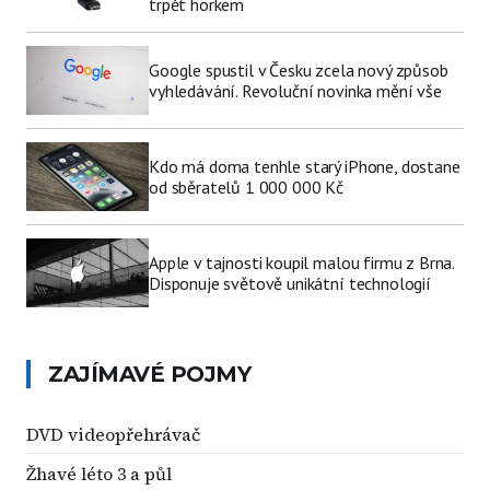
trpět horkem
Google spustil v Česku zcela nový způsob
vyhledávání. Revoluční novinka mění vše
Kdo má doma tenhle starý iPhone, dostane
od sběratelů 1 000 000 Kč
Apple v tajnosti koupil malou firmu z Brna.
Disponuje světově unikátní technologií
ZAJÍMAVÉ POJMY
DVD videopřehrávač
Žhavé léto 3 a půl