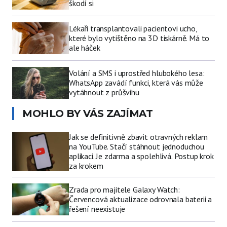
škodí si
Lékaři transplantovali pacientovi ucho,
které bylo vytištěno na 3D tiskárně. Má to
ale háček
Volání a SMS i uprostřed hlubokého lesa:
WhatsApp zavádí funkci, která vás může
vytáhnout z průšvihu
MOHLO BY VÁS ZAJÍMAT
Jak se definitivně zbavit otravných reklam
na YouTube. Stačí stáhnout jednoduchou
aplikaci. Je zdarma a spolehlivá. Postup krok
za krokem
Zrada pro majitele Galaxy Watch:
Červencová aktualizace odrovnala baterii a
řešení neexistuje