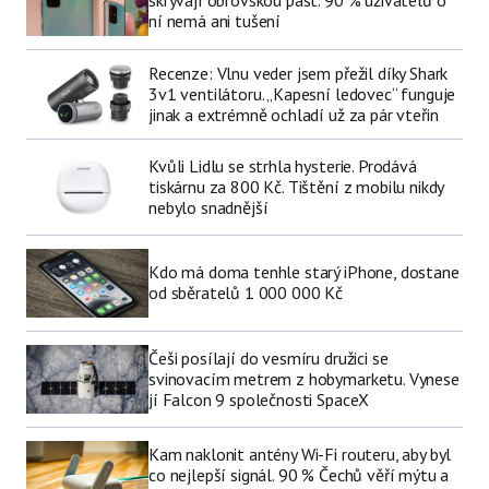
skrývají obrovskou past. 90 % uživatelů o
ní nemá ani tušení
Recenze: Vlnu veder jsem přežil díky Shark
3v1 ventilátoru. „Kapesní ledovec“ funguje
jinak a extrémně ochladí už za pár vteřin
Kvůli Lidlu se strhla hysterie. Prodává
tiskárnu za 800 Kč. Tištění z mobilu nikdy
nebylo snadnější
Kdo má doma tenhle starý iPhone, dostane
od sběratelů 1 000 000 Kč
Češi posílají do vesmíru družici se
svinovacím metrem z hobymarketu. Vynese
jí Falcon 9 společnosti SpaceX
Kam naklonit antény Wi-Fi routeru, aby byl
co nejlepší signál. 90 % Čechů věří mýtu a