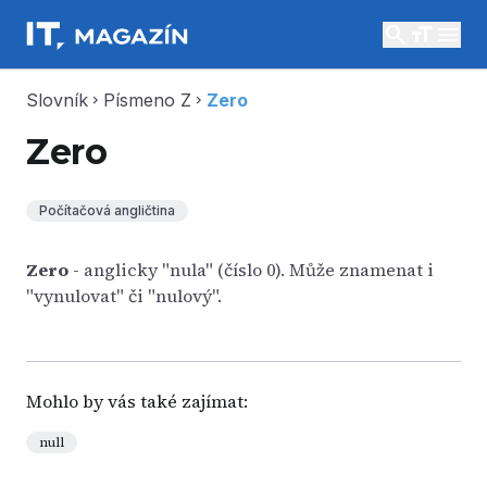
search
menu
Slovník
Písmeno Z
Zero
chevron_right
chevron_right
Zero
Počítačová angličtina
Zero
- anglicky "nula" (číslo 0). Může znamenat i
"vynulovat" či "nulový".
Mohlo by vás také zajímat:
null