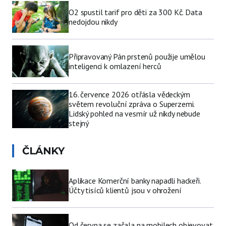
O2 spustil tarif pro děti za 300 Kč. Data
nedojdou nikdy
Připravovaný Pán prstenů použije umělou
inteligenci k omlazení herců
16. července 2026 otřásla vědeckým
světem revoluční zpráva o Superzemi.
Lidský pohled na vesmír už nikdy nebude
stejný
ČLÁNKY
Aplikace Komerční banky napadli hackeři.
Účty tisíců klientů jsou v ohrožení
Od června se začala na mobilech objevovat