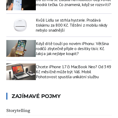
modrá tečka. Co znamená, když se rozsvítí?
Kvůli Lidlu se strhla hysterie. Prodává
tiskárnu za 800 Kč. Tištění z mobilu nikdy
nebylo snadnější
Když dítě touží po novém iPhonu: Většina
rodičů zbytečně přijde o desítky tisíc Kč.
Jaký a jak nejlépe koupit?
Chcete iPhone 17 či MacBook Neo? Od 349
Kč měsíčně může být Váš. Mobil
Pohotovost spustila unikátní službu
ZAJÍMAVÉ POJMY
Storytelling