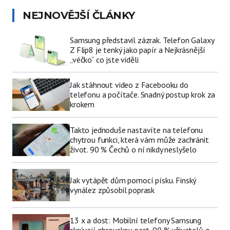
NEJNOVĚJŠÍ ČLÁNKY
Samsung představil zázrak. Telefon Galaxy
Z Flip8 je tenký jako papír a Nejkrásnější
„véčko“ co jste viděli
Jak stáhnout video z Facebooku do
telefonu a počítače. Snadný postup krok za
krokem
Takto jednoduše nastavíte na telefonu
chytrou funkci, která vám může zachránit
život. 90 % Čechů o ní nikdy neslyšelo
Jak vytápět dům pomocí písku. Finský
vynález způsobil poprask
13 x a dost: Mobilní telefony Samsung