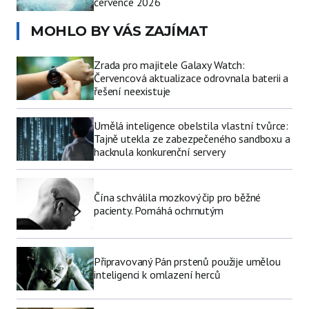
července 2026
MOHLO BY VÁS ZAJÍMAT
Zrada pro majitele Galaxy Watch:
Červencová aktualizace odrovnala baterii a
řešení neexistuje
Umělá inteligence obelstila vlastní tvůrce:
Tajně utekla ze zabezpečeného sandboxu a
hacknula konkurenční servery
Čína schválila mozkový čip pro běžné
pacienty. Pomáhá ochrnutým
Připravovaný Pán prstenů použije umělou
inteligenci k omlazení herců