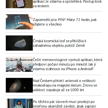
aplikaci. Je zdarma a spolehlivá. Postup krok
za krokem
Zapomněli jste PIN? Máte 72 hodin, pak
přijdete o všechno
Čínská kosmická loď se přiblížila k
záhadnému objektu poblíž Země
Čeští meteorologové vyvinuli aplikaci, která
předpoví počasí minutu po minutě. Jak ji
zdarma stáhnout na iPhone a Android?
Nad Českem přeletí asteroid o velikosti
mrakodrapu na magické datum. Znovu se
událost zopakuje až za 1000 let
Po těchto pár slovech musí prodejci po
telefonu okamžitě zavěsit, jinak zaplatí