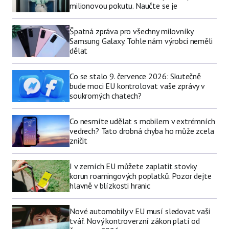
milionovou pokutu. Naučte se je
Špatná zpráva pro všechny milovníky
Samsung Galaxy. Tohle nám výrobci neměli
dělat
Co se stalo 9. července 2026: Skutečně
bude moci EU kontrolovat vaše zprávy v
soukromých chatech?
Co nesmíte udělat s mobilem v extrémních
vedrech? Tato drobná chyba ho může zcela
zničit
I v zemích EU můžete zaplatit stovky
korun roamingových poplatků. Pozor dejte
hlavně v blízkosti hranic
Nové automobily v EU musí sledovat vaši
tvář. Nový kontroverzní zákon platí od