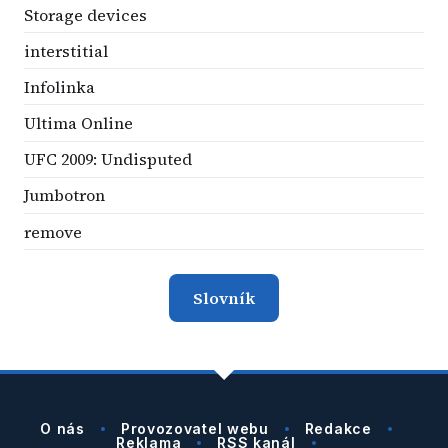
Storage devices
interstitial
Infolinka
Ultima Online
UFC 2009: Undisputed
Jumbotron
remove
Slovník
O nás
Provozovatel webu
Redakce
Reklama
RSS kanál