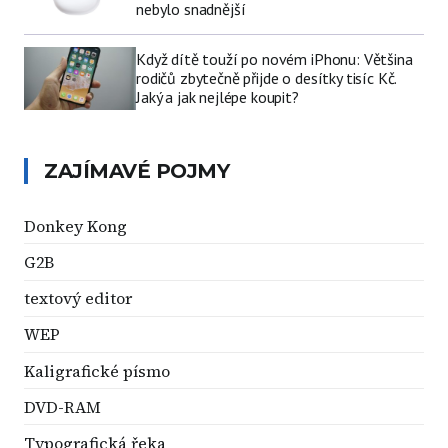
nebylo snadnější
Když dítě touží po novém iPhonu: Většina
rodičů zbytečně přijde o desítky tisíc Kč.
Jaký a jak nejlépe koupit?
ZAJÍMAVÉ POJMY
Donkey Kong
G2B
textový editor
WEP
Kaligrafické písmo
DVD-RAM
Typografická řeka