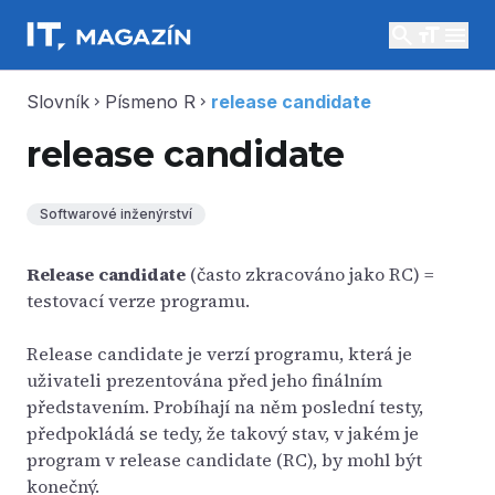
search
menu
Slovník
Písmeno R
release candidate
chevron_right
chevron_right
release candidate
Softwarové inženýrství
Release candidate
(často zkracováno jako RC) =
testovací verze programu.
Release candidate je verzí programu, která je
uživateli prezentována před jeho finálním
představením. Probíhají na něm poslední testy,
předpokládá se tedy, že takový stav, v jakém je
program v release candidate (RC), by mohl být
konečný.