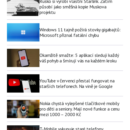
Rusko si vyrobí vlastní Starlink. Zatím
působí jako směšná kopie Muskova
projektu
Windows 11 tajně požírá stovky gigabajtů:
Microsoft přiznal fatální chybu
Okamžitě smažte: 5 aplikací sledují každý
váš pohyb a šmírují vás na každém kroku
YouTube v červenci přestal fungovat na
starších telefonech. Na vině je Google
Nokia chystá vylepšené tlačítkové mobily
pro děti a seniory. Mají nové funkce a cenu
mezi 1000 – 2000 Kč
T-Mobile vykupuje staré telefony.