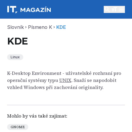
search
menu
Slovník
Písmeno K
KDE
chevron_right
chevron_right
KDE
Linux
K-Desktop Environment - uživatelské rozhraní pro
operační systémy typu
UNIX
. Snaží se napodobit
vzhled Windows při zachování originality.
Mohlo by vás také zajímat:
GNOME