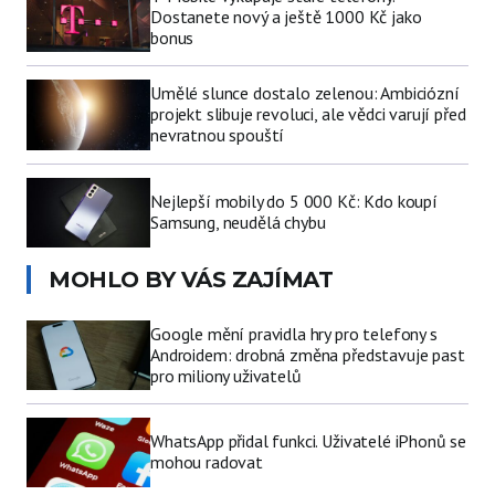
Dostanete nový a ještě 1000 Kč jako
bonus
Umělé slunce dostalo zelenou: Ambiciózní
projekt slibuje revoluci, ale vědci varují před
nevratnou spouští
Nejlepší mobily do 5 000 Kč: Kdo koupí
Samsung, neudělá chybu
MOHLO BY VÁS ZAJÍMAT
Google mění pravidla hry pro telefony s
Androidem: drobná změna představuje past
pro miliony uživatelů
WhatsApp přidal funkci. Uživatelé iPhonů se
mohou radovat