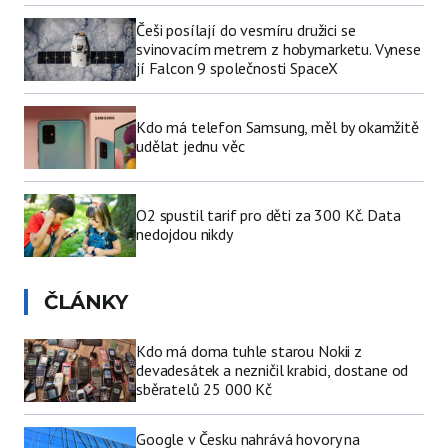
Češi posílají do vesmíru družici se
svinovacím metrem z hobymarketu. Vynese
jí Falcon 9 společnosti SpaceX
Kdo má telefon Samsung, měl by okamžitě
udělat jednu věc
O2 spustil tarif pro děti za 300 Kč. Data
nedojdou nikdy
ČLÁNKY
Kdo má doma tuhle starou Nokii z
devadesátek a nezničil krabici, dostane od
sběratelů 25 000 Kč
Google v Česku nahrává hovory na