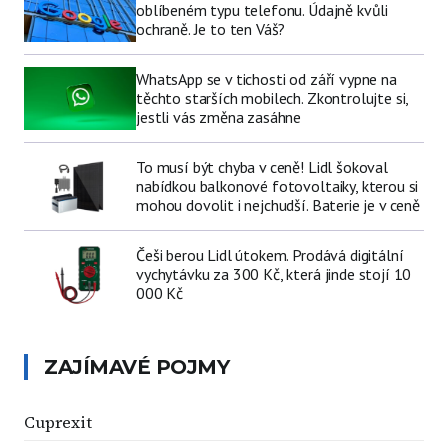
oblíbeném typu telefonu. Údajně kvůli
ochraně. Je to ten Váš?
WhatsApp se v tichosti od září vypne na
těchto starších mobilech. Zkontrolujte si,
jestli vás změna zasáhne
To musí být chyba v ceně! Lidl šokoval
nabídkou balkonové fotovoltaiky, kterou si
mohou dovolit i nejchudší. Baterie je v ceně
Češi berou Lidl útokem. Prodává digitální
vychytávku za 300 Kč, která jinde stojí 10
000 Kč
ZAJÍMAVÉ POJMY
Cuprexit