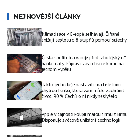
NEJNOVĚJŠÍ ČLÁNKY
Klimatizace v Evropě selhávají. Číňané
snižují teplotu o 8 stupňů pomocí střechy
Česká spořitelna varuje před „zlodějskými“
bankomaty. Připraví vás o tisíce korun na
jednom výběru
Takto jednoduše nastavíte na telefonu
chytrou funkci, která vám může zachránit
život. 90 % Čechů o ní nikdy neslyšelo
Apple v tajnosti koupil malou firmu z Brna.
Disponuje světově unikátní technologií