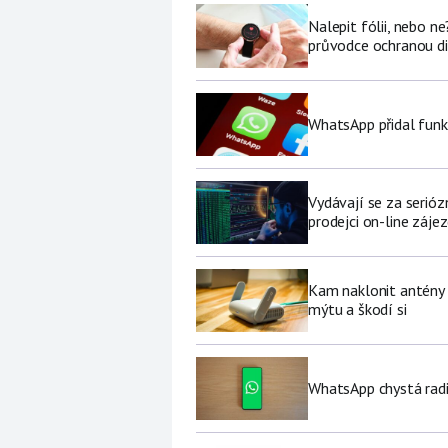
Nalepit fólii, nebo n
průvodce ochranou di
WhatsApp přidal funk
Vydávají se za serióz
prodejci on-line záje
Kam naklonit antény W
mýtu a škodí si
WhatsApp chystá radi