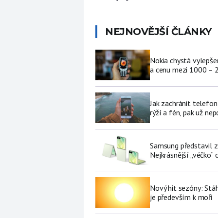
NEJNOVĚJŠÍ ČLÁNKY
Nokia chystá vylepšen
a cenu mezi 1000 – 
Jak zachránit telefo
rýží a fén, pak už ne
Samsung představil zá
Nejkrásnější „véčko“ c
Nový hit sezóny: Stáh
je především k moři