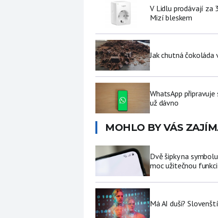
V Lidlu prodávají za 
Mizí bleskem
Jak chutná čokoláda 
WhatsApp připravuje 
už dávno
MOHLO BY VÁS ZAJÍM
Dvě šipky na symbolu
moc užitečnou funkci 
Má AI duši? Slovenští