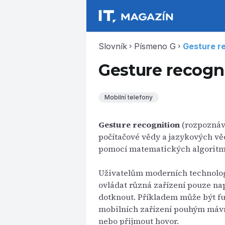
Slovník
Písmeno G
Gesture r
chevron_right
chevron_right
Gesture recogn
Mobilní telefony
Gesture recognition
(rozpoznává
počítačové vědy a jazykových věd
pomocí matematických algoritm
Uživatelům moderních technolog
ovládat různá zařízení pouze nap
dotknout. Příkladem může být fu
mobilních zařízení pouhým mávnu
nebo přijmout hovor.