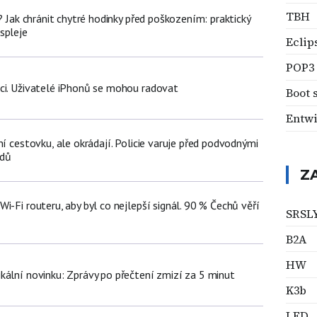
TBH
e? Jak chránit chytré hodinky před poškozením: praktický
spleje
Eclip
POP3
ci. Uživatelé iPhonů se mohou radovat
Boot 
Entwi
ní cestovku, ale okrádají. Policie varuje před podvodnými
zdů
Z
i-Fi routeru, aby byl co nejlepší signál. 90 % Čechů věří
SRSL
B2A
HW
kální novinku: Zprávy po přečtení zmizí za 5 minut
K3b
LED