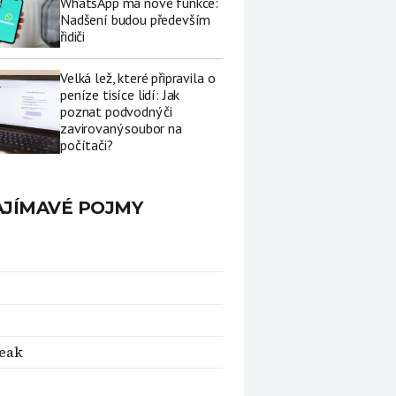
WhatsApp má nové funkce:
Nadšení budou především
řidiči
Velká lež, které připravila o
peníze tisíce lidí: Jak
poznat podvodný či
zavirovaný soubor na
počítači?
AJÍMAVÉ POJMY
reak