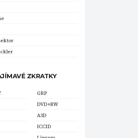
se
sektor
ckler
AJÍMAVÉ ZKRATKY
Y
GRP
DVD+RW
A3D
ICCID
Lipsum