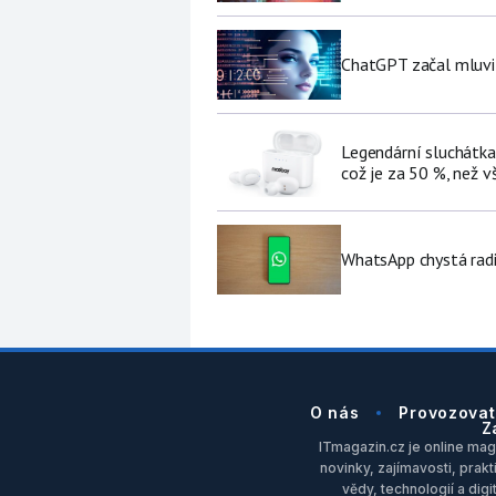
ChatGPT začal mluvit 
Legendární sluchátka
což je za 50 %, než v
WhatsApp chystá radi
O nás
Provozovat
Z
ITmagazin.cz je online maga
novinky, zajímavosti, prakt
vědy, technologií a dig