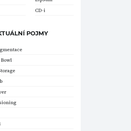
CD-i
KTUÁLNÍ POJMY
agmentace
 Bowl
Storage
ib
ver
sioning
1