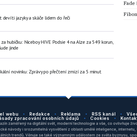
Fade 
Fibon
devíti jazyky a skáče lidem do řeči
 za hubičku: Niceboy HIVE Podsie 4 na Alze za 549 korun,
šude jinde
kální novinku: Zprávy po přečtení zmizí za 5 minut
el webu
Redakce
Reklama
RSS kanál
Vše
ásady zpracování osobních údajů
Cookies
Kontak
zín zaměřený na digitální svět, moderní technologie a vše, co ovlivňuje život
ické návody i srozumitelná vysvětlení z oblasti umělé inteligence, internet
itálních trendů. Věnuje se také významným událostem ze světa byznysu, spol