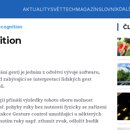
DALŠ
AKTUALITY
SVĚT
TECH
MAGAZÍN
SLOVNÍK
Č
ecognition
ition
ní gest) je jedním z odvětví vývoje softwaru,
 zabývající se interpretací lidských gest
ů.
ií přináší výsledky tohoto oboru možnost
ř. pohyby ruky bez nutnosti fyzicky se zařízení
nkce Gesture control umožňující u některých
tím ruky např. ztlumit zvuk, odložit budík