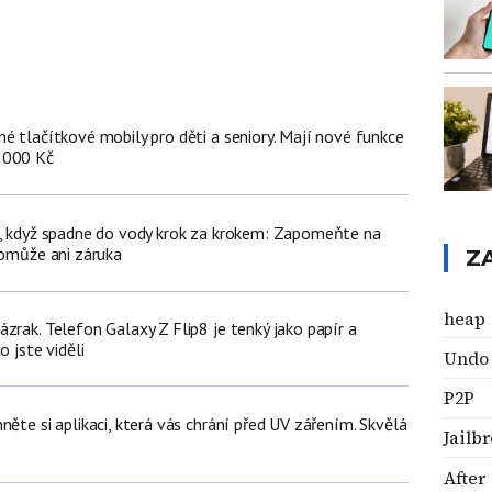
é tlačítkové mobily pro děti a seniory. Mají nové funkce
2000 Kč
n, když spadne do vody krok za krokem: Zapomeňte na
pomůže ani záruka
Z
heap
zrak. Telefon Galaxy Z Flip8 je tenký jako papír a
o jste viděli
Undo
P2P
něte si aplikaci, která vás chrání před UV zářením. Skvělá
Jailb
After