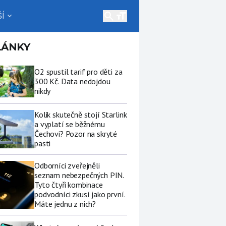
search
Í
expand_more
LÁNKY
O2 spustil tarif pro děti za
300 Kč. Data nedojdou
nikdy
Kolik skutečně stojí Starlink
a vyplatí se běžnému
Čechovi? Pozor na skryté
pasti
Odborníci zveřejněli
seznam nebezpečných PIN.
Tyto čtyři kombinace
podvodníci zkusí jako první.
Máte jednu z nich?