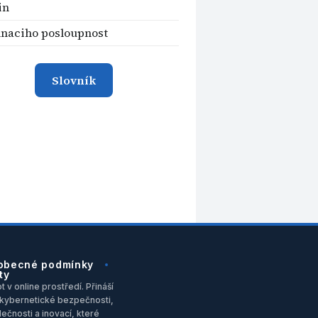
in
naciho posloupnost
Slovník
obecné podmínky
ty
 v online prostředí. Přináší
u, kybernetické bezpečnosti,
ečnosti a inovací, které