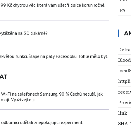
399 Kč chytrou věc, která vám ušetří tisíce korun ročně.
IFA
A
vytištěná na 3D tiskárně?
Defr
skvělou funkci. Šlape na paty Facebooku. Tohle mělo být
Blood
local
AT
httpl
recei
 Wi-Fi na telefonech Samsung. 90 % Čechů netuší, jak
mají. Využívejte ji
Provi
link
 odborníci udělali znepokojující experiment
SHA-