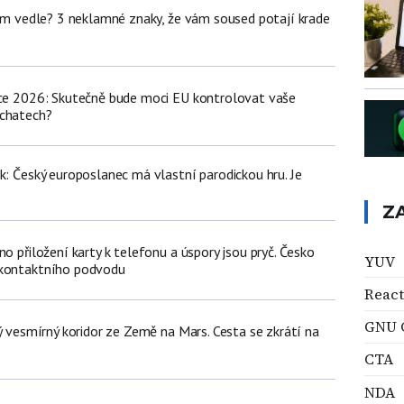
dem vedle? 3 neklamné znaky, že vám soused potají krade
nce 2026: Skutečně bude moci EU kontrolovat vaše
 chatech?
k: Český europoslanec má vlastní parodickou hru. Je
Z
no přiložení karty k telefonu a úspory jsou pryč. Česko
YUV
zkontaktního podvodu
React
GNU C
ný vesmírný koridor ze Země na Mars. Cesta se zkrátí na
CTA
NDA