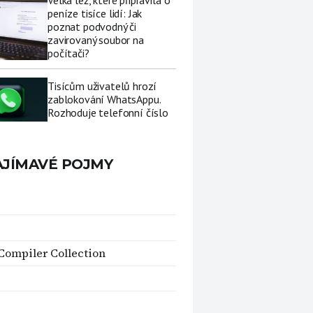
Velká lež, které připravila o
peníze tisíce lidí: Jak
poznat podvodný či
zavirovaný soubor na
počítači?
Tisícům uživatelů hrozí
zablokování WhatsAppu.
Rozhoduje telefonní číslo
AJÍMAVÉ POJMY
ompiler Collection