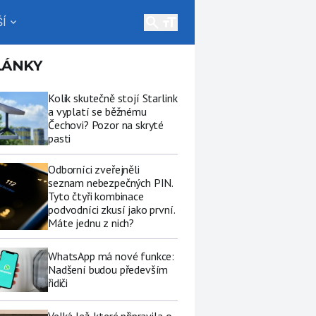
search
Í
expand_more
LÁNKY
Kolik skutečně stojí Starlink
a vyplatí se běžnému
Čechovi? Pozor na skryté
pasti
Odborníci zveřejněli
seznam nebezpečných PIN.
Tyto čtyři kombinace
podvodníci zkusí jako první.
Máte jednu z nich?
WhatsApp má nové funkce:
Nadšení budou především
řidiči