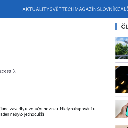
DALŠ
AKTUALITY
SVĚT
TECH
MAGAZÍN
SLOVNÍK
Č
xcess 3
.
fland zavedly revoluční novinku. Nikdy nakupování u
aden nebylo jednodušší