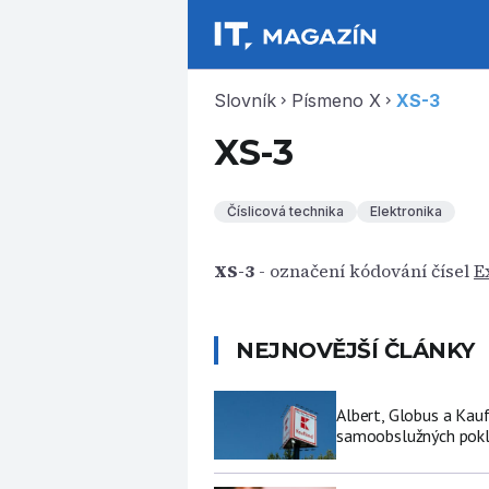
Slovník
Písmeno X
XS-3
chevron_right
chevron_right
XS-3
Číslicová technika
Elektronika
XS-3
- označení kódování čísel
E
NEJNOVĚJŠÍ ČLÁNKY
Albert, Globus a Kau
samoobslužných pokl