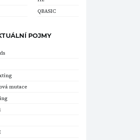
QBASIC
KTUÁLNÍ POJMY
ds
xting
ová mutace
ing
1
M