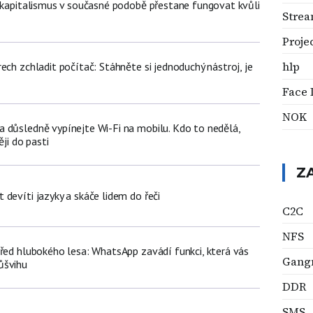
t kapitalismus v současné podobě přestane fungovat kvůli
Stre
Proje
hlp
ech zchladit počítač: Stáhněte si jednoduchý nástroj, je
Face 
NOK
 důsledně vypínejte Wi-Fi na mobilu. Kdo to nedělá,
ěji do pasti
Z
devíti jazyky a skáče lidem do řeči
C2C
NFS
třed hlubokého lesa: WhatsApp zavádí funkci, která vás
Gang
ůšvihu
DDR
SMS