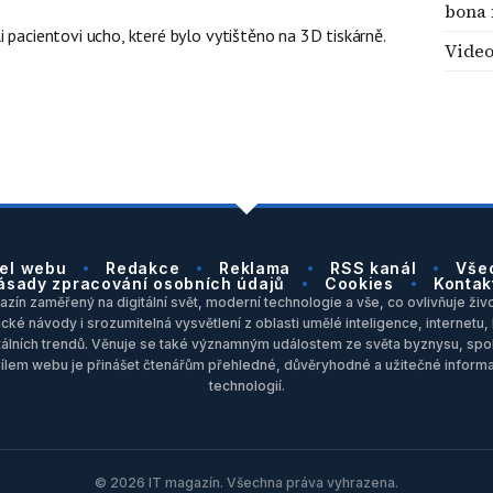
bona 
i pacientovi ucho, které bylo vytištěno na 3D tiskárně.
Video
el webu
Redakce
Reklama
RSS kanál
Vše
ásady zpracování osobních údajů
Cookies
Kontak
zín zaměřený na digitální svět, moderní technologie a vše, co ovlivňuje život
ické návody i srozumitelná vysvětlení z oblasti umělé inteligence, internet
itálních trendů. Věnuje se také významným událostem ze světa byznysu, spol
Cílem webu je přinášet čtenářům přehledné, důvěryhodné a užitečné inform
technologií.
© 2026 IT magazín. Všechna práva vyhrazena.