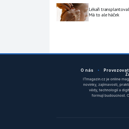
Lékaři transplantoval
Má to ale háček
O nás
Provozovat
Z
ITmagazin.cz je online maga
novinky, zajímavosti, prakt
vědy, technologií a dig
formují budoucnost. 