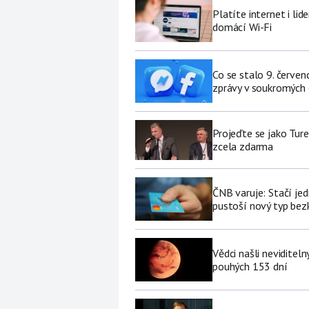
Platíte internet i li
domácí Wi-Fi
Co se stalo 9. červe
zprávy v soukromých
Projeďte se jako Ture
zcela zdarma
ČNB varuje: Stačí jed
pustoší nový typ be
Vědci našli neviditel
pouhých 153 dní