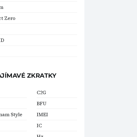
am
ct Zero
ID
AJÍMAVÉ ZKRATKY
C2G
BFU
nam Style
IMEI
IC
Hz