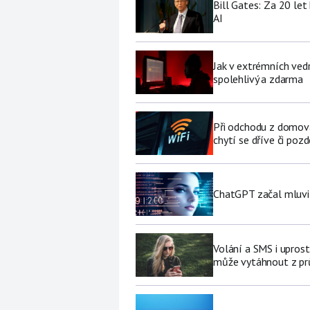
Bill Gates: Za 20 le
AI
Jak v extrémních vedr
spolehlivý a zdarma
Při odchodu z domova
chytí se dříve či pozd
ChatGPT začal mluvit 
Volání a SMS i upros
může vytáhnout z pr