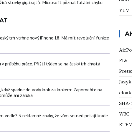
írá stovky gigabajtů: Microsoft přiznal fatální chybu
YUV
AT
A
ský trh vtrhne nový iPhone 18. Má mít revoluční funkce
AirPo
FLV
u v průběhu práce. Příští týden se na český trh chystá
Prete
Jazyk
n, když spadne do vody krok za krokem: Zapomeňte na
cloak
pomůže ani záruka
SHA-
W3C
dem vedle? 3 neklamné znaky, že vám soused potají krade
RTF