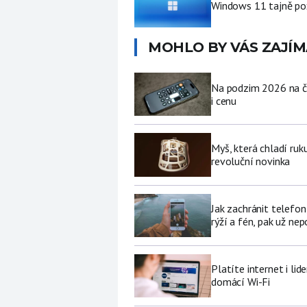
Windows 11 tajně pož
MOHLO BY VÁS ZAJÍM
Na podzim 2026 na če
i cenu
Myš, která chladí ruk
revoluční novinka
Jak zachránit telefo
rýží a fén, pak už ne
Platíte internet i li
domácí Wi-Fi