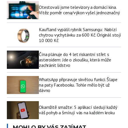
Otestovali jsme televizory a domácí kina.
Vítěz poměr cena/výkon vyšel jednoznačný
Kaufland vypálil rybník Samsungu: Nabízí
chytrou vychytávku za 600 Kč. Originál stojí
10 000 Kč
Čína plánuje do 4 let riskantní střet s
asteroidem: Jde o zkoušku, která může
zachránit lidstvo
WhatsApp připravuje skvělou funkci. Šlape
na paty Facebooku. Tohle mělo být už
dávno
Okamžitě smažte: 5 aplikací sledují každý
váš pohyb a šmírují vás na každém kroku
MOHLO BY VÁS ZAJÍMAT