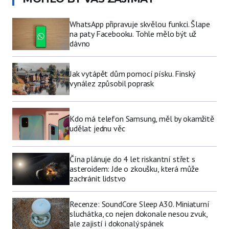
WhatsApp připravuje skvělou funkci. Šlape
na paty Facebooku. Tohle mělo být už
dávno
Jak vytápět dům pomocí písku. Finský
vynález způsobil poprask
Kdo má telefon Samsung, měl by okamžitě
udělat jednu věc
Čína plánuje do 4 let riskantní střet s
asteroidem: Jde o zkoušku, která může
zachránit lidstvo
Recenze: SoundCore Sleep A30. Miniaturní
sluchátka, co nejen dokonale nesou zvuk,
ale zajistí i dokonalý spánek