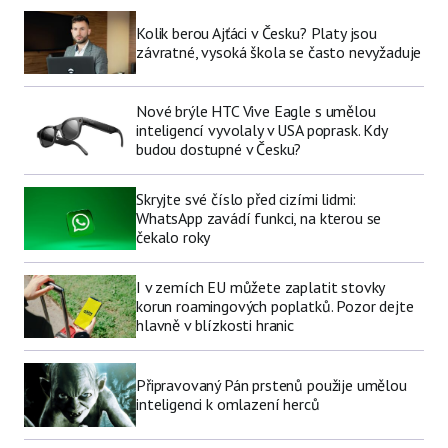
Kolik berou Ajťáci v Česku? Platy jsou
závratné, vysoká škola se často nevyžaduje
Nové brýle HTC Vive Eagle s umělou
inteligencí vyvolaly v USA poprask. Kdy
budou dostupné v Česku?
Skryjte své číslo před cizími lidmi:
WhatsApp zavádí funkci, na kterou se
čekalo roky
I v zemích EU můžete zaplatit stovky
korun roamingových poplatků. Pozor dejte
hlavně v blízkosti hranic
Připravovaný Pán prstenů použije umělou
inteligenci k omlazení herců