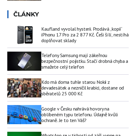
ČLÁNKY
Kaufland vyvolal hysterii. Prodává „kopii“
iPhonu 17 Pro za 2 877 Kč. Češi šílí, nestíhá
doplňovat sklady
Telefony Samsung mají zákeřnou
bezpečnostní pojistku. Stačí drobná chyba a
smažete celý telefon
Kdo má doma tuhle starou Nokii z
devadesátek a nezničil krabici, dostane od
sběratelů 25 000 Kč
Google v Česku nahrává hovory na
oblíbeném typu telefonu. Údajně kvůli
ochraně. Je to ten Váš?
WhatsApp se v tichosti od září vypne na