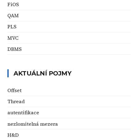
FiOS
QAM
PLS
MVC
DBMS
AKTUÁLNÍ POJMY
Offset
Thread
autentifikace
nezlomitelná mezera
H&D