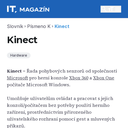
search
menu
Slovník
Písmeno K
Kinect
chevron_right
chevron_right
Kinect
Hardware
Kinect
= Řada pohybových senzorů od společnosti
Microsoft
pro herní konzole
Xbox 360
a
Xbox One
počítače Microsoft Windows.
Umožňuje uživatelům ovládat a pracovat s jejich
konzolí/počítačem bez potřeby použití herního
zařízení, prostřednictvím přirozeného
uživatelského rozhraní pomocí gest a mluvených
příkazů.