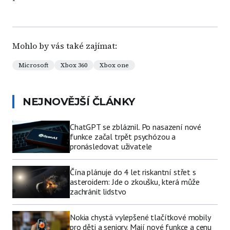
Mohlo by vás také zajímat:
Microsoft
Xbox 360
Xbox one
NEJNOVĚJŠÍ ČLÁNKY
ChatGPT se zbláznil. Po nasazení nové
funkce začal trpět psychózou a
pronásledovat uživatele
Čína plánuje do 4 let riskantní střet s
asteroidem: Jde o zkoušku, která může
zachránit lidstvo
Nokia chystá vylepšené tlačítkové mobily
pro děti a seniory. Mají nové funkce a cenu