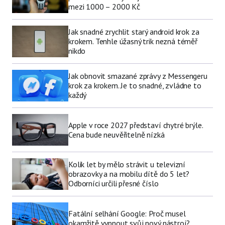
mezi 1000 – 2000 Kč
Jak snadné zrychlit starý android krok za
krokem. Tenhle úžasný trik nezná téměř
nikdo
Jak obnovit smazané zprávy z Messengeru
krok za krokem. Je to snadné, zvládne to
každý
Apple v roce 2027 představí chytré brýle.
Cena bude neuvěřitelně nízká
Kolik let by mělo strávit u televizní
obrazovky a na mobilu dítě do 5 let?
Odborníci určili přesné číslo
Fatální selhání Google: Proč musel
okamžitě vypnout svůj nový nástroj?