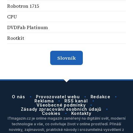
Robotron 1715
CPU
DVDFab Platinum
Rootkit
Slovník
O nás
Provozovatel webu
Redakce
Reklama
RSS kanál
Všeobecné podmínky
Zásady zpracování osobních údajů
Cookies
Kontakty
ITmagazin.cz je online magazín zaměřený na digitální svět, moderní
technologie a vše, co ovlivňuje život v online prostředí. Přináší
novinky, zajímavosti, praktické návody i srozumitelná vysvětlení z