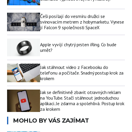
Češi posílají do vesmíru družici se
svinovacím metrem z hobymarketu. Vynese
jí Falcon 9 společnosti SpaceX
Apple vyvíjí chytrý prsten iRing. Co bude
umět?
Jak stáhnout video z Facebooku do
telefonu a počítače. Snadný postup krok za
krokem
Jak se definitivně zbavit otravných reklam
na YouTube. Stačí stáhnout jednoduchou
aplikaci. Je zdarma a spolehlivá. Postup krok
za krokem
MOHLO BY VÁS ZAJÍMAT