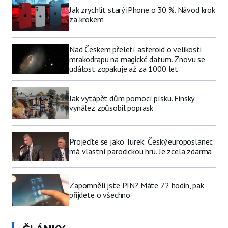
Jak zrychlit starý iPhone o 30 %. Návod krok
za krokem
Nad Českem přeletí asteroid o velikosti
mrakodrapu na magické datum. Znovu se
událost zopakuje až za 1000 let
Jak vytápět dům pomocí písku. Finský
vynález způsobil poprask
Projeďte se jako Turek: Český europoslanec
má vlastní parodickou hru. Je zcela zdarma
Zapomněli jste PIN? Máte 72 hodin, pak
přijdete o všechno