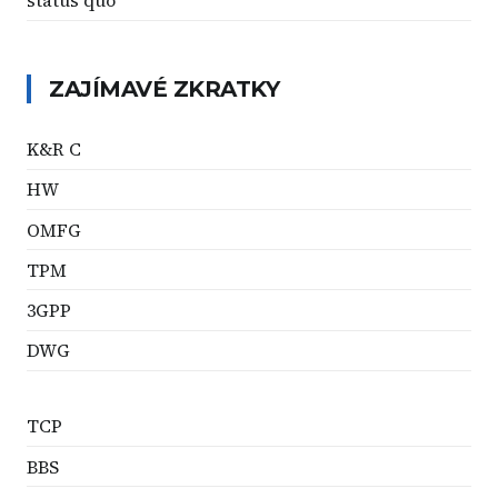
status quo
ZAJÍMAVÉ ZKRATKY
K&R C
HW
OMFG
TPM
3GPP
DWG
TCP
BBS