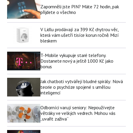
Zapomněli jste PIN? Máte 72 hodin, pak
přijdete o všechno
V Lidlu prodávají za 399 Kč chytrou věc,
která vám ušetří tisíce korun ročně. Mizí
bleskem
T-Mobile vykupuje staré telefony.
Dostanete nový a ještě 1000 Kč jako
bonus
Jak chatboti vytvářejí bludné spirály: Nová
teorie o psychóze spojené s umělou
inteligencí
Odborníci varují seniory: Nepoužívejte
větráky ve velkých vedrech. Mohou vás
„uvařit zaživa“