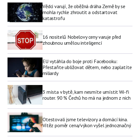
Vědci varují, že oběžná dráha Země by se
mohla rychle zhroutit a odstartovat
katastrofu
16 nositelů Nobelovy ceny varuje před
zhoubnou umělou inteligencí
EU vytáhla do boje proti Facebooku:
Přestaňte ubližovat dětem, nebo zaplatíte
miliardy
3 místa v bytě, kam nesmíte umístit Wi-fi
router. 90 % Čechů ho má na jednom z nich
Otestovali jsme televizory a domácí kina.
Vítěz poměr cena/výkon vyšel jednoznačný