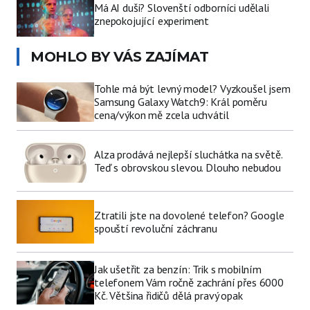
Má AI duši? Slovenští odborníci udělali
znepokojující experiment
MOHLO BY VÁS ZAJÍMAT
Tohle má být levný model? Vyzkoušel jsem
Samsung Galaxy Watch9: Král poměru
cena/výkon mě zcela uchvátil
Alza prodává nejlepší sluchátka na světě.
Teď s obrovskou slevou. Dlouho nebudou
Ztratili jste na dovolené telefon? Google
spouští revoluční záchranu
Jak ušetřit za benzín: Trik s mobilním
telefonem Vám ročně zachrání přes 6000
Kč. Většina řidičů dělá pravý opak