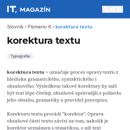
search
menu
Slovník
Písmeno K
korektura textu
chevron_right
chevron_right
korektura textu
Typografie
korektura textu
= označuje proces opravy textu z
hlediska gramatického, syntaktického i
obsahového. Výsledkem takové korektury by měl
být text lépe čitelný, obsahově správnější z pohledu
jeho obsahu, gramatiky a pravidel pravopisu.
Korekturu textu provádí "korektor". Oprava
obsahové části textu závisí na tom, nakolik je
korektor seznámen s tématikou, o níž text