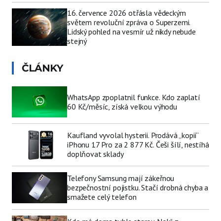
16. července 2026 otřásla vědeckým
světem revoluční zpráva o Superzemi.
Lidský pohled na vesmír už nikdy nebude
stejný
ČLÁNKY
WhatsApp zpoplatnil funkce. Kdo zaplatí
60 Kč/měsíc, získá velkou výhodu
Kaufland vyvolal hysterii. Prodává „kopii“
iPhonu 17 Pro za 2 877 Kč. Češi šílí, nestíhá
doplňovat sklady
Telefony Samsung mají zákeřnou
bezpečnostní pojistku. Stačí drobná chyba a
smažete celý telefon