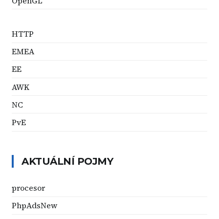
OpenGL
HTTP
EMEA
EE
AWK
NC
PvE
AKTUÁLNÍ POJMY
procesor
PhpAdsNew