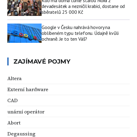
Kdo má doma tuhle starou Nokii z
devadesátek a nezničil krabici, dostane od
sběratelů 25 000 Kč
Google v Česku nahrává hovory na
oblíbeném typu telefonu. Údajně kvůli
ochraně. Je to ten Váš?
ZAJÍMAVÉ POJMY
Altera
Externí hardware
CAD
unární operátor
Abort
Degaussing