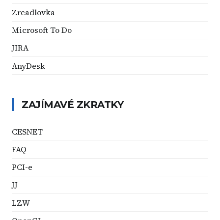
Zrcadlovka
Microsoft To Do
JIRA
AnyDesk
ZAJÍMAVÉ ZKRATKY
CESNET
FAQ
PCI-e
JJ
LZW