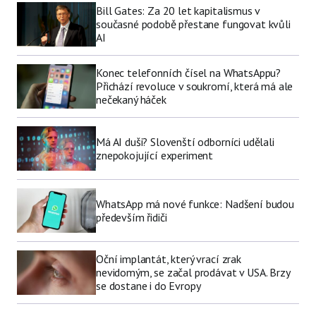
Bill Gates: Za 20 let kapitalismus v
současné podobě přestane fungovat kvůli
AI
Konec telefonních čísel na WhatsAppu?
Přichází revoluce v soukromí, která má ale
nečekaný háček
Má AI duši? Slovenští odborníci udělali
znepokojující experiment
WhatsApp má nové funkce: Nadšení budou
především řidiči
Oční implantát, který vrací zrak
nevidomým, se začal prodávat v USA. Brzy
se dostane i do Evropy