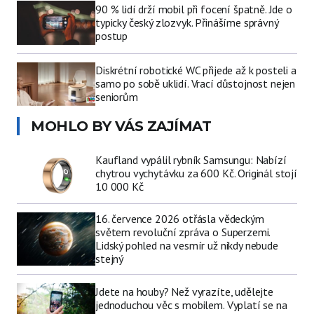
90 % lidí drží mobil při focení špatně. Jde o
typicky český zlozvyk. Přinášíme správný
postup
Diskrétní robotické WC přijede až k posteli a
samo po sobě uklidí. Vrací důstojnost nejen
seniorům
MOHLO BY VÁS ZAJÍMAT
Kaufland vypálil rybník Samsungu: Nabízí
chytrou vychytávku za 600 Kč. Originál stojí
10 000 Kč
16. července 2026 otřásla vědeckým
světem revoluční zpráva o Superzemi.
Lidský pohled na vesmír už nikdy nebude
stejný
Jdete na houby? Než vyrazíte, udělejte
jednoduchou věc s mobilem. Vyplatí se na