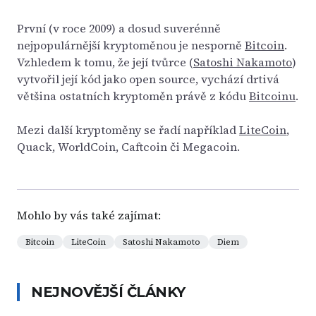
První (v roce 2009) a dosud suverénně
nejpopulárnější kryptoměnou je nesporně
Bitcoin
.
Vzhledem k tomu, že její tvůrce (
Satoshi Nakamoto
)
vytvořil její kód jako open source, vychází drtivá
většina ostatních kryptoměn právě z kódu
Bitcoinu
.
Mezi další kryptoměny se řadí například
LiteCoin
,
Quack, WorldCoin, Caftcoin či Megacoin.
Mohlo by vás také zajímat:
Bitcoin
LiteCoin
Satoshi Nakamoto
Diem
NEJNOVĚJŠÍ ČLÁNKY