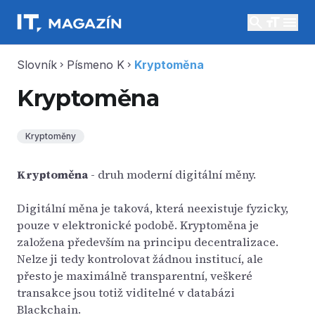
search
menu
Slovník
Písmeno K
Kryptoměna
chevron_right
chevron_right
Kryptoměna
Kryptoměny
Kryptoměna
- druh moderní digitální měny.
Digitální měna je taková, která neexistuje fyzicky,
pouze v elektronické podobě. Kryptoměna je
založena především na principu decentralizace.
Nelze ji tedy kontrolovat žádnou institucí, ale
přesto je maximálně transparentní, veškeré
transakce jsou totiž viditelné v databázi
Blackchain.