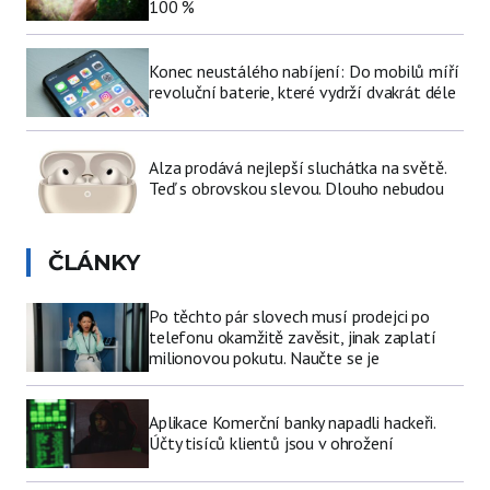
100 %
Konec neustálého nabíjení: Do mobilů míří
revoluční baterie, které vydrží dvakrát déle
Alza prodává nejlepší sluchátka na světě.
Teď s obrovskou slevou. Dlouho nebudou
ČLÁNKY
Po těchto pár slovech musí prodejci po
telefonu okamžitě zavěsit, jinak zaplatí
milionovou pokutu. Naučte se je
Aplikace Komerční banky napadli hackeři.
Účty tisíců klientů jsou v ohrožení