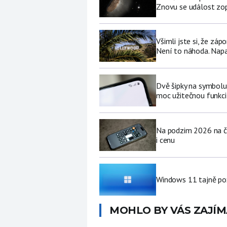
Znovu se událost zop
Všimli jste si, že zá
Není to náhoda. Nap
Dvě šipky na symbolu
moc užitečnou funkci 
Na podzim 2026 na če
i cenu
Windows 11 tajně pož
MOHLO BY VÁS ZAJÍM