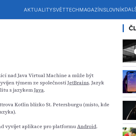
DALŠ
AKTUALITY
SVĚT
TECH
MAGAZÍN
SLOVNÍK
Č
ící nad Java Virtual Machine a může být
 vyvíjen týmem ze společností
JetBrains
. Jazyk
ilitu s jazykem
Java
.
ttrova Kotlin blízko St. Petersburgu (místo, kde
jazyka).
ad vyvíjet aplikace pro platformu
Android
.