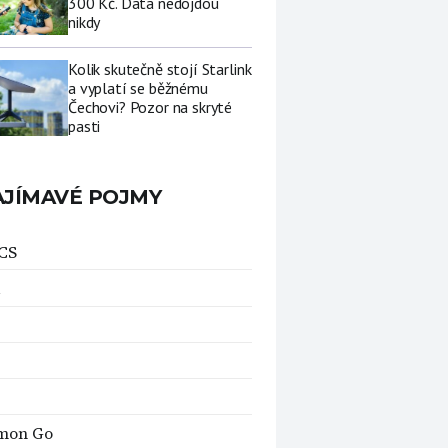
300 Kč. Data nedojdou
nikdy
Kolik skutečně stojí Starlink
a vyplatí se běžnému
Čechovi? Pozor na skryté
pasti
AJÍMAVÉ POJMY
CS
mon Go