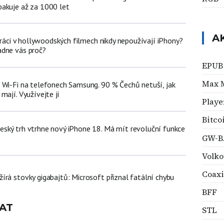
akuje až za 1000 let
A
poráci v hollywoodských filmech nikdy nepoužívají iPhony?
adne vás proč?
EPUB
Max 
 Wi-Fi na telefonech Samsung. 90 % Čechů netuší, jak
mají. Využívejte ji
Player
Bitco
ský trh vtrhne nový iPhone 18. Má mít revoluční funkce
GW-B
Volk
Coaxi
írá stovky gigabajtů: Microsoft přiznal fatální chybu
BFF
AT
STL