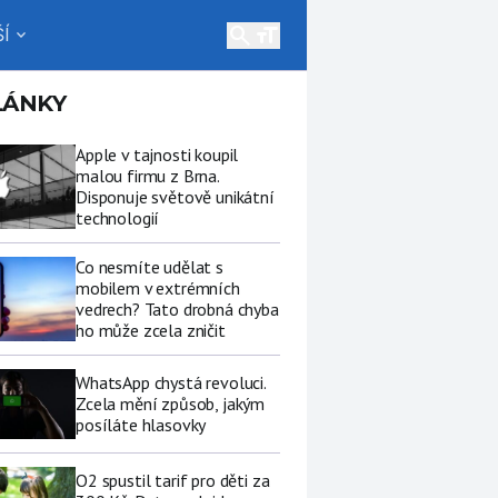
search
Í
expand_more
LÁNKY
Apple v tajnosti koupil
malou firmu z Brna.
Disponuje světově unikátní
technologií
Co nesmíte udělat s
mobilem v extrémních
vedrech? Tato drobná chyba
ho může zcela zničit
WhatsApp chystá revoluci.
Zcela mění způsob, jakým
posíláte hlasovky
O2 spustil tarif pro děti za