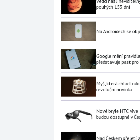
Vědci našli neviditel
pouhých 153 dní
Na Androidech se obje
Google mění pravidla
představuje past pro 
Myš, která chladí ruk
revoluční novinka
Nové brýle HTC Vive 
budou dostupné v Če
Nad Českem přeletí a