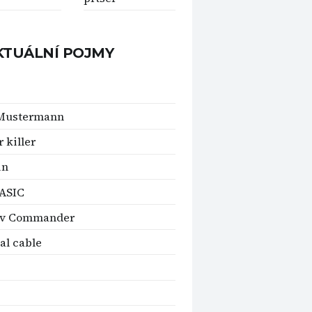
KTUÁLNÍ POJMY
Mustermann
 killer
in
ASIC
ov Commander
al cable