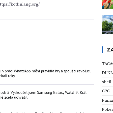
ttps://kotlinlang.org/
Z
TACA
v práci. WhatsApp mění pravidla hry a spouští revoluci,
DLNA
ekali roky
shell
G2C
model? Vyzkoušel jsem Samsung Galaxy Watch9: Král
ě zcela uchvátil
Puma
Poke