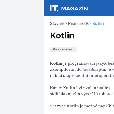
Slovník
Písmeno K
Kotlin
chevron_right
chevron_right
Kotlin
Programování
Kotlin
je programovací jazyk běž
zkompilován do
JavaScriptu
. Je
nabízí stoprocentní interoperab
Název Kotlin byl zvolen podle os
sídlí hlavní tým vývojářů tohoto 
V jazyce Kotlin je možné napříkl