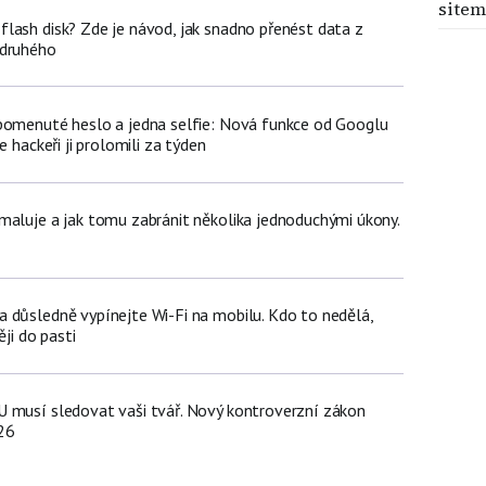
sitem
lash disk? Zde je návod, jak snadno přenést data z
 druhého
pomenuté heslo a jedna selfie: Nová funkce od Googlu
e hackeři ji prolomili za týden
maluje a jak tomu zabránit několika jednoduchými úkony.
 důsledně vypínejte Wi-Fi na mobilu. Kdo to nedělá,
ěji do pasti
 musí sledovat vaši tvář. Nový kontroverzní zákon
26