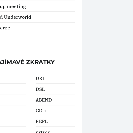
up meeting
d Underworld
verze
AJÍMAVÉ ZKRATKY
URL
DSL
ABEND
CD-i
REPL
prtscr