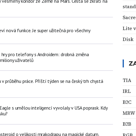
ný vesmírný koridor ze Země na Mars. Cesta se zkrátí na
stand
Sacre
Lite 
ví nová funkce. Je super užitečná pro všechny
Disk
 hry pro telefony s Androidem: drobná změna
miliony uživatelů
Z
TIA
u v průběhu práce. Příští týden se na český trh chystá
IRL
B2C
Eagle s umělou inteligencí vyvolaly v USA poprask. Kdy
MRW
sku?
B2B
steroid o velikosti mrakodrapu na magické datum.
RGB