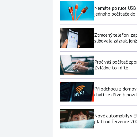
Nemáte po ruce USB f
jednoho počítače do
Ztracený telefon, za
slibovala zázrak, jenž
Proč váš počítač zpo
Zvládne to i dítě
Při odchodu z domova
chytí se dříve či pozd
Nové automobily v EU
platí od července 20