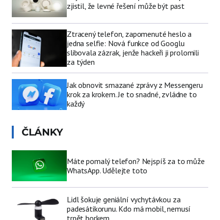
zjistil, že levné řešení může být past
Ztracený telefon, zapomenuté heslo a
jedna selfie: Nová funkce od Googlu
slibovala zázrak, jenže hackeři ji prolomili
za týden
Jak obnovit smazané zprávy z Messengeru
krok za krokem. Je to snadné, zvládne to
každý
ČLÁNKY
Máte pomalý telefon? Nejspíš za to může
WhatsApp. Udělejte toto
Lidl šokuje geniální vychytávkou za
padesátikorunu. Kdo má mobil, nemusí
trpět horkem