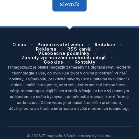
Slovník
O nás
Provozovatel webu
Redakce
Reklama
RSS kanál
Všeobecné podmínky
Zásady zpracování osobních údajů
Cookies
Kontakty
ITmagazin.cz je online magazín zaměřený na digitální svět, moderní
technologie a vše, co ovlivňuje život v online prostředí. Přináší
novinky, zajímavosti, praktické návody i srozumitelná vysvětlení z
oblasti umělé inteligence, internetu, kybernetické bezpečnosti,
vědy, technologií a digitálních trendů. Věnuje se také významným
událostem ze světa byznysu, společnosti a inovací, které formují
budoucnost. Cílem webu je přinášet čtenářům přehledné,
důvěryhodné a užitečné informace o světě moderních technologií.
© 2026 IT magazín. Všechna práva vyhrazena.