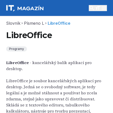
search
menu
Slovník
Písmeno L
LibreOffice
chevron_right
chevron_right
LibreOffice
Programy
LibreOffice
- kancelářský balík aplikací pro
desktop.
LibreOffice je soubor kancelářských aplikací pro
desktop. Jedná se o svobodný software, je tedy
legální a je možné stáhnout a používat ho zcela
zdarma, stejně jako upravovat či distribuovat.
Skládá se z textového editoru, tabulkového
kalkulátoru, nástroje pro tvorbu prezentací,