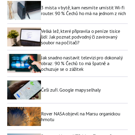
3 místa v bytě, kam nesmíte umístit Wi-fi
router. 90 % Čechů ho má na jednom z nich
Velká lež, které připravila o peníze tisíce
lidí: Jak poznat podvodný či zavirovaný
soubor na počítači?
Jak snadno nastavit televizi pro dokonalý
obraz: 90 % Čechů to má špatně a
ochuzuje se o zážitek
Češi zuří. Google mapy selhaly
Rover NASA objevil na Marsu organickou
hmotu