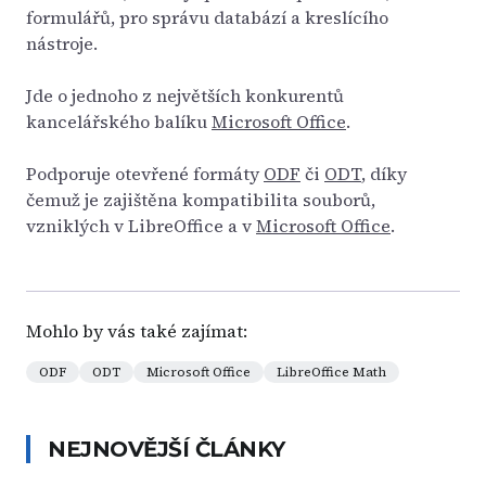
formulářů, pro správu databází a kreslícího
nástroje.
Jde o jednoho z největších konkurentů
kancelářského balíku
Microsoft Office
.
Podporuje otevřené formáty
ODF
či
ODT
, díky
čemuž je zajištěna kompatibilita souborů,
vzniklých v LibreOffice a v
Microsoft Office
.
Mohlo by vás také zajímat:
ODF
ODT
Microsoft Office
LibreOffice Math
NEJNOVĚJŠÍ ČLÁNKY