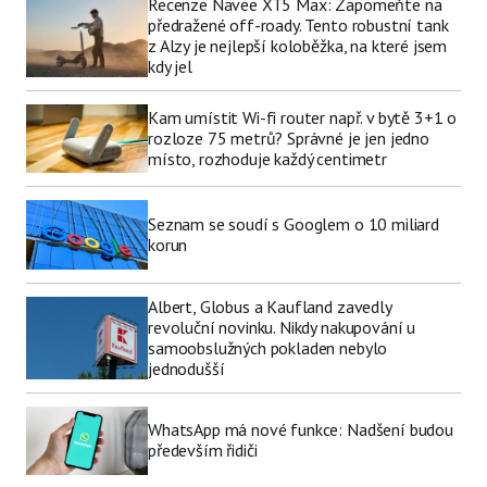
Recenze Navee XT5 Max: Zapomeňte na
předražené off-roady. Tento robustní tank
z Alzy je nejlepší koloběžka, na které jsem
kdy jel
Kam umístit Wi-fi router např. v bytě 3+1 o
rozloze 75 metrů? Správné je jen jedno
místo, rozhoduje každý centimetr
Seznam se soudí s Googlem o 10 miliard
korun
Albert, Globus a Kaufland zavedly
revoluční novinku. Nikdy nakupování u
samoobslužných pokladen nebylo
jednodušší
WhatsApp má nové funkce: Nadšení budou
především řidiči