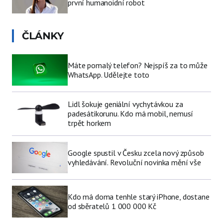
první humanoidní robot
ČLÁNKY
Máte pomalý telefon? Nejspíš za to může
WhatsApp. Udělejte toto
Lidl šokuje geniální vychytávkou za
padesátikorunu. Kdo má mobil, nemusí
trpět horkem
Google spustil v Česku zcela nový způsob
vyhledávání. Revoluční novinka mění vše
Kdo má doma tenhle starý iPhone, dostane
od sběratelů 1 000 000 Kč