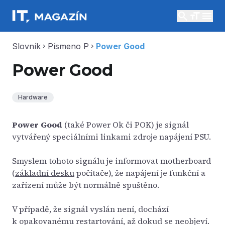
search
menu
Slovník
Písmeno P
Power Good
chevron_right
chevron_right
Power Good
Hardware
Power Good
(také Power Ok či POK) je signál
vytvářený speciálními linkami zdroje napájení PSU.
Smyslem tohoto signálu je informovat motherboard
(
základní desku
počítače), že napájení je funkční a
zařízení může být normálně spuštěno.
V případě, že signál vyslán není, dochází
k opakovanému restartování, až dokud se neobjeví.