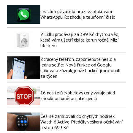
Tisícům uživatelů hrozí zablokování
WhatsAppu. Rozhoduje telefonní číslo
V Lidlu prodávají za 399 Kč chytrou věc,
která vám ušetří tisíce korun ročně. Mizí
bleskem
Ztracený telefon, zapomenuté heslo a
jedna selfie: Nová funkce od Googlu
slibovala zázrak, jenže hackeři ji prolomili
za týden
16 nositelů Nobelovy ceny varuje před
zhoubnou umělou inteligencí
Češi se zamilovali do chytrých hodinek
Watch 6 Active. Předčily veškerá očekávání
a stojí 699 Kč