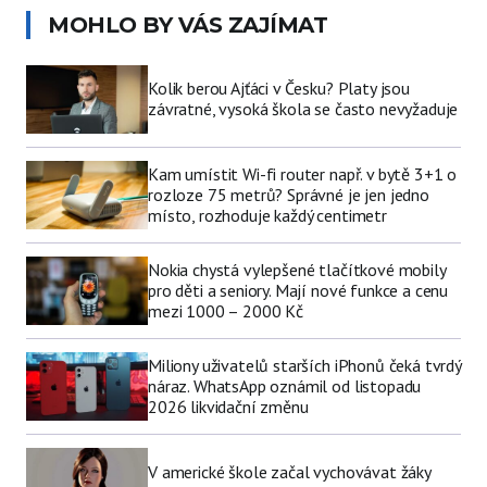
MOHLO BY VÁS ZAJÍMAT
Kolik berou Ajťáci v Česku? Platy jsou
závratné, vysoká škola se často nevyžaduje
Kam umístit Wi-fi router např. v bytě 3+1 o
rozloze 75 metrů? Správné je jen jedno
místo, rozhoduje každý centimetr
Nokia chystá vylepšené tlačítkové mobily
pro děti a seniory. Mají nové funkce a cenu
mezi 1000 – 2000 Kč
Miliony uživatelů starších iPhonů čeká tvrdý
náraz. WhatsApp oznámil od listopadu
2026 likvidační změnu
V americké škole začal vychovávat žáky