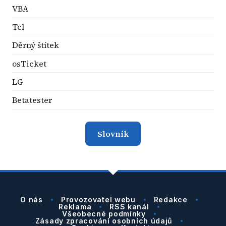
VBA
Tcl
Děrný štítek
osTicket
LG
Betatester
Slovník
O nás
Provozovatel webu
Redakce
Reklama
RSS kanál
Všeobecné podmínky
Zásady zpracování osobních údajů