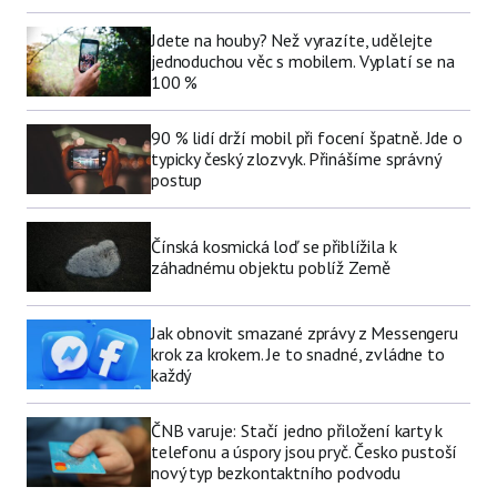
Jdete na houby? Než vyrazíte, udělejte
jednoduchou věc s mobilem. Vyplatí se na
100 %
90 % lidí drží mobil při focení špatně. Jde o
typicky český zlozvyk. Přinášíme správný
postup
Čínská kosmická loď se přiblížila k
záhadnému objektu poblíž Země
Jak obnovit smazané zprávy z Messengeru
krok za krokem. Je to snadné, zvládne to
každý
ČNB varuje: Stačí jedno přiložení karty k
telefonu a úspory jsou pryč. Česko pustoší
nový typ bezkontaktního podvodu