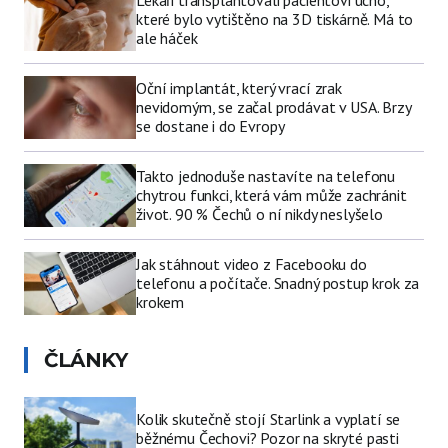
Lékaři transplantovali pacientovi ucho,
které bylo vytištěno na 3D tiskárně. Má to
ale háček
Oční implantát, který vrací zrak
nevidomým, se začal prodávat v USA. Brzy
se dostane i do Evropy
Takto jednoduše nastavíte na telefonu
chytrou funkci, která vám může zachránit
život. 90 % Čechů o ní nikdy neslyšelo
Jak stáhnout video z Facebooku do
telefonu a počítače. Snadný postup krok za
krokem
ČLÁNKY
Kolik skutečně stojí Starlink a vyplatí se
běžnému Čechovi? Pozor na skryté pasti