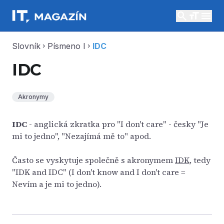
search
menu
Slovník
Písmeno I
IDC
chevron_right
chevron_right
IDC
Akronymy
IDC
- anglická zkratka pro "I don't care" - česky "Je
mi to jedno", "Nezajímá mě to" apod.
Často se vyskytuje společně s akronymem
IDK
, tedy
"IDK and IDC" (I don't know and I don't care =
Nevím a je mi to jedno).