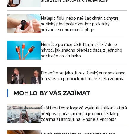
dítě začne chatovat o sebevraždě
Nalepit fólii, nebo ne? Jak chránit chytré
hodinky před poškozením: praktický
průvodce ochranou displeje
Nemáte po ruce USB flash disk? Zde je
návod, jak snadno přenést data z jednoho
počítače do druhého
Projeďte se jako Turek: Český europoslanec
má vlastní parodickou hru. Je zcela zdarma
MOHLO BY VÁS ZAJÍMAT
Čeští meteorologové vyvinuli aplikaci, která
předpoví počasí minutu po minutě. Jak ji
zdarma stáhnout na iPhone a Android?