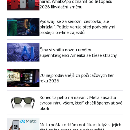
náraz. WhatsApp oznámil od listopadu
2026 likvidační změnu
Vydávají se za seriózní cestovku, ale
okrádají. Policie varuje před podvodnými
prodejci on-line zájezdů
Čína stvořila novou umělou
superinteligenci. Amerika se třese strachy
20 nejprodávanějších počítačových her
roku 2026
Konec tajného nahrávání: Meta zasadila
tvrdou ránu všem, kteří chtěli špehovat své
okolí
Meta pošla rodičům notifikaci, když si jejich