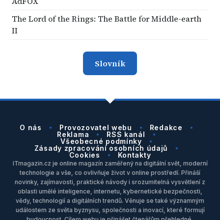
AdFOX
The Lord of the Rings: The Battle for Middle-earth
II
Slovník
O nás
Provozovatel webu
Redakce
Reklama
RSS kanál
Všeobecné podmínky
Zásady zpracování osobních údajů
Cookies
Kontakty
ITmagazin.cz je online magazín zaměřený na digitální svět, moderní
technologie a vše, co ovlivňuje život v online prostředí. Přináší
novinky, zajímavosti, praktické návody i srozumitelná vysvětlení z
oblasti umělé inteligence, internetu, kybernetické bezpečnosti,
vědy, technologií a digitálních trendů. Věnuje se také významným
událostem ze světa byznysu, společnosti a inovací, které formují
budoucnost. Cílem webu je přinášet čtenářům přehledné,