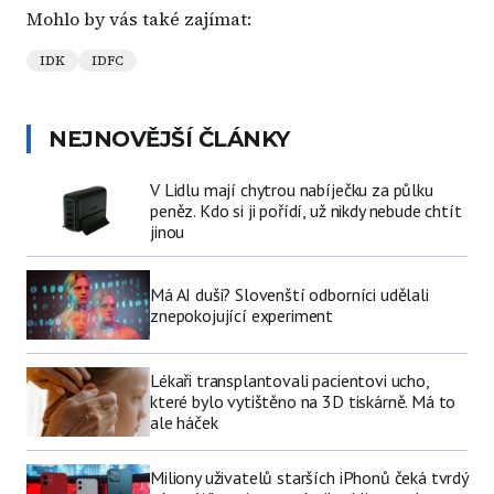
Mohlo by vás také zajímat:
IDK
IDFC
NEJNOVĚJŠÍ ČLÁNKY
V Lidlu mají chytrou nabíječku za půlku
peněz. Kdo si ji pořídí, už nikdy nebude chtít
jinou
Má AI duši? Slovenští odborníci udělali
znepokojující experiment
Lékaři transplantovali pacientovi ucho,
které bylo vytištěno na 3D tiskárně. Má to
ale háček
Miliony uživatelů starších iPhonů čeká tvrdý