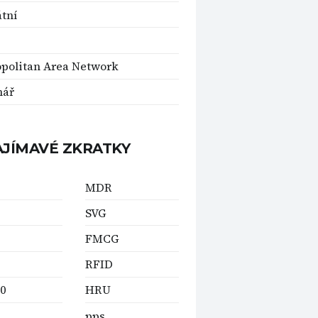
tní
politan Area Network
nář
AJÍMAVÉ ZKRATKY
MDR
SVG
FMCG
RFID
0
HRU
pps