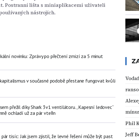
t. Postranní lišta s miniaplikacemi uživateli
používaných nástrojích.
kální novinku: Zprávy po přečtení zmizí za 5 minut
Z
Voda
t kapitalismus v současné podobě přestane fungovat kvůli
rans
Alexe
sem přežil díky Shark 3v1 ventilátoru. „Kapesní ledovec“
mínu
mně ochladí už za pár vteřin
Phil 
Jeff 
ár tisíc: Jak jsem zjistil, že levné řešení může být past