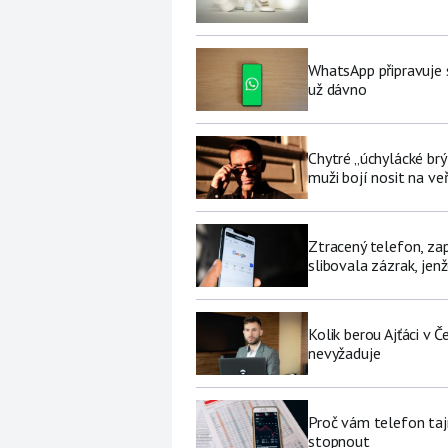
WhatsApp připravuje 
už dávno
Chytré „úchylácké brý
muži bojí nosit na ve
Ztracený telefon, za
slibovala zázrak, jenž
Kolik berou Ajťáci v 
nevyžaduje
Proč vám telefon tajn
stopnout