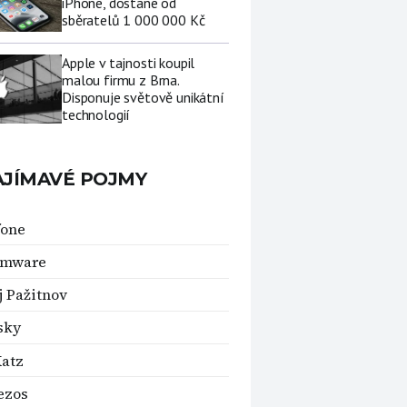
iPhone, dostane od
sběratelů 1 000 000 Kč
Apple v tajnosti koupil
malou firmu z Brna.
Disponuje světově unikátní
technologií
AJÍMAVÉ POJMY
fone
omware
j Pažitnov
sky
Katz
Bezos