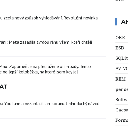
ku zcela nový způsob vyhledávání. Revoluční novinka
A
OKR
ání: Meta zasadila tvrdou ránu všem, kteří chtěli
ESD
SQLit
ax: Zapomeňte na předražené off-roady. Tento
AVIV
e nejlepší koloběžka, na které jsem kdy jel
REM
AT
per s
Softw
 na YouTube a nezaplatit ani korunu. Jednoduchý návod
Caes
Forma