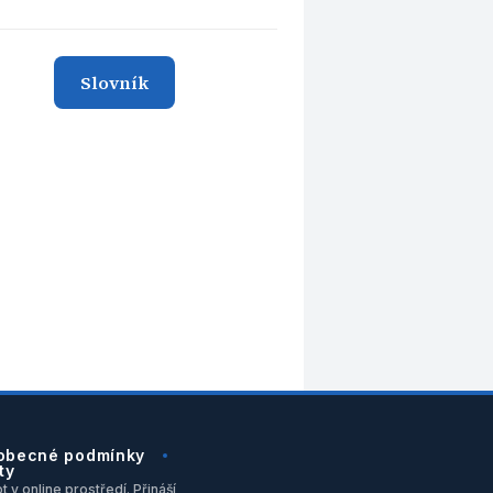
Slovník
obecné podmínky
ty
 v online prostředí. Přináší