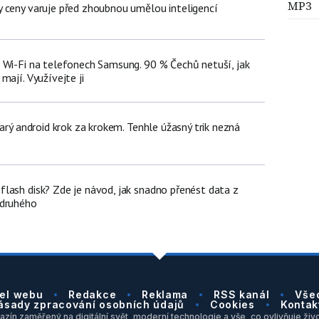
MP3
 ceny varuje před zhoubnou umělou inteligencí
 Wi-Fi na telefonech Samsung. 90 % Čechů netuší, jak
mají. Využívejte ji
tarý android krok za krokem. Tenhle úžasný trik nezná
lash disk? Zde je návod, jak snadno přenést data z
 druhého
el webu
Redakce
Reklama
RSS kanál
Vše
ásady zpracování osobních údajů
Cookies
Kontak
zín zaměřený na digitální svět, moderní technologie a vše, co ovlivňuje život