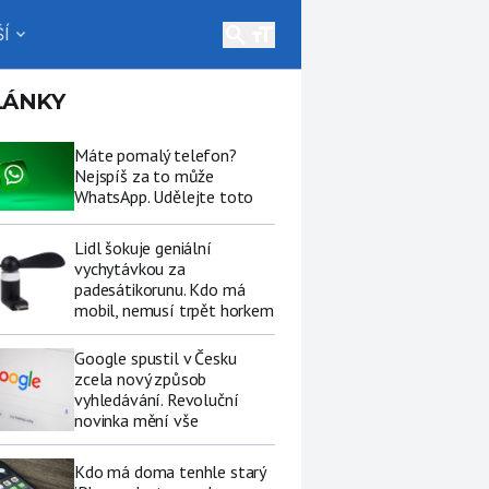
search
Í
expand_more
LÁNKY
Máte pomalý telefon?
Nejspíš za to může
WhatsApp. Udělejte toto
Lidl šokuje geniální
vychytávkou za
padesátikorunu. Kdo má
mobil, nemusí trpět horkem
Google spustil v Česku
zcela nový způsob
vyhledávání. Revoluční
novinka mění vše
Kdo má doma tenhle starý