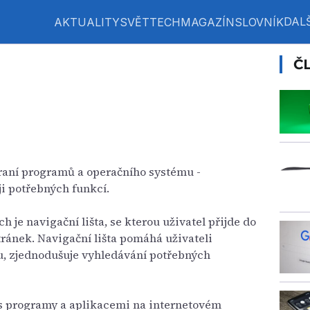
DALŠ
AKTUALITY
SVĚT
TECH
MAGAZÍN
SLOVNÍK
Č
raní programů a operačního systému -
ji potřebných funkcí.
h je navigační lišta, se kterou uživatel přijde do
ránek. Navigační lišta pomáhá uživateli
u, zjednodušuje vyhledávání potřebných
a s programy a aplikacemi na internetovém