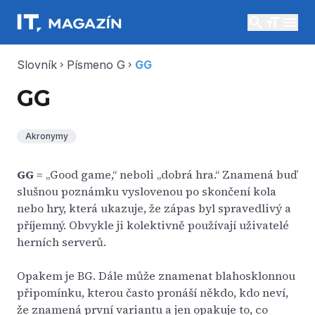
search
menu
Slovník
Písmeno G
GG
chevron_right
chevron_right
GG
Akronymy
GG
= „Good game,“ neboli „dobrá hra.“ Znamená buď
slušnou poznámku vyslovenou po skončení kola
nebo hry, která ukazuje, že zápas byl spravedlivý a
příjemný. Obvykle ji kolektivně používají uživatelé
herních serverů.
Opakem je BG. Dále může znamenat blahosklonnou
připomínku, kterou často pronáší někdo, kdo neví,
že znamená první variantu a jen opakuje to, co