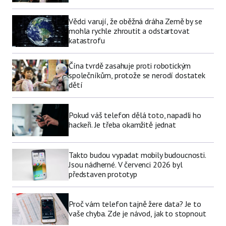
Vědci varují, že oběžná dráha Země by se
mohla rychle zhroutit a odstartovat
katastrofu
Čína tvrdě zasahuje proti robotickým
společníkům, protože se nerodí dostatek
dětí
Pokud váš telefon dělá toto, napadli ho
hackeři. Je třeba okamžitě jednat
Takto budou vypadat mobily budoucnosti.
Jsou nádherné. V červenci 2026 byl
představen prototyp
Proč vám telefon tajně žere data? Je to
vaše chyba. Zde je návod, jak to stopnout