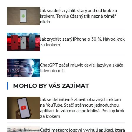
Jak snadné zrychlit starý android krok za
krokem. Tenhle úžasný trik nezná téměř
nikdo
Jak zrychlit starý iPhone o 30 %. Návod krok
za krokem
ChatGPT začal mluvit devíti jazyky a skáče
lidem do řeči
MOHLO BY VÁS ZAJÍMAT
Jak se definitivně zbavit otravných reklam
na YouTube. Stačí stáhnout jednoduchou
aplikaci. Je zdarma a spolehlivá. Postup krok
za krokem
Čeští meteorologové vyvinuli aplikaci, která