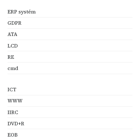
ERP systém
GDPR
ATA
LCD
RE
cmd
ICT
WWW
IIRC
DVD+R
EOB