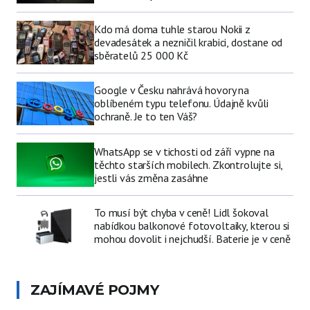
Kdo má doma tuhle starou Nokii z
devadesátek a nezničil krabici, dostane od
sběratelů 25 000 Kč
Google v Česku nahrává hovory na
oblíbeném typu telefonu. Údajně kvůli
ochraně. Je to ten Váš?
WhatsApp se v tichosti od září vypne na
těchto starších mobilech. Zkontrolujte si,
jestli vás změna zasáhne
To musí být chyba v ceně! Lidl šokoval
nabídkou balkonové fotovoltaiky, kterou si
mohou dovolit i nejchudší. Baterie je v ceně
ZAJÍMAVÉ POJMY