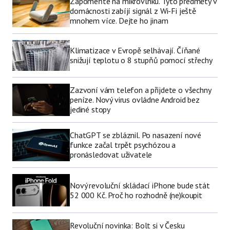
Zapomeňte na mikrovlnku. Tyto předměty v
domácnosti zabíjí signál z Wi-Fi ještě
mnohem více. Dejte ho jinam
Klimatizace v Evropě selhávají. Číňané
snižují teplotu o 8 stupňů pomocí střechy
Zazvoní vám telefon a přijdete o všechny
peníze. Nový virus ovládne Android bez
jediné stopy
ChatGPT se zbláznil. Po nasazení nové
funkce začal trpět psychózou a
pronásledovat uživatele
Nový revoluční skládací iPhone bude stát
52 000 Kč. Proč ho rozhodně (ne)koupit
Revoluční novinka: Bolt si v Česku