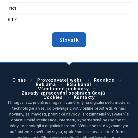
TBT
RTF
Slovník
O nás
Provozovatel webu
Redakce
Reklama
RSS kanál
Všeobecné podmínky
Zásady zpracování osobních údajů
Cookies
Kontakty
ITmagazin.cz je online magazín zaměřený na digitální svět, moderní
technologie a vše, co ovlivňuje život v online prostředí. Přináší
novinky, zajímavosti, praktické návody i srozumitelná vysvětlení z
oblasti umělé inteligence, internetu, kybernetické bezpečnosti,
vědy, technologií a digitálních trendů. Věnuje se také významným
událostem ze světa byznysu, společnosti a inovací, které formují
budoucnost. Cílem webu je přinášet čtenářům přehledné,