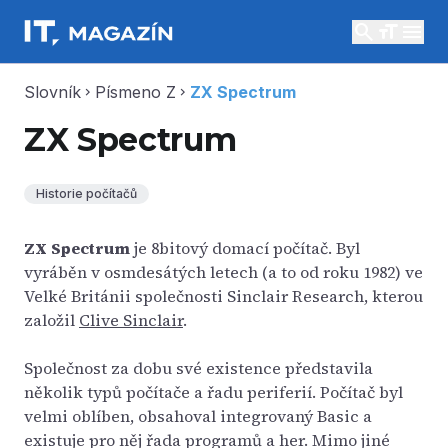
search
menu
Slovník
Písmeno Z
ZX Spectrum
chevron_right
chevron_right
ZX Spectrum
Historie počítačů
ZX Spectrum
je 8bitový domací počítač. Byl
vyráběn v osmdesátých letech (a to od roku 1982) ve
Velké Británii společnosti Sinclair Research, kterou
založil
Clive Sinclair
.
Společnost za dobu své existence představila
několik typů počítače a řadu periferií. Počítač byl
velmi oblíben, obsahoval integrovaný Basic a
existuje pro něj řada programů a her. Mimo jiné