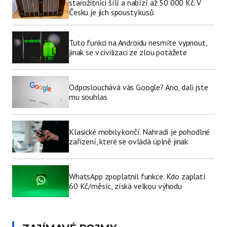
starožitníci šílí a nabízí až 50 000 Kč. V
Česku je jich spousty kusů
Tuto funkci na Androidu nesmíte vypnout,
jinak se v civilizaci ze zlou potážete
Odposlouchává vás Google? Ano, dali jste
mu souhlas
Klasické mobily končí. Nahradí je pohodlné
zařízení, které se ovládá úplně jinak
WhatsApp zpoplatnil funkce. Kdo zaplatí
60 Kč/měsíc, získá velkou výhodu