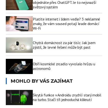
objednáte přes ChatGPT. Je to nejsnazší
světový systém
Platíte internet i lidem vedle? 3 neklamné
znaky, že vám soused potají krade domácí
Wi-Fi
Chytrá domácnost za pár tisíc: Jak jsem
zjistil, že levné řešení může být past
Obří kosmické zrcadlo vyvolalo hrůzu u
astronomů
MOHLO BY VÁS ZAJÍMAT
Skrytá funkce v Androidu zrychlí starý mobil
na turbo. Stačí tři jednoduchá kliknutí