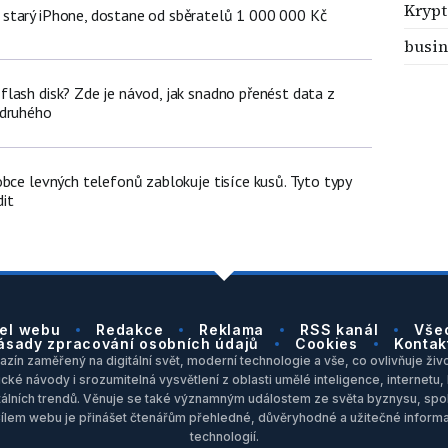
Kryp
starý iPhone, dostane od sběratelů 1 000 000 Kč
busin
lash disk? Zde je návod, jak snadno přenést data z
 druhého
bce levných telefonů zablokuje tisíce kusů. Tyto typy
it
el webu
Redakce
Reklama
RSS kanál
Vše
ásady zpracování osobních údajů
Cookies
Kontak
zín zaměřený na digitální svět, moderní technologie a vše, co ovlivňuje život
ické návody i srozumitelná vysvětlení z oblasti umělé inteligence, internet
itálních trendů. Věnuje se také významným událostem ze světa byznysu, spol
Cílem webu je přinášet čtenářům přehledné, důvěryhodné a užitečné inform
technologií.