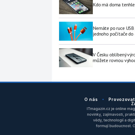
Kdo má doma tenhle 
Nemáte po ruce USB f
jednoho počítače do
V Česku oblíbený výro
můžete rovnou vyhod
O nás
Provozovat
Z
ITmagazin.cz je online maga
novinky, zajímavosti, prakt
vědy, technologií a dig
formují budoucnost. 