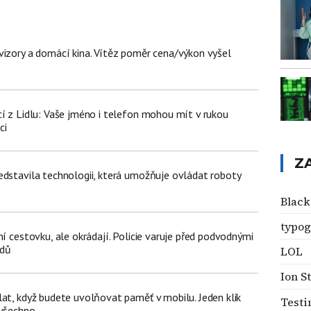
vizory a domácí kina. Vítěz poměr cena/výkon vyšel
cí z Lidlu: Vaše jméno i telefon mohou mít v rukou
ci
Z
edstavila technologii, která umožňuje ovládat roboty
Black
typog
ní cestovku, ale okrádají. Policie varuje před podvodnými
zdů
LOL
Ion S
lat, když budete uvolňovat paměť v mobilu. Jeden klik
Testi
 všechno