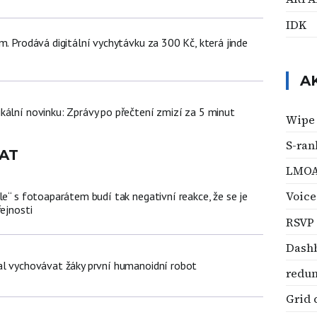
IDK
m. Prodává digitální vychytávku za 300 Kč, která jinde
A
kální novinku: Zprávy po přečtení zmizí za 5 minut
Wipe
S-ran
AT
LMO
Voice
le“ s fotoaparátem budí tak negativní reakce, že se je
řejnosti
RSVP
Dash
al vychovávat žáky první humanoidní robot
redu
Grid