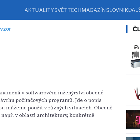
DALŠ
AKTUALITY
SVĚT
TECH
MAGAZÍN
SLOVNÍK
Č
vzor
 znamená v softwarovém inženýrství obecné
návrhu počítačových programů. Jde o popis
rou můžeme použít v různých situacích. Obecně
 např. v oblasti architektury, konkrétně