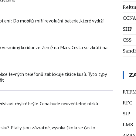
Reku
CCNA
jení: Do mobilů míří revoluční baterie, které vydrží
SHP
CSS
ný vesmírný koridor ze Země na Mars. Cesta se zkrátí na
Sand
bce levných telefonů zablokuje tisíce kusů. Tyto typy
Z
it
RTF
RFC
dstaví chytré brýle. Cena bude neuvěřitelně nízká
SIP
LMS
Česku? Platy jsou závratné, vysoká škola se často
ARPA