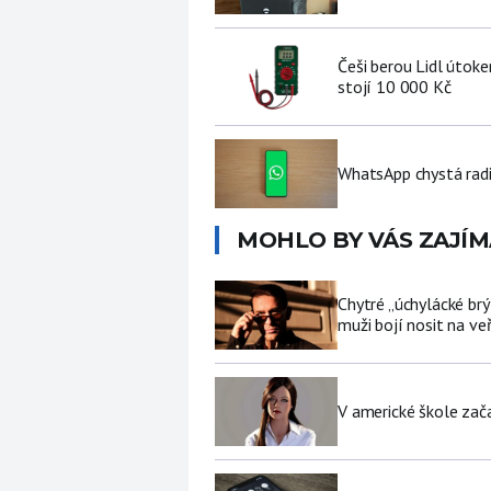
Češi berou Lidl útoke
stojí 10 000 Kč
WhatsApp chystá radi
MOHLO BY VÁS ZAJÍM
Chytré „úchylácké brý
muži bojí nosit na ve
V americké škole zač