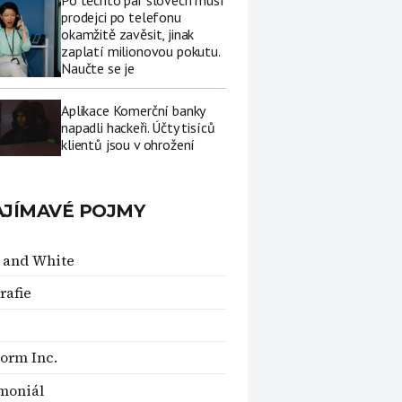
Po těchto pár slovech musí
prodejci po telefonu
okamžitě zavěsit, jinak
zaplatí milionovou pokutu.
Naučte se je
Aplikace Komerční banky
napadli hackeři. Účty tisíců
klientů jsou v ohrožení
AJÍMAVÉ POJMY
 and White
rafie
torm Inc.
moniál