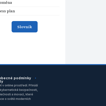
toměna
ess plan
Slovník
obecné podmínky
ty
 v online prostředí. Přináší
u, kybernetické bezpečnosti,
ečnosti a inovací, které
ace o světě moderních