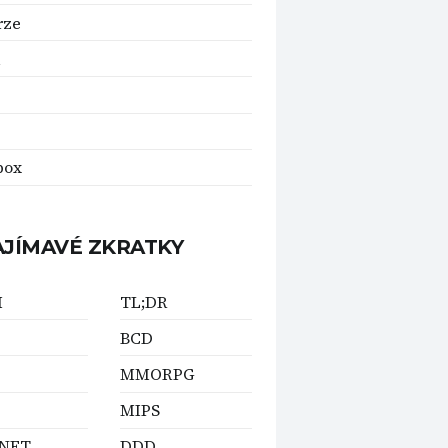
rze
box
AJÍMAVÉ ZKRATKY
M
TL;DR
BCD
MMORPG
MIPS
NET
DDD