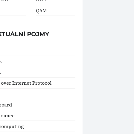
QAM
KTUÁLNÍ POJMY
k
A
 over Internet Protocol
board
ndance
 computing