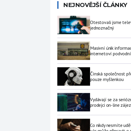
NEJNOVĚJŠÍ ČLÁNKY
Otestovali jsme tele
jednoznačný
Masivní únik informa
internetoví podvodní
Čínská společnost př
pouze myšlenkou
Vydávají se za serióz
prodejci on-line záje
Co nikdy nesmíte udě
vás může připravit o