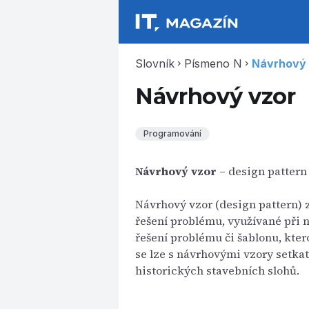
Slovník
Písmeno N
Návrhový 
chevron_right
chevron_right
Návrhový vzor
Programování
Návrhový vzor
– design pattern
Návrhový vzor (design pattern)
řešení problému, využívané při 
řešení problému či šablonu, kte
se lze s návrhovými vzory setkat
historických stavebních slohů.