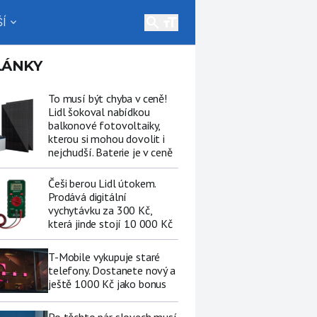
search
Í
expand_more
LÁNKY
To musí být chyba v ceně!
Lidl šokoval nabídkou
balkonové fotovoltaiky,
kterou si mohou dovolit i
nejchudší. Baterie je v ceně
Češi berou Lidl útokem.
Prodává digitální
vychytávku za 300 Kč,
která jinde stojí 10 000 Kč
T-Mobile vykupuje staré
telefony. Dostanete nový a
ještě 1000 Kč jako bonus