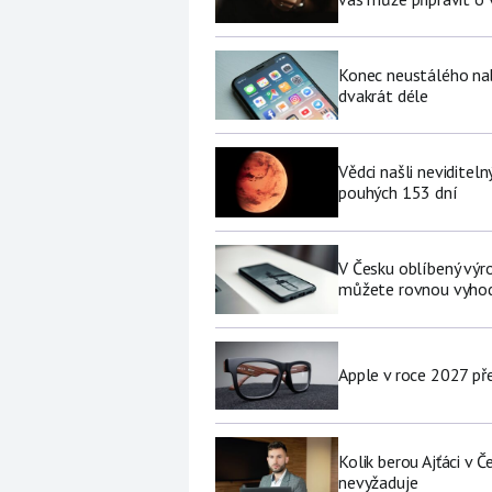
Konec neustálého nabí
dvakrát déle
Vědci našli neviditel
pouhých 153 dní
V Česku oblíbený výro
můžete rovnou vyhod
Apple v roce 2027 pře
Kolik berou Ajťáci v 
nevyžaduje