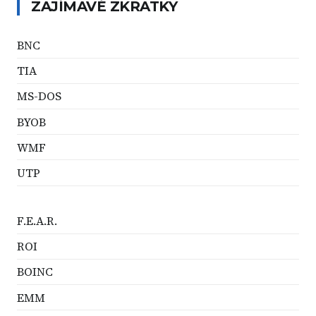
ZAJÍMAVÉ ZKRATKY
BNC
TIA
MS-DOS
BYOB
WMF
UTP
F.E.A.R.
ROI
BOINC
EMM