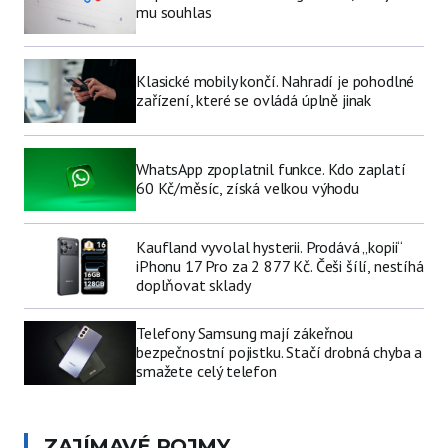
mu souhlas
Klasické mobily končí. Nahradí je pohodlné
zařízení, které se ovládá úplně jinak
WhatsApp zpoplatnil funkce. Kdo zaplatí
60 Kč/měsíc, získá velkou výhodu
Kaufland vyvolal hysterii. Prodává „kopii“
iPhonu 17 Pro za 2 877 Kč. Češi šílí, nestíhá
doplňovat sklady
Telefony Samsung mají zákeřnou
bezpečnostní pojistku. Stačí drobná chyba a
smažete celý telefon
ZAJÍMAVÉ POJMY