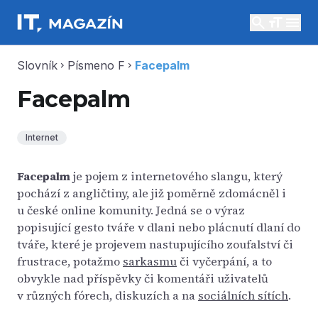
search
menu
Slovník
Písmeno F
Facepalm
chevron_right
chevron_right
Facepalm
Internet
Facepalm
je pojem z internetového slangu, který
pochází z angličtiny, ale již poměrně zdomácněl i
u české online komunity. Jedná se o výraz
popisující gesto tváře v dlani nebo plácnutí dlaní do
tváře, které je projevem nastupujícího zoufalství či
frustrace, potažmo
sarkasmu
či vyčerpání, a to
obvykle nad příspěvky či komentáři uživatelů
v různých fórech, diskuzích a na
sociálních sítích
.