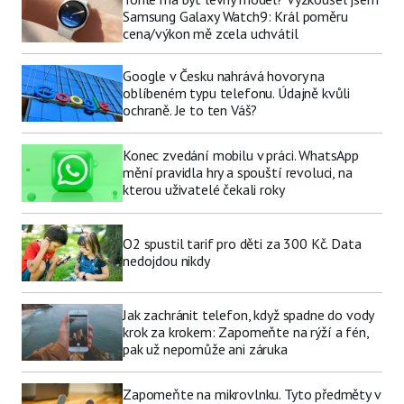
Samsung Galaxy Watch9: Král poměru
cena/výkon mě zcela uchvátil
Google v Česku nahrává hovory na
oblíbeném typu telefonu. Údajně kvůli
ochraně. Je to ten Váš?
Konec zvedání mobilu v práci. WhatsApp
mění pravidla hry a spouští revoluci, na
kterou uživatelé čekali roky
O2 spustil tarif pro děti za 300 Kč. Data
nedojdou nikdy
Jak zachránit telefon, když spadne do vody
krok za krokem: Zapomeňte na rýží a fén,
pak už nepomůže ani záruka
Zapomeňte na mikrovlnku. Tyto předměty v