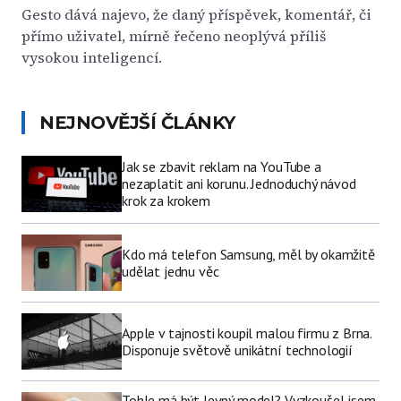
Gesto dává najevo, že daný příspěvek, komentář, či
přímo uživatel, mírně řečeno neoplývá příliš
vysokou inteligencí.
NEJNOVĚJŠÍ ČLÁNKY
Jak se zbavit reklam na YouTube a
nezaplatit ani korunu. Jednoduchý návod
krok za krokem
Kdo má telefon Samsung, měl by okamžitě
udělat jednu věc
Apple v tajnosti koupil malou firmu z Brna.
Disponuje světově unikátní technologií
Tohle má být levný model? Vyzkoušel jsem