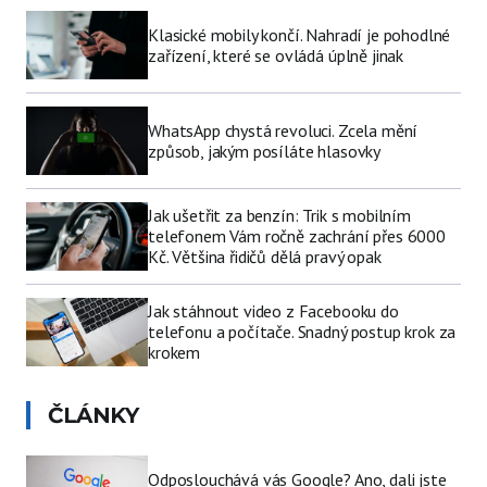
Klasické mobily končí. Nahradí je pohodlné
zařízení, které se ovládá úplně jinak
WhatsApp chystá revoluci. Zcela mění
způsob, jakým posíláte hlasovky
Jak ušetřit za benzín: Trik s mobilním
telefonem Vám ročně zachrání přes 6000
Kč. Většina řidičů dělá pravý opak
Jak stáhnout video z Facebooku do
telefonu a počítače. Snadný postup krok za
krokem
ČLÁNKY
Odposlouchává vás Google? Ano, dali jste