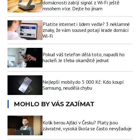
domácnosti zabíjí signál z Wi-Fi ještě
mnohem více. Dejte ho jinam
Platíte internet i lidem vedle? 3 neklamné
znaky, že vám soused potají krade domácí
Wi-Fi
Pokud váš telefon dělá toto, napadli ho
hackeři. Je třeba okamžitě jednat
Nejlepší mobily do 5 000 Kč: Kdo koupí
Samsung, neudělá chybu
MOHLO BY VÁS ZAJÍMAT
Kolik berou Ajťáci v Česku? Platy jsou
závratné, vysoká škola se často nevyžaduje