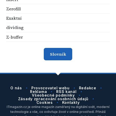
Zerofill
Exaktní
dividing
Z-buffer
Slovník
O nás
Provozovatel webu
Redakce
Reklama
RSS kanál
Všeobecné podmínky
Zásady zpracování osobních údajů
Cookies
Kontakty
ITmagazin.cz je online magazín zaměřený na digitální svět, moderní
technologie a vše, co ovlivňuje život v online prostředí. Přináší