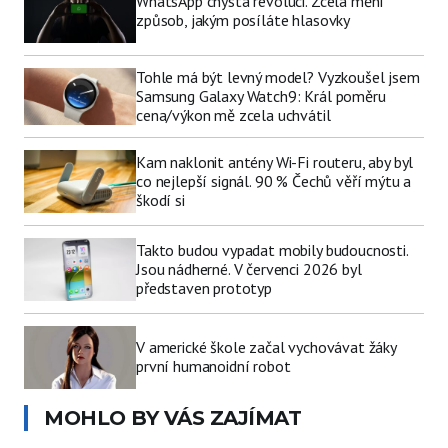
WhatsApp chystá revoluci. Zcela mění
způsob, jakým posíláte hlasovky
Tohle má být levný model? Vyzkoušel jsem
Samsung Galaxy Watch9: Král poměru
cena/výkon mě zcela uchvátil
Kam naklonit antény Wi-Fi routeru, aby byl
co nejlepší signál. 90 % Čechů věří mýtu a
škodí si
Takto budou vypadat mobily budoucnosti.
Jsou nádherné. V červenci 2026 byl
představen prototyp
V americké škole začal vychovávat žáky
první humanoidní robot
MOHLO BY VÁS ZAJÍMAT