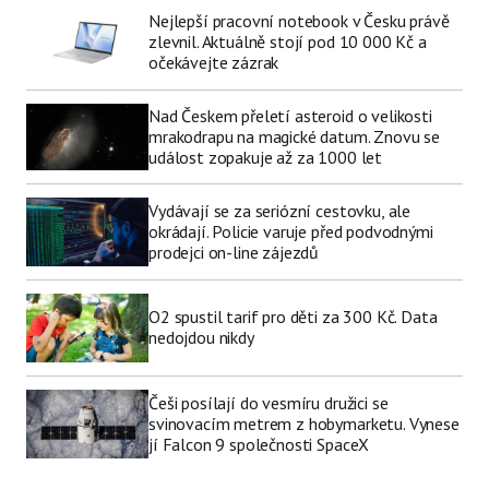
Nejlepší pracovní notebook v Česku právě
zlevnil. Aktuálně stojí pod 10 000 Kč a
očekávejte zázrak
Nad Českem přeletí asteroid o velikosti
mrakodrapu na magické datum. Znovu se
událost zopakuje až za 1000 let
Vydávají se za seriózní cestovku, ale
okrádají. Policie varuje před podvodnými
prodejci on-line zájezdů
O2 spustil tarif pro děti za 300 Kč. Data
nedojdou nikdy
Češi posílají do vesmíru družici se
svinovacím metrem z hobymarketu. Vynese
jí Falcon 9 společnosti SpaceX