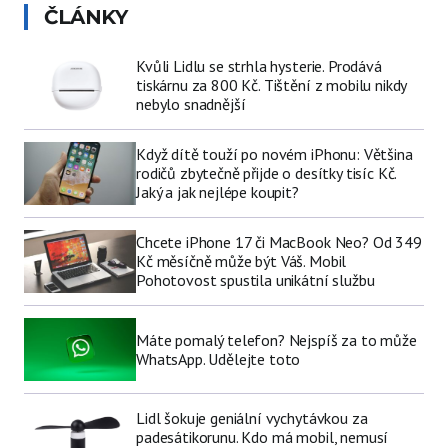
ČLÁNKY
Kvůli Lidlu se strhla hysterie. Prodává
tiskárnu za 800 Kč. Tištění z mobilu nikdy
nebylo snadnější
Když dítě touží po novém iPhonu: Většina
rodičů zbytečně přijde o desítky tisíc Kč.
Jaký a jak nejlépe koupit?
Chcete iPhone 17 či MacBook Neo? Od 349
Kč měsíčně může být Váš. Mobil
Pohotovost spustila unikátní službu
Máte pomalý telefon? Nejspíš za to může
WhatsApp. Udělejte toto
Lidl šokuje geniální vychytávkou za
padesátikorunu. Kdo má mobil, nemusí