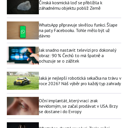
Čínská kosmická loď se přiblížila k
záhadnému objektu poblíž Země
WhatsApp připravuje skvělou funkci. Šlape
na paty Facebooku. Tohle mělo být už
dávno
Jak snadno nastavit televizi pro dokonalý
obraz: 90 % Čechů to má špatně a
ochuzuje se o zážitek
Jaká je nejlepší robotická sekačka na trávu v
roce 2026? Náš výběr pro každý typ zahrady
Oční implantát, který vrací zrak
nevidomým, se začal prodávat v USA. Brzy
se dostane i do Evropy