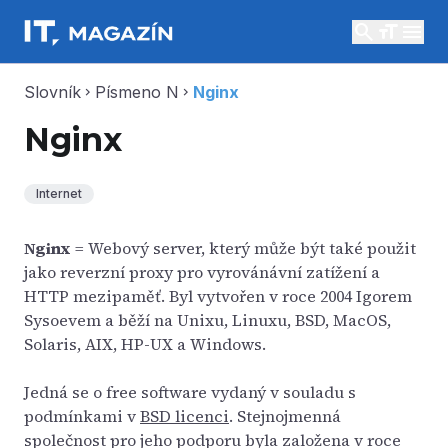
search
menu
Slovník
Písmeno N
Nginx
chevron_right
chevron_right
Nginx
Internet
Nginx
= Webový server, který může být také použit
jako reverzní proxy pro vyrovánávní zatížení a
HTTP mezipaměť. Byl vytvořen v roce 2004 Igorem
Sysoevem a běží na Unixu, Linuxu, BSD, MacOS,
Solaris, AIX, HP-UX a Windows.
Jedná se o free software vydaný v souladu s
podmínkami v
BSD licenci
. Stejnojmenná
společnost pro jeho podporu byla založena v roce