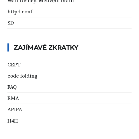
Walt Disney: Medvědí bratři
httpd.conf
SD
ZAJÍMAVÉ ZKRATKY
CEPT
code folding
FAQ
RMA
APIPA
H4H