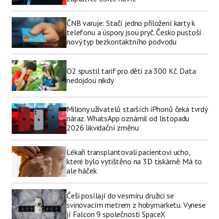
ČNB varuje: Stačí jedno přiložení karty k
telefonu a úspory jsou pryč. Česko pustoší
nový typ bezkontaktního podvodu
O2 spustil tarif pro děti za 300 Kč. Data
nedojdou nikdy
Miliony uživatelů starších iPhonů čeká tvrdý
náraz. WhatsApp oznámil od listopadu
2026 likvidační změnu
Lékaři transplantovali pacientovi ucho,
které bylo vytištěno na 3D tiskárně. Má to
ale háček
Češi posílají do vesmíru družici se
svinovacím metrem z hobymarketu. Vynese
jí Falcon 9 společnosti SpaceX