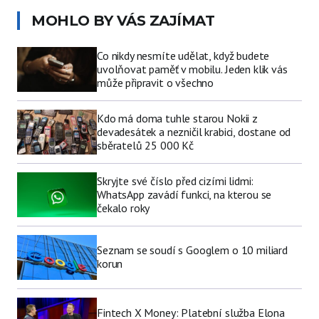
MOHLO BY VÁS ZAJÍMAT
Co nikdy nesmíte udělat, když budete
uvolňovat paměť v mobilu. Jeden klik vás
může připravit o všechno
Kdo má doma tuhle starou Nokii z
devadesátek a nezničil krabici, dostane od
sběratelů 25 000 Kč
Skryjte své číslo před cizími lidmi:
WhatsApp zavádí funkci, na kterou se
čekalo roky
Seznam se soudí s Googlem o 10 miliard
korun
Fintech X Money: Platební služba Elona