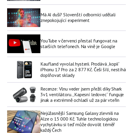
Má AI duši? Slovenští odborníci udělali
znepokojující experiment
YouTube v červenci přestal fungovat na
starších telefonech. Na vině je Google
Kaufland vyvolal hysterii. Prodává „kopii“
iPhonu 17 Pro za 2 877 Kč. Češi šílí, nestíhá
doplňovat sklady
Recenze: Vlnu veder jsem přežil díky Shark
3v1 ventilátoru. „Kapesní ledovec“ funguje
jinak a extrémně ochladí už za pár vteřin
Nejúžasnější Samsung Galaxy zlevnili na
Alze o 15 000 Kč. Tuhle technologickou
vychytávku si teď může dovolit téměř
každý Čech