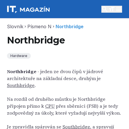
search
menu
Slovník
Písmeno N
Northbridge
chevron_right
chevron_right
Northbridge
Hardware
Northbridge
- jeden ze dvou čipů v jádrové
architektuře na základní desce, druhým je
Southbridge
.
Na rozdíl od druhého můstku je Northbridge
připojen přímo k
CPU
přes sběrnici (FSB) a je tedy
zodpovědný za úkoly, které vyžadují nejvyšší výkon.
Je zpravidla spárován se
Southbridge
, a spravují