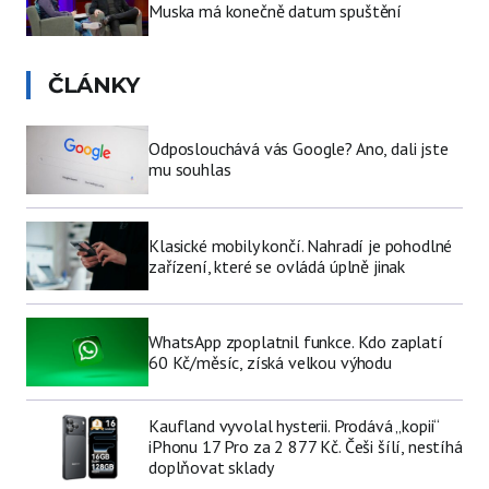
Muska má konečně datum spuštění
ČLÁNKY
Odposlouchává vás Google? Ano, dali jste
mu souhlas
Klasické mobily končí. Nahradí je pohodlné
zařízení, které se ovládá úplně jinak
WhatsApp zpoplatnil funkce. Kdo zaplatí
60 Kč/měsíc, získá velkou výhodu
Kaufland vyvolal hysterii. Prodává „kopii“
iPhonu 17 Pro za 2 877 Kč. Češi šílí, nestíhá
doplňovat sklady