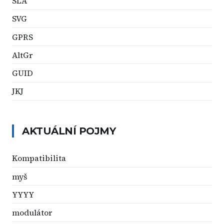
SLA
SVG
GPRS
AltGr
GUID
JKJ
AKTUÁLNÍ POJMY
Kompatibilita
myš
YYYY
modulátor