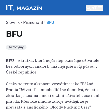
search
menu
Slovník
Písmeno B
BFU
chevron_right
chevron_right
BFU
Akronymy
BFU
= zkratka, která nejčastěji označuje uživatele
bez odborných znalostí, má nejspíše svůj původ v
České republice.
Česky se tento akronym vysvětluje jako "Běžný
Franta Uživatel" a mnoho lidí se domnívá, že tato
zkratka je známá i mezi cizími uživateli, což není
pravda. Přestože mnohé zdroje uvádějí, že je
převzata z anglického "Bloody Fucking User",