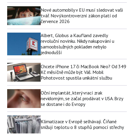
Nové automobily v EU musí sledovat vaši
tvář. Nový kontroverzní zákon platí od
července 2026
Albert, Globus a Kaufland zavedly
revoluční novinku. Nikdy nakupování u
samoobslužných pokladen nebylo
jednodušší
Chcete iPhone 17 či MacBook Neo? Od 349
Kč měsíčně může být Váš. Mobil
Pohotovost spustila unikátní službu
Oční implantát, který vrací zrak
nevidomým, se začal prodávat v USA. Brzy
se dostane i do Evropy
Klimatizace v Evropě selhávají. Číňané
snižují teplotu o 8 stupňů pomocí střechy