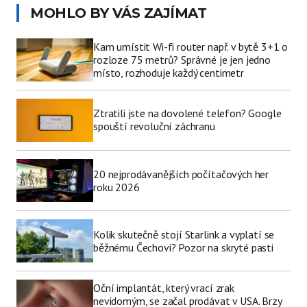
MOHLO BY VÁS ZAJÍMAT
Kam umístit Wi-fi router např. v bytě 3+1 o
rozloze 75 metrů? Správné je jen jedno
místo, rozhoduje každý centimetr
Ztratili jste na dovolené telefon? Google
spouští revoluční záchranu
20 nejprodávanějších počítačových her
roku 2026
Kolik skutečně stojí Starlink a vyplatí se
běžnému Čechovi? Pozor na skryté pasti
Oční implantát, který vrací zrak
nevidomým, se začal prodávat v USA. Brzy