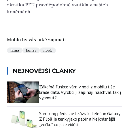
zkratka BFU pravděpodobně vznikla v našich
končinách.
Mohlo by vás také zajímat:
lama
lamer
noob
NEJNOVĚJŠÍ ČLÁNKY
Zákeřná funkce vám v noci z mobilu tiše
krade data. Výrobci ji zapínají naschvál. Jak ji
vypnout?
Samsung představil zázrak. Telefon Galaxy
Z Flip8 je tenký jako papír a Nejkrásnější
„véčko“ co jste viděli