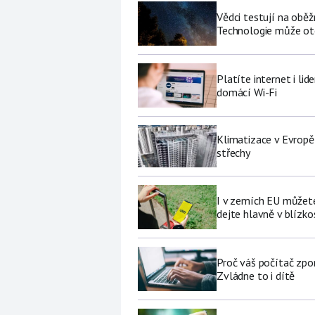
Vědci testují na oběž
Technologie může ote
Platíte internet i li
domácí Wi-Fi
Klimatizace v Evropě
střechy
I v zemích EU můžete
dejte hlavně v blízkos
Proč váš počítač zpo
Zvládne to i dítě