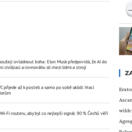
okoušejí ovládnout boha: Elon Musk předpovídá, že AI do
 civilizaci a rovnováhu sil mezi lidmi a stroji
Z
C přijede až k posteli a samo po sobě uklidí. Vrací
Erato
niorům
Ascar
wildc
i-Fi routeru, aby byl co nejlepší signál. 90 % Čechů věří
Agreg
Rolan