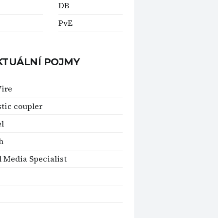
DB
PvE
KTUÁLNÍ POJMY
ire
tic coupler
el
h
l Media Specialist