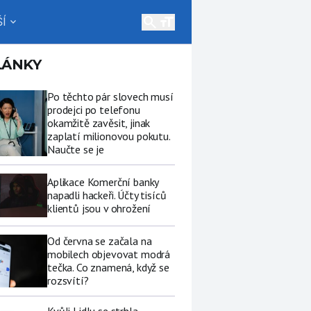
search
Í
expand_more
LÁNKY
Po těchto pár slovech musí
prodejci po telefonu
okamžitě zavěsit, jinak
zaplatí milionovou pokutu.
Naučte se je
Aplikace Komerční banky
napadli hackeři. Účty tisíců
klientů jsou v ohrožení
Od června se začala na
mobilech objevovat modrá
tečka. Co znamená, když se
rozsvítí?