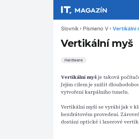
Slovník
Písmeno V
Vertikální
chevron_right
chevron_right
Vertikální myš
Hardware
Vertikální myš
je taková počítač
Jejím cílem je snížit dlouhodobou
vytvoření karpálního tunelu.
Vertikální myši se vyrábí jak v
bezdrátovém provedení. Zároveň 
dostání optické i laserové vertik