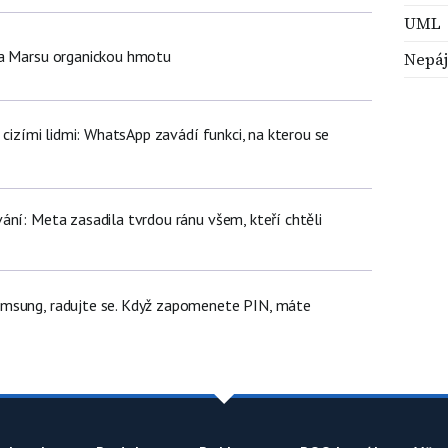
UML
na Marsu organickou hmotu
Nepáj
d cizími lidmi: WhatsApp zavádí funkci, na kterou se
ání: Meta zasadila tvrdou ránu všem, kteří chtěli
msung, radujte se. Když zapomenete PIN, máte