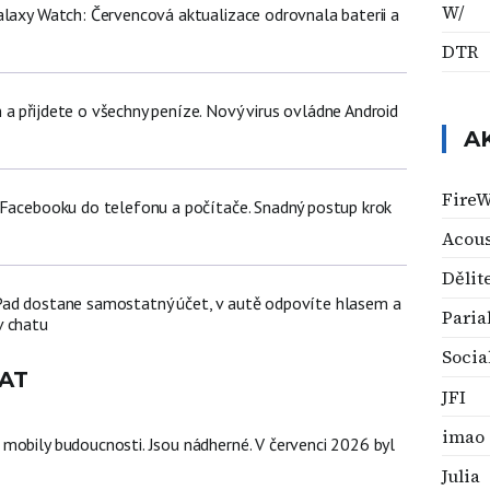
W/
alaxy Watch: Červencová aktualizace odrovnala baterii a
DTR
a přijdete o všechny peníze. Nový virus ovládne Android
A
FireW
 Facebooku do telefonu a počítače. Snadný postup krok
Acous
Dělit
Pad dostane samostatný účet, v autě odpovíte hlasem a
Paria
v chatu
Socia
AT
JFI
imao
mobily budoucnosti. Jsou nádherné. V červenci 2026 byl
Julia