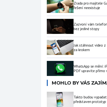
Zrada pro majitele G
řešení neexistuje
Zazvoní vám telefon 
bez jediné stopy
Jak stáhnout video z
za krokem
WhatsApp se mění: i
PDF upravíte přímo 
MOHLO BY VÁS ZAJÍM
Takto budou vypadat 
představen prototyp