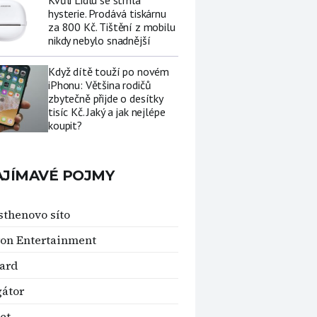
Kvůli Lidlu se strhla
hysterie. Prodává tiskárnu
za 800 Kč. Tištění z mobilu
nikdy nebylo snadnější
Když dítě touží po novém
iPhonu: Většina rodičů
zbytečně přijde o desítky
tisíc Kč. Jaký a jak nejlépe
koupit?
AJÍMAVÉ POJMY
sthenovo síto
on Entertainment
ard
átor
et