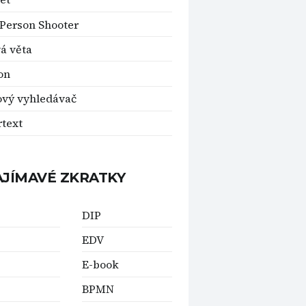
-Person Shooter
á věta
on
vý vyhledávač
text
AJÍMAVÉ ZKRATKY
DIP
EDV
E-book
BPMN