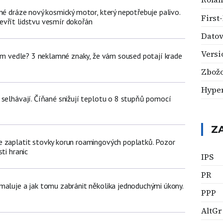
né dráze nový kosmický motor, který nepotřebuje palivo.
First
vřít lidstvu vesmír dokořán
Datov
Versi
dem vedle? 3 neklamné znaky, že vám soused potají krade
Zbožo
Hyper
 selhávají. Číňané snižují teplotu o 8 stupňů pomocí
Z
 zaplatit stovky korun roamingových poplatků. Pozor
ti hranic
IPS
PR
maluje a jak tomu zabránit několika jednoduchými úkony.
PPP
AltGr