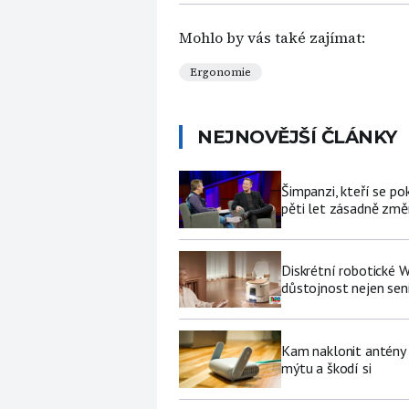
Mohlo by vás také zajímat:
Ergonomie
NEJNOVĚJŠÍ ČLÁNKY
Šimpanzi, kteří se p
pěti let zásadně změní
Diskrétní robotické W
důstojnost nejen se
Kam naklonit antény W
mýtu a škodí si