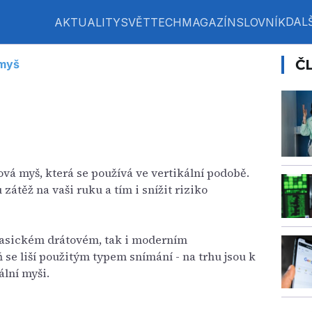
DALŠ
AKTUALITY
SVĚT
TECH
MAGAZÍN
SLOVNÍK
Č
 myš
ová myš, která se používá ve vertikální podobě.
 zátěž na vaši ruku a tím i snížit riziko
 klasickém drátovém, tak i moderním
se liší použitým typem snímání - na trhu jsou k
ální myši.