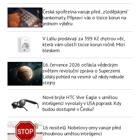
Česká spořitelna varuje před „zlodějskými“
bankomaty. Připraví vás o tisíce korun na
jednom výběru
V Lidlu prodávají za 399 Kč chytrou věc,
která vám ušetří tisíce korun ročně. Mizí
bleskem
16. července 2026 otřásla vědeckým
světem revoluční zpráva o Superzemi.
Lidský pohled na vesmír už nikdy nebude
stejný
Nové brýle HTC Vive Eagle s umělou
inteligencí vyvolaly v USA poprask. Kdy
budou dostupné v Česku?
16 nositelů Nobelovy ceny varuje před
zhoubnou umělou inteligencí