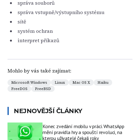
správa souborů
správa vstupně/výstupního systému
sítě
systém ochran
interpret příkazů
Mohlo by vás také zajímat:
Microsoft Windows
Linux
Mac OS X
Haiku
FreeDOS
FreeBSD
NEJNOVĚJŠÍ ČLÁNKY
Konec zvedání mobilu v práci. WhatsApp
mění pravidla hry a spouští revoluci, na
kterou uživatelé čekali roky