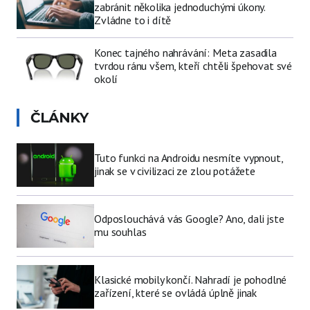
zabránit několika jednoduchými úkony.
Zvládne to i dítě
Konec tajného nahrávání: Meta zasadila
tvrdou ránu všem, kteří chtěli špehovat své
okolí
ČLÁNKY
Tuto funkci na Androidu nesmíte vypnout,
jinak se v civilizaci ze zlou potážete
Odposlouchává vás Google? Ano, dali jste
mu souhlas
Klasické mobily končí. Nahradí je pohodlné
zařízení, které se ovládá úplně jinak