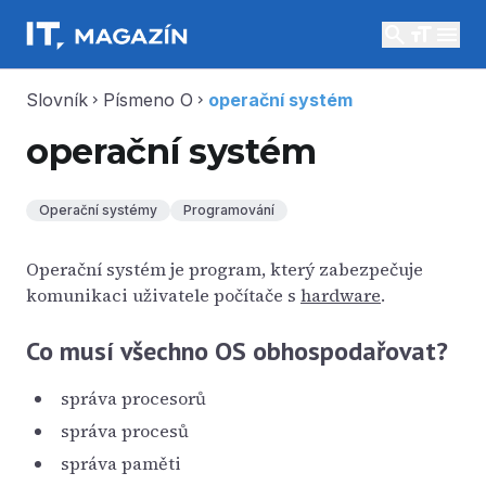
search
menu
Slovník
Písmeno O
operační systém
chevron_right
chevron_right
operační systém
Operační systémy
Programování
Operační systém je program, který zabezpečuje
komunikaci uživatele počítače s
hardware
.
Co musí všechno OS obhospodařovat?
správa procesorů
správa procesů
správa paměti