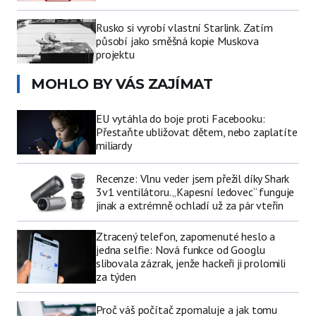
Rusko si vyrobí vlastní Starlink. Zatím
působí jako směšná kopie Muskova
projektu
MOHLO BY VÁS ZAJÍMAT
EU vytáhla do boje proti Facebooku:
Přestaňte ubližovat dětem, nebo zaplatíte
miliardy
Recenze: Vlnu veder jsem přežil díky Shark
3v1 ventilátoru. „Kapesní ledovec“ funguje
jinak a extrémně ochladí už za pár vteřin
Ztracený telefon, zapomenuté heslo a
jedna selfie: Nová funkce od Googlu
slibovala zázrak, jenže hackeři ji prolomili
za týden
Proč váš počítač zpomaluje a jak tomu