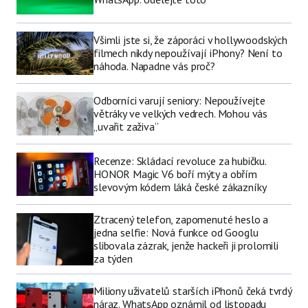
Všimli jste si, že záporáci v hollywoodských
filmech nikdy nepoužívají iPhony? Není to
náhoda. Napadne vás proč?
Odborníci varují seniory: Nepoužívejte
větráky ve velkých vedrech. Mohou vás
„uvařit zaživa“
Recenze: Skládací revoluce za hubičku.
HONOR Magic V6 boří mýty a obřím
slevovým kódem láká české zákazníky
Ztracený telefon, zapomenuté heslo a
jedna selfie: Nová funkce od Googlu
slibovala zázrak, jenže hackeři ji prolomili
za týden
Miliony uživatelů starších iPhonů čeká tvrdý
náraz. WhatsApp oznámil od listopadu