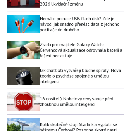
2026 likvidační změnu
Nemáte po ruce USB flash disk? Zde je
návod, jak snadno přenést data z jednoho
počítače do druhého
Zrada pro majitele Galaxy Watch:
Červencová aktualizace odrovnala baterii a
řešení neexistuje
Jak chatboti vytvářejí bludné spirály: Nová
teorie o psychóze spojené s umělou
inteligencí
16 nositelů Nobelovy ceny varuje před
zhoubnou umělou inteligencí
Kolik skutečně stojí Starlink a vyplatí se
běžnému Čechovi? Pozor na skryté pasti