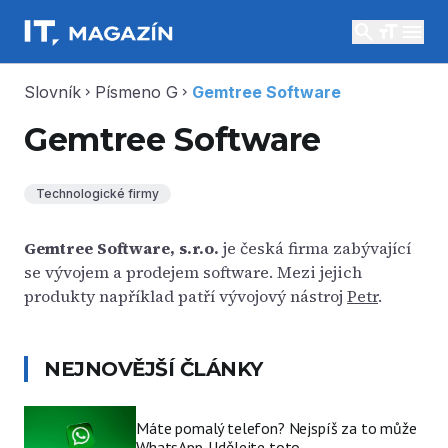
search
menu
Slovník
Písmeno G
Gemtree Software
chevron_right
chevron_right
Gemtree Software
Technologické firmy
Gemtree Software, s.r.o.
je česká firma zabývající
se vývojem a prodejem software. Mezi jejich
produkty například patří vývojový nástroj
Petr
.
NEJNOVĚJŠÍ ČLÁNKY
Máte pomalý telefon? Nejspíš za to může
WhatsApp. Udělejte toto