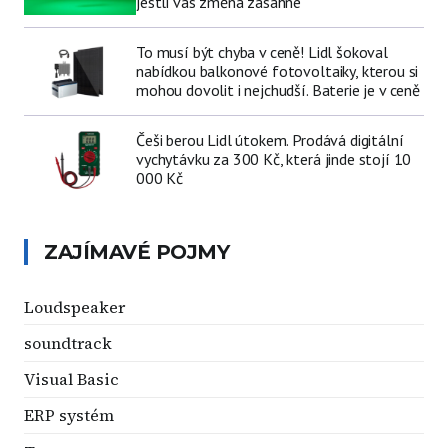
jestli vás změna zasáhne
To musí být chyba v ceně! Lidl šokoval
nabídkou balkonové fotovoltaiky, kterou si
mohou dovolit i nejchudší. Baterie je v ceně
Češi berou Lidl útokem. Prodává digitální
vychytávku za 300 Kč, která jinde stojí 10
000 Kč
ZAJÍMAVÉ POJMY
Loudspeaker
soundtrack
Visual Basic
ERP systém