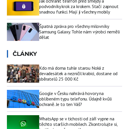
Jak ochránit telefon před šmejdy a
podvodníky krok za krokem. Stačí zapnout
snadnou funkci. Mají ji všechny mobily
Špatná zpráva pro všechny milovníky
Samsung Galaxy. Tohle nám výrobci neměli
dělat
ČLÁNKY
Kdo má doma tuhle starou Nokii z
devadesátek a nezničil krabici, dostane od
sběratelů 25 000 Kč
Google v Česku nahrává hovory na
oblíbeném typu telefonu. Údajně kvůli
ochraně. Je to ten Váš?
WhatsApp se v tichosti od září vypne na
těchto starších mobilech. Zkontrolujte si,