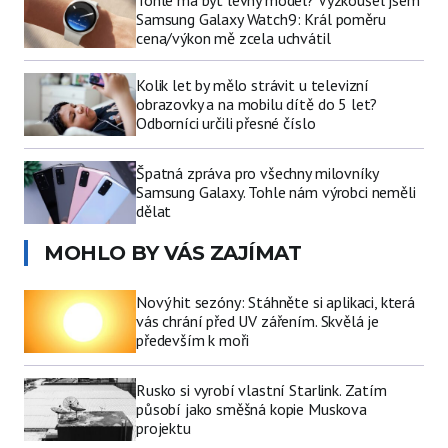
Tohle má být levný model? Vyzkoušel jsem
Samsung Galaxy Watch9: Král poměru
cena/výkon mě zcela uchvátil
Kolik let by mělo strávit u televizní
obrazovky a na mobilu dítě do 5 let?
Odborníci určili přesné číslo
Špatná zpráva pro všechny milovníky
Samsung Galaxy. Tohle nám výrobci neměli
dělat
MOHLO BY VÁS ZAJÍMAT
Nový hit sezóny: Stáhněte si aplikaci, která
vás chrání před UV zářením. Skvělá je
především k moři
Rusko si vyrobí vlastní Starlink. Zatím
působí jako směšná kopie Muskova
projektu