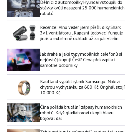
Dělníci z automobilky Hyundai vstoupili do
stávky kvůli nasazení 25 000 humanoidních
robotů
Recenze: Vlnu veder jsem přežil díky Shark
3v1 ventilátoru. „Kapesní ledovec“ funguje
jinak a extrémně ochladí už za pár vteřin
Jak drahé a jaké typy mobilních telefonů si
nejčastěji kupují Češi? Cena překvapila i
samotné odborníky
Kaufland vypálil rybník Samsungu: Nabízí
chytrou vychytávku za 600 Kč. Originál stojí
10 000 Kč
Čína pořádá brutální zápasy humanoidních
robotů. Když gladiátorovi ukopli hlavu,
bojoval dál