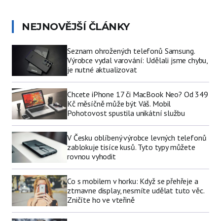
NEJNOVĚJŠÍ ČLÁNKY
Seznam ohrožených telefonů Samsung.
Výrobce vydal varování: Udělali jsme chybu,
je nutné aktualizovat
Chcete iPhone 17 či MacBook Neo? Od 349
Kč měsíčně může být Váš. Mobil
Pohotovost spustila unikátní službu
V Česku oblíbený výrobce levných telefonů
zablokuje tisíce kusů. Tyto typy můžete
rovnou vyhodit
Co s mobilem v horku: Když se přehřeje a
ztmavne display, nesmíte udělat tuto věc.
Zničíte ho ve vteřině