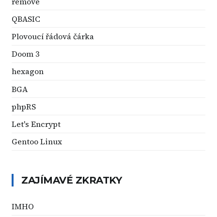
remove
QBASIC
Plovoucí řádová čárka
Doom 3
hexagon
BGA
phpRS
Let's Encrypt
Gentoo Linux
ZAJÍMAVÉ ZKRATKY
IMHO