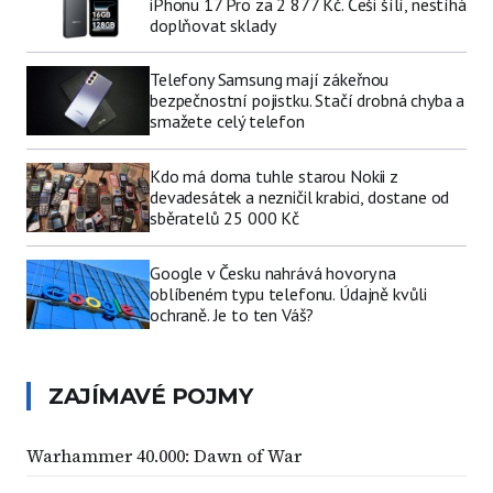
iPhonu 17 Pro za 2 877 Kč. Češi šílí, nestíhá
doplňovat sklady
Telefony Samsung mají zákeřnou
bezpečnostní pojistku. Stačí drobná chyba a
smažete celý telefon
Kdo má doma tuhle starou Nokii z
devadesátek a nezničil krabici, dostane od
sběratelů 25 000 Kč
Google v Česku nahrává hovory na
oblíbeném typu telefonu. Údajně kvůli
ochraně. Je to ten Váš?
ZAJÍMAVÉ POJMY
Warhammer 40.000: Dawn of War