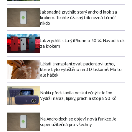
Jak snadné zrychlit starý android krok za
krokem. Tenhle úžasný trik nezná téměř
nikdo
Jak zrychlit starý iPhone o 30 %. Návod krok
za krokem
Lékaři transplantovali pacientovi ucho,
které bylo vytištěno na 3D tiskárně. Má to
ale háček
Nokia představila neskutečný telefon.
Vydrží náraz, lijáky, prach a stojí 850 Kč
Na Androidech se objeví nová funkce. Je
super užitečná pro všechny