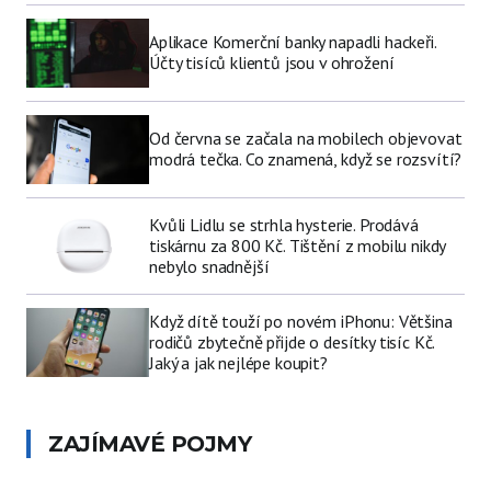
Aplikace Komerční banky napadli hackeři.
Účty tisíců klientů jsou v ohrožení
Od června se začala na mobilech objevovat
modrá tečka. Co znamená, když se rozsvítí?
Kvůli Lidlu se strhla hysterie. Prodává
tiskárnu za 800 Kč. Tištění z mobilu nikdy
nebylo snadnější
Když dítě touží po novém iPhonu: Většina
rodičů zbytečně přijde o desítky tisíc Kč.
Jaký a jak nejlépe koupit?
ZAJÍMAVÉ POJMY