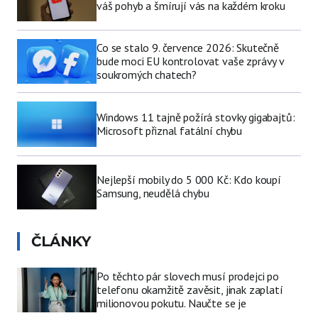
váš pohyb a šmírují vás na každém kroku
Co se stalo 9. července 2026: Skutečně
bude moci EU kontrolovat vaše zprávy v
soukromých chatech?
Windows 11 tajně požírá stovky gigabajtů:
Microsoft přiznal fatální chybu
Nejlepší mobily do 5 000 Kč: Kdo koupí
Samsung, neudělá chybu
ČLÁNKY
Po těchto pár slovech musí prodejci po
telefonu okamžitě zavěsit, jinak zaplatí
milionovou pokutu. Naučte se je