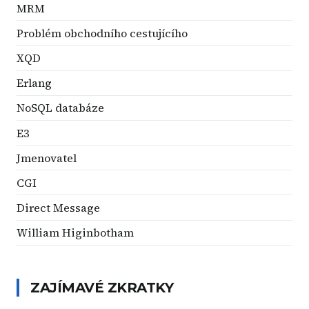
MRM
Problém obchodního cestujícího
XQD
Erlang
NoSQL databáze
E3
Jmenovatel
CGI
Direct Message
William Higinbotham
ZAJÍMAVÉ ZKRATKY