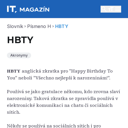
search
menu
Slovník
Písmeno H
HBTY
chevron_right
chevron_right
HBTY
Akronymy
HBTY
anglická zkratka pro "Happy Birthday To
You" neboli "Všechno nejlepší k narozeninám!".
Používá se jako gratulace někomu, kdo zrovna slaví
narozeniny. Taková zkratka se zpravidla používá v
elektronické komunikaci na chatu či sociálních
sítích.
Někdy se používá na sociálních sítích i pro