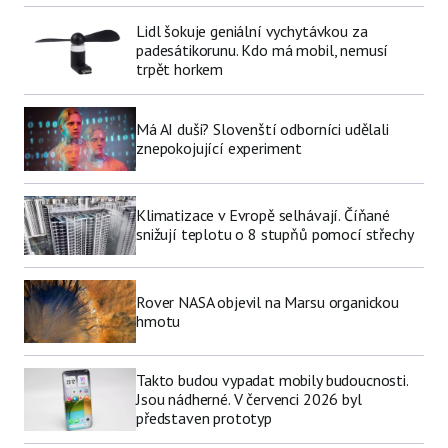
Lidl šokuje geniální vychytávkou za
padesátikorunu. Kdo má mobil, nemusí
trpět horkem
Má AI duši? Slovenští odborníci udělali
znepokojující experiment
Klimatizace v Evropě selhávají. Číňané
snižují teplotu o 8 stupňů pomocí střechy
Rover NASA objevil na Marsu organickou
hmotu
Takto budou vypadat mobily budoucnosti.
Jsou nádherné. V červenci 2026 byl
představen prototyp