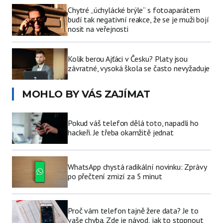
Chytré „úchylácké brýle“ s fotoaparátem
budí tak negativní reakce, že se je muži bojí
nosit na veřejnosti
Kolik berou Ajťáci v Česku? Platy jsou
závratné, vysoká škola se často nevyžaduje
MOHLO BY VÁS ZAJÍMAT
Pokud váš telefon dělá toto, napadli ho
hackeři. Je třeba okamžitě jednat
WhatsApp chystá radikální novinku: Zprávy
po přečtení zmizí za 5 minut
Proč vám telefon tajně žere data? Je to
vaše chyba. Zde je návod, jak to stopnout