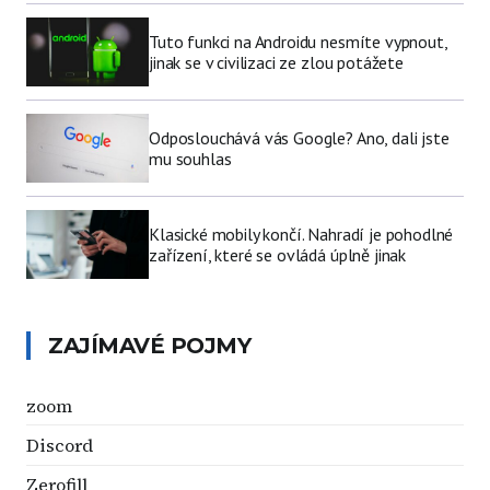
Tuto funkci na Androidu nesmíte vypnout,
jinak se v civilizaci ze zlou potážete
Odposlouchává vás Google? Ano, dali jste
mu souhlas
Klasické mobily končí. Nahradí je pohodlné
zařízení, které se ovládá úplně jinak
ZAJÍMAVÉ POJMY
zoom
Discord
Zerofill