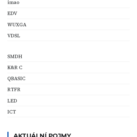
imao
EDV
WUXGA
VDSL
SMDH
K&R C
QBASIC
RTFR
LED
ICT
AKTUÁLNÍ POJMY