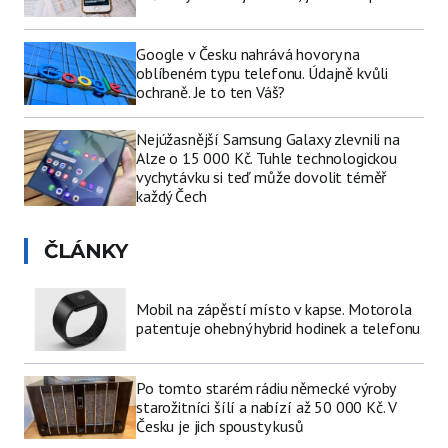
Google v Česku nahrává hovory na
oblíbeném typu telefonu. Údajně kvůli
ochraně. Je to ten Váš?
Nejúžasnější Samsung Galaxy zlevnili na
Alze o 15 000 Kč. Tuhle technologickou
vychytávku si teď může dovolit téměř
každý Čech
ČLÁNKY
Mobil na zápěstí místo v kapse. Motorola
patentuje ohebný hybrid hodinek a telefonu
Po tomto starém rádiu německé výroby
starožitníci šílí a nabízí až 50 000 Kč. V
Česku je jich spousty kusů