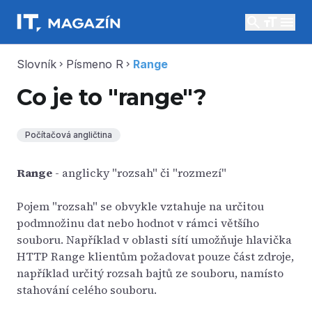
search
menu
Slovník
Písmeno R
Range
chevron_right
chevron_right
Co je to "range"?
Počítačová angličtina
Range
- anglicky "rozsah" či "rozmezí"
Pojem "rozsah" se obvykle vztahuje na určitou
podmnožinu dat nebo hodnot v rámci většího
souboru. Například v oblasti sítí umožňuje hlavička
HTTP Range klientům požadovat pouze část zdroje,
například určitý rozsah bajtů ze souboru, namísto
stahování celého souboru.