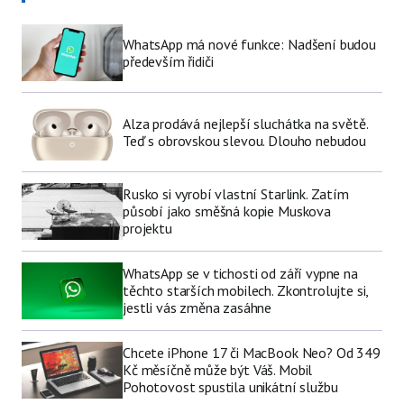
WhatsApp má nové funkce: Nadšení budou
především řidiči
Alza prodává nejlepší sluchátka na světě.
Teď s obrovskou slevou. Dlouho nebudou
Rusko si vyrobí vlastní Starlink. Zatím
působí jako směšná kopie Muskova
projektu
WhatsApp se v tichosti od září vypne na
těchto starších mobilech. Zkontrolujte si,
jestli vás změna zasáhne
Chcete iPhone 17 či MacBook Neo? Od 349
Kč měsíčně může být Váš. Mobil
Pohotovost spustila unikátní službu