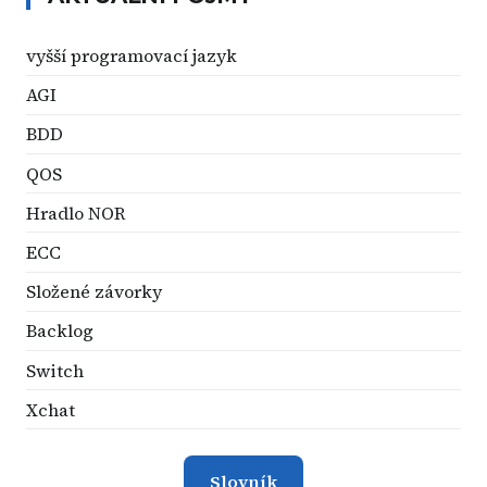
vyšší programovací jazyk
AGI
BDD
QOS
Hradlo NOR
ECC
Složené závorky
Backlog
Switch
Xchat
Slovník