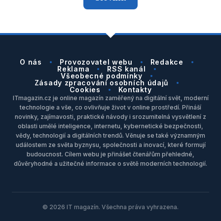
O nás
Provozovatel webu
Redakce
Reklama
RSS kanál
Všeobecné podmínky
Zásady zpracování osobních údajů
Cookies
Kontakty
ITmagazin.cz je online magazín zaměřený na digitální svět, moderní
technologie a vše, co ovlivňuje život v online prostředí. Přináší
novinky, zajímavosti, praktické návody i srozumitelná vysvětlení z
oblasti umělé inteligence, internetu, kybernetické bezpečnosti,
vědy, technologií a digitálních trendů. Věnuje se také významným
událostem ze světa byznysu, společnosti a inovací, které formují
budoucnost. Cílem webu je přinášet čtenářům přehledné,
důvěryhodné a užitečné informace o světě moderních technologií.
© 2026 IT magazín. Všechna práva vyhrazena.