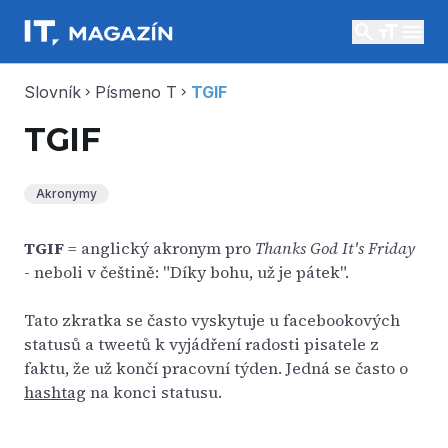
search
menu
Slovník
Písmeno T
TGIF
chevron_right
chevron_right
TGIF
Akronymy
TGIF
= anglický akronym pro
Thanks God It's Friday
- neboli v češtině: "Díky bohu, už je pátek".
Tato zkratka se často vyskytuje u facebookových
statusů a tweetů k vyjádření radosti pisatele z
faktu, že už končí pracovní týden. Jedná se často o
hashtag
na konci statusu.