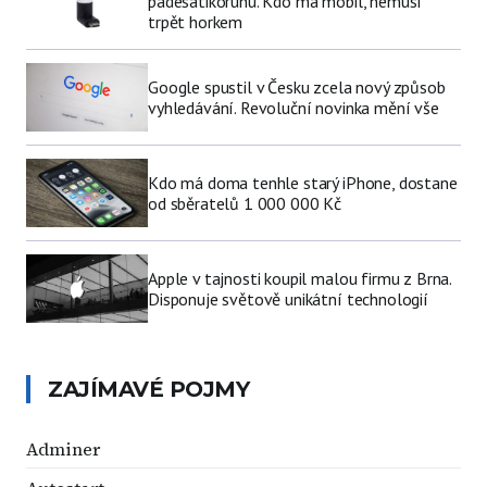
padesátikorunu. Kdo má mobil, nemusí
trpět horkem
Google spustil v Česku zcela nový způsob
vyhledávání. Revoluční novinka mění vše
Kdo má doma tenhle starý iPhone, dostane
od sběratelů 1 000 000 Kč
Apple v tajnosti koupil malou firmu z Brna.
Disponuje světově unikátní technologií
ZAJÍMAVÉ POJMY
Adminer