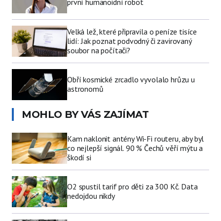
první humanoidní robot
Velká lež, které připravila o peníze tisíce
lidí: Jak poznat podvodný či zavirovaný
soubor na počítači?
Obří kosmické zrcadlo vyvolalo hrůzu u
astronomů
MOHLO BY VÁS ZAJÍMAT
Kam naklonit antény Wi-Fi routeru, aby byl
co nejlepší signál. 90 % Čechů věří mýtu a
škodí si
O2 spustil tarif pro děti za 300 Kč. Data
nedojdou nikdy