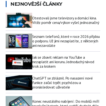
NEJNOVĚJŠÍ ČLÁNKY
Otestovali jsme televizory a domácí kina.
Vítěz poměr cena/výkon vyšel jednoznačný
Seznam telefonů, které v roce 2026 přijdou
o podporu. Už jimi nezaplatíte, z některých
ani nezavoláte
Jak se zbavit reklam na YouTube a
nezaplatit ani korunu. Jednoduchý návod
krok za krokem
ChatGPT se zbláznil. Po nasazení nové
funkce začal trpět psychózou a
pronásledovat uživatele
Konec neustálého nabíjení: Do mobilů míří
revoluční baterie, které vydrží dvakrát déle