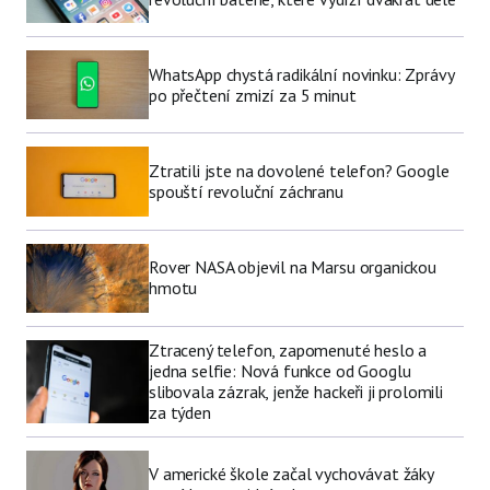
WhatsApp chystá radikální novinku: Zprávy
po přečtení zmizí za 5 minut
Ztratili jste na dovolené telefon? Google
spouští revoluční záchranu
Rover NASA objevil na Marsu organickou
hmotu
Ztracený telefon, zapomenuté heslo a
jedna selfie: Nová funkce od Googlu
slibovala zázrak, jenže hackeři ji prolomili
za týden
V americké škole začal vychovávat žáky