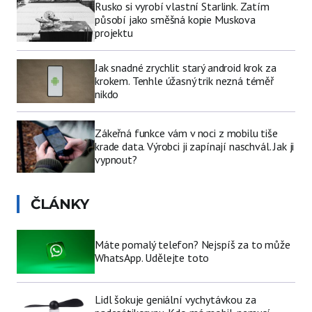
Rusko si vyrobí vlastní Starlink. Zatím
působí jako směšná kopie Muskova
projektu
Jak snadné zrychlit starý android krok za
krokem. Tenhle úžasný trik nezná téměř
nikdo
Zákeřná funkce vám v noci z mobilu tiše
krade data. Výrobci ji zapínají naschvál. Jak ji
vypnout?
ČLÁNKY
Máte pomalý telefon? Nejspíš za to může
WhatsApp. Udělejte toto
Lidl šokuje geniální vychytávkou za