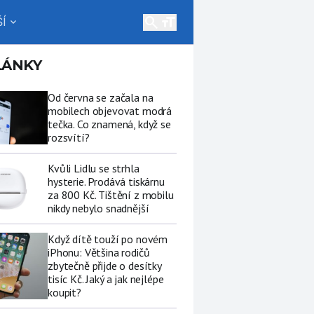
search
Í
expand_more
LÁNKY
Od června se začala na
mobilech objevovat modrá
tečka. Co znamená, když se
rozsvítí?
Kvůli Lidlu se strhla
hysterie. Prodává tiskárnu
za 800 Kč. Tištění z mobilu
nikdy nebylo snadnější
Když dítě touží po novém
iPhonu: Většina rodičů
zbytečně přijde o desítky
tisíc Kč. Jaký a jak nejlépe
koupit?