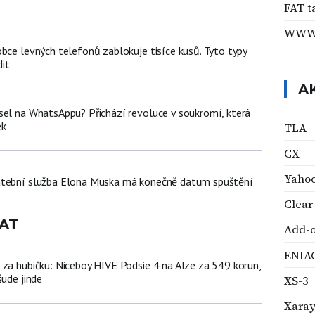
ů
FAT t
WW
bce levných telefonů zablokuje tisíce kusů. Tyto typy
it
A
sel na WhatsAppu? Přichází revoluce v soukromí, která
ek
TLA
CX
Yahoo
atební služba Elona Muska má konečně datum spuštění
Clear
AT
Add-
ENIA
 za hubičku: Niceboy HIVE Podsie 4 na Alze za 549 korun,
šude jinde
XS-3
Xara