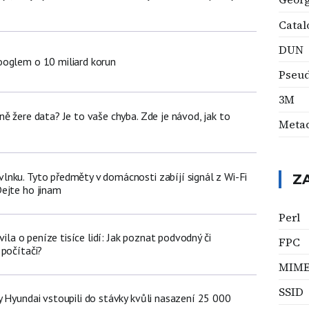
Catal
DUN
oglem o 10 miliard korun
Pseud
3M
ě žere data? Je to vaše chyba. Zde je návod, jak to
Meta
nku. Tyto předměty v domácnosti zabíjí signál z Wi-Fi
Z
ejte ho jinam
Perl
avila o peníze tisíce lidí: Jak poznat podvodný či
FPC
 počítači?
MIM
SSID
y Hyundai vstoupili do stávky kvůli nasazení 25 000