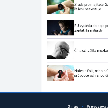
Zrada pro majitele G
řešení neexistuje
EU vytáhla do boje p
zaplatíte miliardy
Čína schválila mozko
Nalepit fólii, nebo n
průvodce ochranou di
O nás
Provozovat