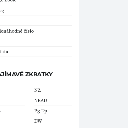
og
onáhodné číslo
data
AJÍMAVÉ ZKRATKY
NZ
NBAD
E
Pg Up
DW