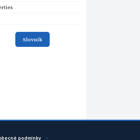
erties
Slovník
obecné podmínky