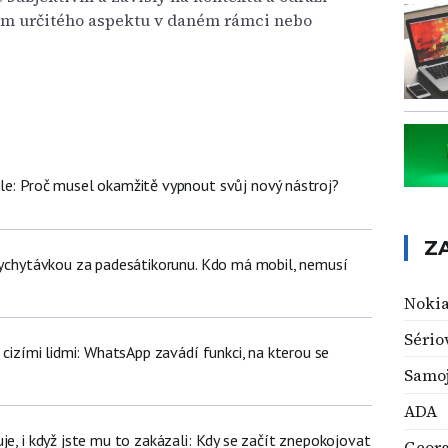
am určitého aspektu v daném rámci nebo
le: Proč musel okamžitě vypnout svůj nový nástroj?
Z
 vychytávkou za padesátikorunu. Kdo má mobil, nemusí
Noki
Sério
d cizími lidmi: WhatsApp zavádí funkci, na kterou se
Samo
ADA
je, i když jste mu to zakázali: Kdy se začít znepokojovat
Georg