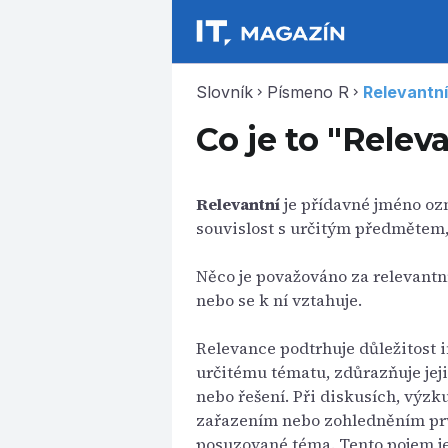
Slovník
Písmeno R
Relevantní
chevron_right
chevron_right
Co je to "Relev
Relevantní
je přídavné jméno oz
souvislost s určitým předmětem,
Něco je považováno za relevantní
nebo se k ní vztahuje.
Relevance podtrhuje důležitost 
určitému tématu, zdůrazňuje jej
nebo řešení. Při diskusích, výz
zařazením nebo zohledněním prv
posuzované téma. Tento pojem je 