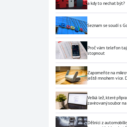
a kdy to nechat být?
Seznam se soudí s Go
Proč vám telefon tajn
stopnout
Zapomeňte na mikrovl
ještě mnohem více. D
Velká lež, které připr
zavirovaný soubor na
Dělníci z automobilk