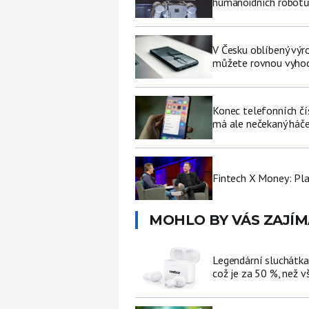
humanoidních robot
V Česku oblíbený výro
můžete rovnou vyhod
Konec telefonních čí
má ale nečekaný háč
Fintech X Money: Pl
MOHLO BY VÁS ZAJÍM
Legendární sluchátka
což je za 50 %, než v