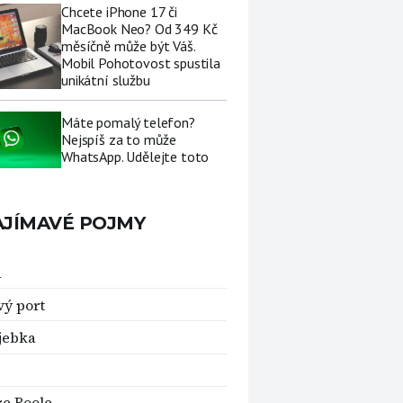
Chcete iPhone 17 či
MacBook Neo? Od 349 Kč
měsíčně může být Váš.
Mobil Pohotovost spustila
unikátní službu
Máte pomalý telefon?
Nejspíš za to může
WhatsApp. Udělejte toto
AJÍMAVÉ POJMY
a
vý port
jebka
e Boole