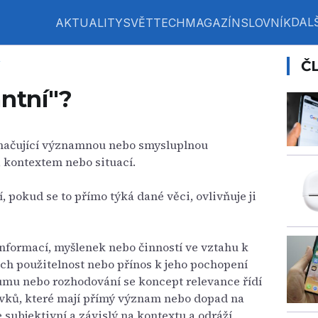
DALŠ
AKTUALITY
SVĚT
TECH
MAGAZÍN
SLOVNÍK
Č
antní"?
načující významnou nebo smysluplnou
 kontextem nebo situací.
, pokud se to přímo týká dané věci, ovlivňuje ji
informací, myšlenek nebo činností ve vztahu k
ich použitelnost nebo přínos k jeho pochopení
kumu nebo rozhodování se koncept relevance řídí
ků, které mají přímý význam nebo dopad na
subjektivní a závislý na kontextu a odráží