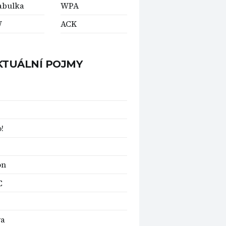
abulka
WPA
W
ACK
KTUÁLNÍ POJMY
!
on
C
ya