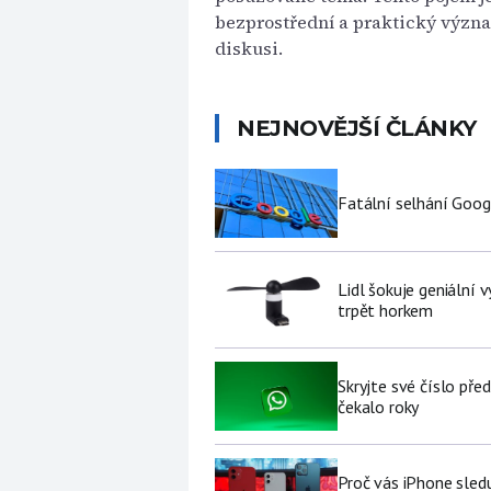
bezprostřední a praktický význ
diskusi.
NEJNOVĚJŠÍ ČLÁNKY
Fatální selhání Goog
Lidl šokuje geniální
trpět horkem
Skryjte své číslo pře
čekalo roky
Proč vás iPhone sledu