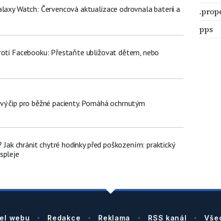
alaxy Watch: Červencová aktualizace odrovnala baterii a
.prop
pps
roti Facebooku: Přestaňte ubližovat dětem, nebo
vý čip pro běžné pacienty. Pomáhá ochrnutým
e? Jak chránit chytré hodinky před poškozením: praktický
spleje
el webu
Redakce
Reklama
RSS kanál
Vše