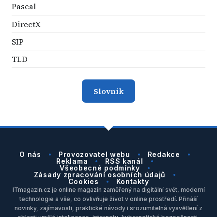
Pascal
DirectX
SIP
TLD
Slovník
O nás
Provozovatel webu
Redakce
Reklama
RSS kanál
Všeobecné podmínky
Zásady zpracování osobních údajů
Cookies
Kontakty
ITmagazin.cz je online magazín zaměřený na digitální svět, moderní
technologie a vše, co ovlivňuje život v online prostředí. Přináší
novinky, zajímavosti, praktické návody i srozumitelná vysvětlení z