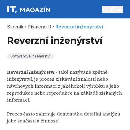
search
menu
Slovník
Písmeno R
Reverzní inženýrství
chevron_right
chevron_right
Reverzní inženýrství
Softwarové inženýrství
Reverzní inženýrství
- také nazývané zpětné
inženýrství, je proces získávání znalostí nebo
návrhových informací z jakéhokoli výrobku a jeho
reprodukce nebo reprodukce na základě získaných
informací.
Proces často zahrnuje demontáž a detailní analýzu
jeho součástí a činností.