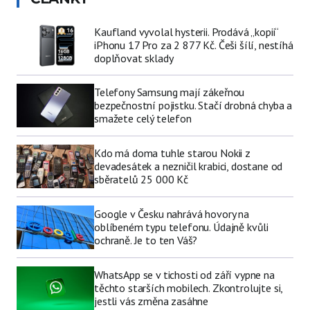
Kaufland vyvolal hysterii. Prodává „kopii“
iPhonu 17 Pro za 2 877 Kč. Češi šílí, nestíhá
doplňovat sklady
Telefony Samsung mají zákeřnou
bezpečnostní pojistku. Stačí drobná chyba a
smažete celý telefon
Kdo má doma tuhle starou Nokii z
devadesátek a nezničil krabici, dostane od
sběratelů 25 000 Kč
Google v Česku nahrává hovory na
oblíbeném typu telefonu. Údajně kvůli
ochraně. Je to ten Váš?
WhatsApp se v tichosti od září vypne na
těchto starších mobilech. Zkontrolujte si,
jestli vás změna zasáhne