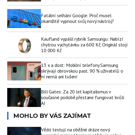
Fatální selhání Google: Proč musel
okamžitě vypnout svůj nový nástroj?
Kaufland vypálil rybník Samsungu: Nabízí
chytrou vychytávku za 600 Kč. Originál stojí
10 000 Kč
13 x a dost: Mobilní telefony Samsung
skrývají obrovskou past. 90 % uživatelů o
ní nemá ani tušení
Bill Gates: Za 20 let kapitalismus v
současné podobě přestane fungovat kvůli
AI
MOHLO BY VÁS ZAJÍMAT
Vědci testují na oběžné dráze nový