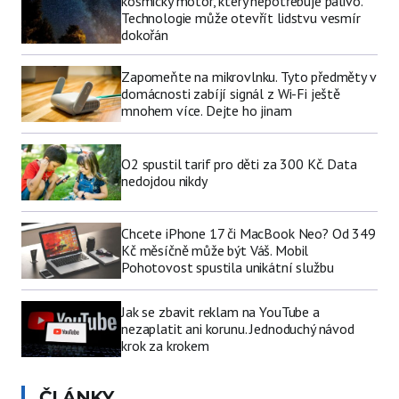
kosmický motor, který nepotřebuje palivo.
Technologie může otevřít lidstvu vesmír
dokořán
Zapomeňte na mikrovlnku. Tyto předměty v
domácnosti zabíjí signál z Wi-Fi ještě
mnohem více. Dejte ho jinam
O2 spustil tarif pro děti za 300 Kč. Data
nedojdou nikdy
Chcete iPhone 17 či MacBook Neo? Od 349
Kč měsíčně může být Váš. Mobil
Pohotovost spustila unikátní službu
Jak se zbavit reklam na YouTube a
nezaplatit ani korunu. Jednoduchý návod
krok za krokem
ČLÁNKY