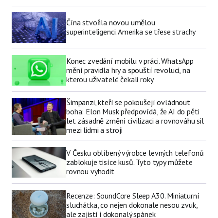
Čína stvořila novou umělou
superinteligenci. Amerika se třese strachy
Konec zvedání mobilu v práci. WhatsApp
mění pravidla hry a spouští revoluci, na
kterou uživatelé čekali roky
Šimpanzi, kteří se pokoušejí ovládnout
boha: Elon Musk předpovídá, že AI do pěti
let zásadně změní civilizaci a rovnováhu sil
mezi lidmi a stroji
V Česku oblíbený výrobce levných telefonů
zablokuje tisíce kusů. Tyto typy můžete
rovnou vyhodit
Recenze: SoundCore Sleep A30. Miniaturní
sluchátka, co nejen dokonale nesou zvuk,
ale zajistí i dokonalý spánek