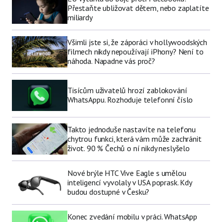
Přestaňte ubližovat dětem, nebo zaplatíte
miliardy
Všimli jste si, že záporáci v hollywoodských
filmech nikdy nepoužívají iPhony? Není to
náhoda. Napadne vás proč?
Tisícům uživatelů hrozí zablokování
WhatsAppu. Rozhoduje telefonní číslo
Takto jednoduše nastavíte na telefonu
chytrou funkci, která vám může zachránit
život. 90 % Čechů o ní nikdy neslyšelo
Nové brýle HTC Vive Eagle s umělou
inteligencí vyvolaly v USA poprask. Kdy
budou dostupné v Česku?
Konec zvedání mobilu v práci. WhatsApp