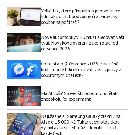
Velká lež, které připravila o peníze tisíce
lidí: Jak poznat podvodný či zavirovaný
soubor na počítači?
Nové automobily v EU musí sledovat vaši
tvář. Nový kontroverzní zákon platí od
července 2026
Co se stalo 9. července 2026: Skutečně
bude moci EU kontrolovat vaše zprávy v
soukromých chatech?
Má AI duši? Slovenští odborníci udělali
znepokojující experiment
Nejúžasnější Samsung Galaxy zlevnili na
Alze o 15 000 Kč. Tuhle technologickou
vychytávku si teď může dovolit téměř
každý Čech