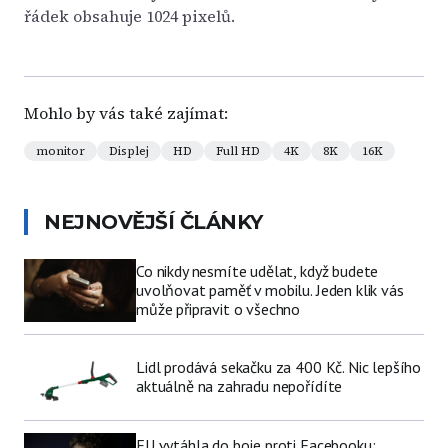
řádek obsahuje 1024 pixelů.
Mohlo by vás také zajímat:
monitor
Displej
HD
Full HD
4K
8K
16K
NEJNOVĚJŠÍ ČLÁNKY
Co nikdy nesmíte udělat, když budete
uvolňovat paměť v mobilu. Jeden klik vás
může připravit o všechno
Lidl prodává sekačku za 400 Kč. Nic lepšího
aktuálně na zahradu nepořídíte
EU vytáhla do boje proti Facebooku: