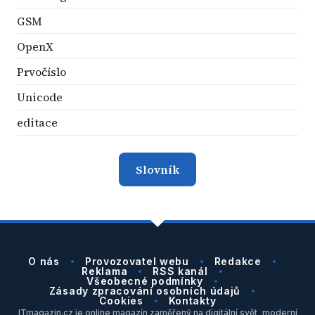
GSM
OpenX
Prvočíslo
Unicode
editace
Slovník
O nás
Provozovatel webu
Redakce
Reklama
RSS kanál
Všeobecné podmínky
Zásady zpracování osobních údajů
Cookies
Kontakty
ITmagazin.cz je online magazín zaměřený na digitální svět, moderní