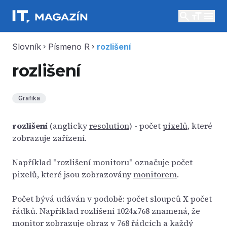
search
menu
Slovník
Písmeno R
rozlišení
chevron_right
chevron_right
rozlišení
Grafika
rozlišení
(anglicky
resolution
) - počet
pixelů
, které
zobrazuje zařízení.
Například "rozlišení monitoru" označuje počet
pixelů, které jsou zobrazovány
monitorem
.
Počet bývá udáván v podobě: počet sloupců X počet
řádků. Například rozlišení 1024x768 znamená, že
monitor zobrazuje obraz v 768 řádcích a každý