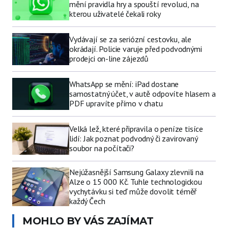
mění pravidla hry a spouští revoluci, na
kterou uživatelé čekali roky
Vydávají se za seriózní cestovku, ale
okrádají. Policie varuje před podvodnými
prodejci on-line zájezdů
WhatsApp se mění: iPad dostane
samostatný účet, v autě odpovíte hlasem a
PDF upravíte přímo v chatu
Velká lež, které připravila o peníze tisíce
lidí: Jak poznat podvodný či zavirovaný
soubor na počítači?
Nejúžasnější Samsung Galaxy zlevnili na
Alze o 15 000 Kč. Tuhle technologickou
vychytávku si teď může dovolit téměř
každý Čech
MOHLO BY VÁS ZAJÍMAT