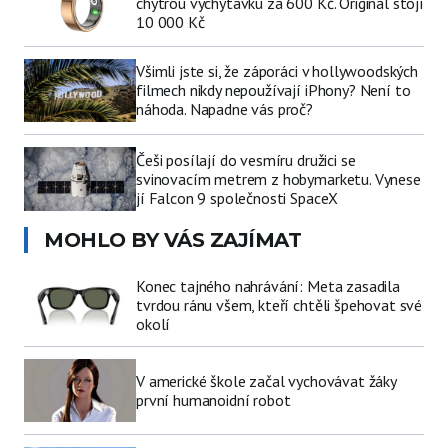
chytrou vychytávku za 600 Kč. Originál stojí
10 000 Kč
Všimli jste si, že záporáci v hollywoodských
filmech nikdy nepoužívají iPhony? Není to
náhoda. Napadne vás proč?
Češi posílají do vesmíru družici se
svinovacím metrem z hobymarketu. Vynese
jí Falcon 9 společnosti SpaceX
MOHLO BY VÁS ZAJÍMAT
Konec tajného nahrávání: Meta zasadila
tvrdou ránu všem, kteří chtěli špehovat své
okolí
V americké škole začal vychovávat žáky
první humanoidní robot