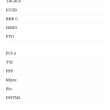
TACACS
ICCID
K&R C
IMHO
PTO
PCI-e
TTJ
PPP
kByte
Etc.
DHTML