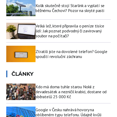
Kolik skutečně stojí Starlink a vyplatí se
běžnému Čechovi? Pozor na skryté pasti
Velká lež, které připravila o peníze tisíce
lidí: Jak poznat podvodný či zavirovaný
soubor na počítači?
Ztratili jste na dovolené telefon? Google
spouští revoluční záchranu
ČLÁNKY
Kdo má doma tuhle starou Nokii z
devadesátek a nezničil krabici, dostane od
sběratelů 25 000 Kč
Google v Česku nahrává hovory na
oblíbeném typu telefonu. Údajně kvůli