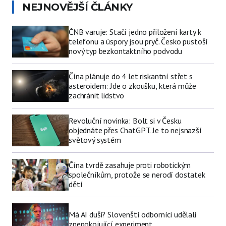
NEJNOVĚJŠÍ ČLÁNKY
ČNB varuje: Stačí jedno přiložení karty k
telefonu a úspory jsou pryč. Česko pustoší
nový typ bezkontaktního podvodu
Čína plánuje do 4 let riskantní střet s
asteroidem: Jde o zkoušku, která může
zachránit lidstvo
Revoluční novinka: Bolt si v Česku
objednáte přes ChatGPT. Je to nejsnazší
světový systém
Čína tvrdě zasahuje proti robotickým
společníkům, protože se nerodí dostatek
dětí
Má AI duši? Slovenští odborníci udělali
znepokojující experiment