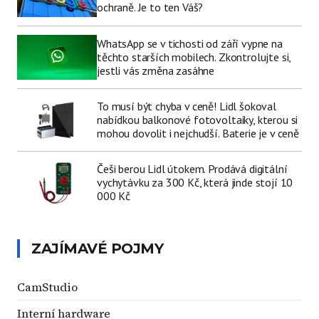
ochraně. Je to ten Váš?
WhatsApp se v tichosti od září vypne na
těchto starších mobilech. Zkontrolujte si,
jestli vás změna zasáhne
To musí být chyba v ceně! Lidl šokoval
nabídkou balkonové fotovoltaiky, kterou si
mohou dovolit i nejchudší. Baterie je v ceně
Češi berou Lidl útokem. Prodává digitální
vychytávku za 300 Kč, která jinde stojí 10
000 Kč
ZAJÍMAVÉ POJMY
CamStudio
Interní hardware