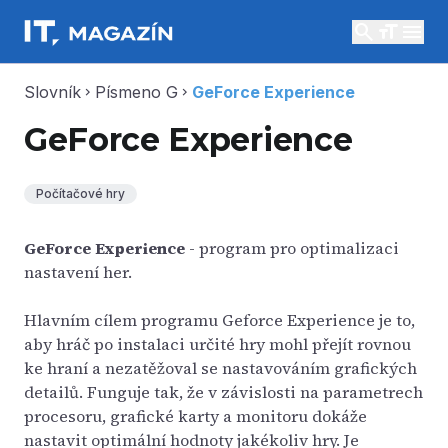
search
menu
Slovník
Písmeno G
GeForce Experience
chevron_right
chevron_right
GeForce Experience
Počítačové hry
GeForce Experience
- program pro optimalizaci
nastavení her.
Hlavním cílem programu Geforce Experience je to,
aby hráč po instalaci určité hry mohl přejít rovnou
ke hraní a nezatěžoval se nastavováním grafických
detailů. Funguje tak, že v závislosti na parametrech
procesoru, grafické karty a monitoru dokáže
nastavit optimální hodnoty jakékoliv hry. Je