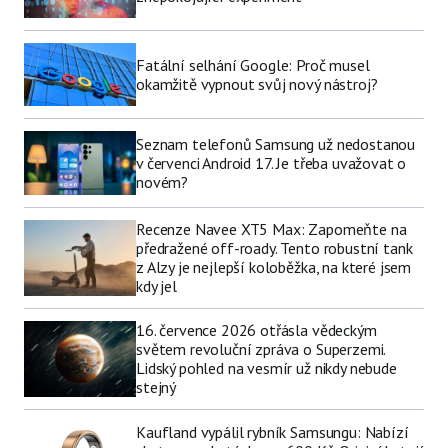
Fatální selhání Google: Proč musel
okamžitě vypnout svůj nový nástroj?
Seznam telefonů Samsung už nedostanou
v červenci Android 17. Je třeba uvažovat o
novém?
Recenze Navee XT5 Max: Zapomeňte na
předražené off-roady. Tento robustní tank
z Alzy je nejlepší koloběžka, na které jsem
kdy jel
16. července 2026 otřásla vědeckým
světem revoluční zpráva o Superzemi.
Lidský pohled na vesmír už nikdy nebude
stejný
Kaufland vypálil rybník Samsungu: Nabízí