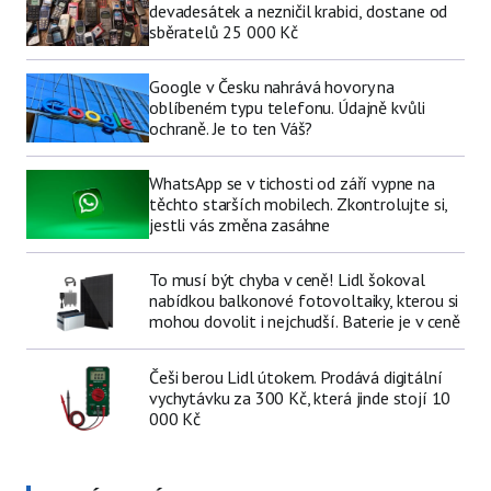
devadesátek a nezničil krabici, dostane od
sběratelů 25 000 Kč
Google v Česku nahrává hovory na
oblíbeném typu telefonu. Údajně kvůli
ochraně. Je to ten Váš?
WhatsApp se v tichosti od září vypne na
těchto starších mobilech. Zkontrolujte si,
jestli vás změna zasáhne
To musí být chyba v ceně! Lidl šokoval
nabídkou balkonové fotovoltaiky, kterou si
mohou dovolit i nejchudší. Baterie je v ceně
Češi berou Lidl útokem. Prodává digitální
vychytávku za 300 Kč, která jinde stojí 10
000 Kč