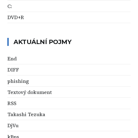
C:
DVD+R
AKTUÁLNÍ POJMY
End
DIFF
phishing
Textový dokument
RSS
Takashi Tezuka
DjVu
kBps