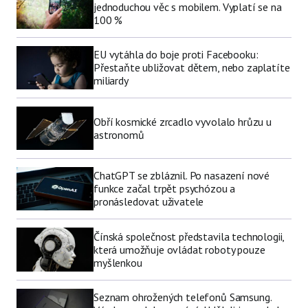
jednoduchou věc s mobilem. Vyplatí se na
100 %
EU vytáhla do boje proti Facebooku:
Přestaňte ubližovat dětem, nebo zaplatíte
miliardy
Obří kosmické zrcadlo vyvolalo hrůzu u
astronomů
ChatGPT se zbláznil. Po nasazení nové
funkce začal trpět psychózou a
pronásledovat uživatele
Čínská společnost představila technologii,
která umožňuje ovládat roboty pouze
myšlenkou
Seznam ohrožených telefonů Samsung.