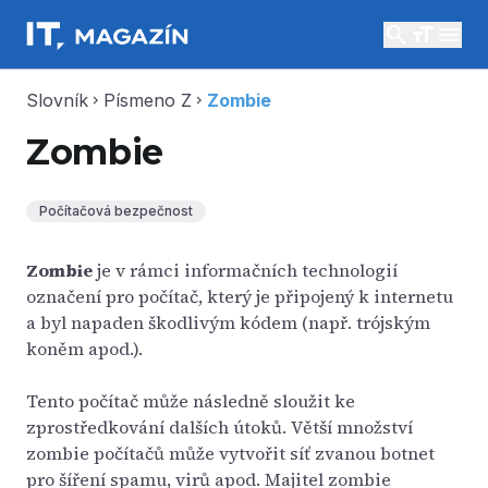
search
menu
Slovník
Písmeno Z
Zombie
chevron_right
chevron_right
Zombie
Počítačová bezpečnost
Zombie
je v rámci informačních technologií
označení pro počítač, který je připojený k internetu
a byl napaden škodlivým kódem (např. trójským
koněm apod.).
Tento počítač může následně sloužit ke
zprostředkování dalších útoků. Větší množství
zombie počítačů může vytvořit síť zvanou botnet
pro šíření spamu, virů apod. Majitel zombie