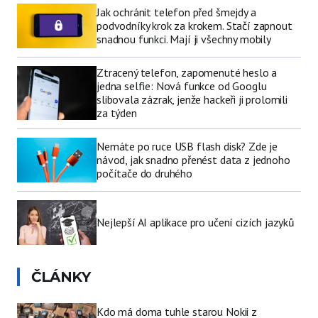
Jak ochránit telefon před šmejdy a
podvodníky krok za krokem. Stačí zapnout
snadnou funkci. Mají ji všechny mobily
Ztracený telefon, zapomenuté heslo a
jedna selfie: Nová funkce od Googlu
slibovala zázrak, jenže hackeři ji prolomili
za týden
Nemáte po ruce USB flash disk? Zde je
návod, jak snadno přenést data z jednoho
počítače do druhého
Nejlepší AI aplikace pro učení cizích jazyků
ČLÁNKY
Kdo má doma tuhle starou Nokii z