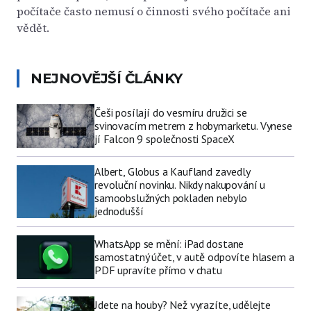
počítače často nemusí o činnosti svého počítače ani
vědět.
NEJNOVĚJŠÍ ČLÁNKY
Češi posílají do vesmíru družici se
svinovacím metrem z hobymarketu. Vynese
jí Falcon 9 společnosti SpaceX
Albert, Globus a Kaufland zavedly
revoluční novinku. Nikdy nakupování u
samoobslužných pokladen nebylo
jednodušší
WhatsApp se mění: iPad dostane
samostatný účet, v autě odpovíte hlasem a
PDF upravíte přímo v chatu
Jdete na houby? Než vyrazíte, udělejte