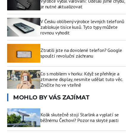
Výrobce vydal varování: Udělali jsme chybu,
je nutné aktualizovat
V Česku oblíbený výrobce levných telefonů
zablokuje tisíce kusů. Tyto typy můžete
rovnou vyhodit
Ztratili jste na dovolené telefon? Google
spouští revoluční záchranu
Co s mobilem v horku: Když se přehřeje a
ztmavne display, nesmíte udělat tuto věc.
Zničíte ho ve vteřině
MOHLO BY VÁS ZAJÍMAT
Kolik skutečně stojí Starlink a vyplatí se
běžnému Čechovi? Pozor na skryté pasti