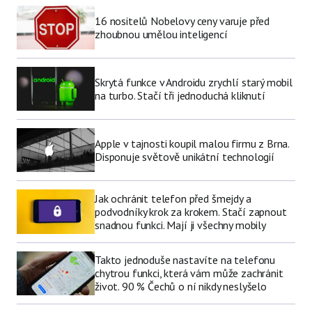
16 nositelů Nobelovy ceny varuje před
zhoubnou umělou inteligencí
Skrytá funkce v Androidu zrychlí starý mobil
na turbo. Stačí tři jednoduchá kliknutí
Apple v tajnosti koupil malou firmu z Brna.
Disponuje světově unikátní technologií
Jak ochránit telefon před šmejdy a
podvodníky krok za krokem. Stačí zapnout
snadnou funkci. Mají ji všechny mobily
Takto jednoduše nastavíte na telefonu
chytrou funkci, která vám může zachránit
život. 90 % Čechů o ní nikdy neslyšelo