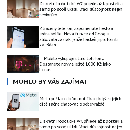
Diskrétní robotické WC přijede až k posteli a
samo po sobě uklidí. Vrací důstojnost nejen
seniorům
Ztracený telefon, zapomenuté heslo a
jedna selfie: Nová funkce od Googlu
slibovala zázrak, jenže hackeři ji prolomili
za týden
T-Mobile vykupuje staré telefony.
Dostanete nový a ještě 1000 Kč jako
bonus
MOHLO BY VÁS ZAJÍMAT
Meta pošla rodičům notifikaci, když si jejich
dítě začne chatovat o sebevraždě
Diskrétní robotické WC přijede až k posteli a
samo po sobě uklidí. Vrací důstojnost nejen