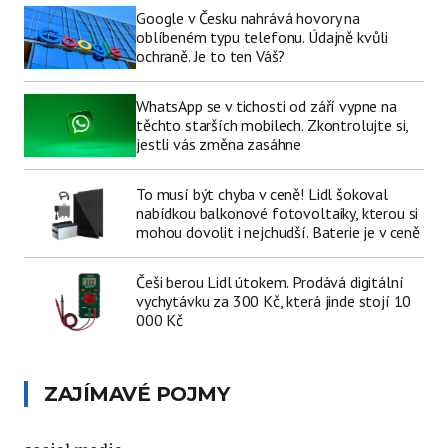
Google v Česku nahrává hovory na
oblíbeném typu telefonu. Údajně kvůli
ochraně. Je to ten Váš?
WhatsApp se v tichosti od září vypne na
těchto starších mobilech. Zkontrolujte si,
jestli vás změna zasáhne
To musí být chyba v ceně! Lidl šokoval
nabídkou balkonové fotovoltaiky, kterou si
mohou dovolit i nejchudší. Baterie je v ceně
Češi berou Lidl útokem. Prodává digitální
vychytávku za 300 Kč, která jinde stojí 10
000 Kč
ZAJÍMAVÉ POJMY