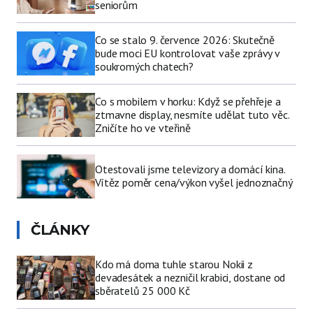
seniorům
Co se stalo 9. července 2026: Skutečně
bude moci EU kontrolovat vaše zprávy v
soukromých chatech?
Co s mobilem v horku: Když se přehřeje a
ztmavne display, nesmíte udělat tuto věc.
Zničíte ho ve vteřině
Otestovali jsme televizory a domácí kina.
Vítěz poměr cena/výkon vyšel jednoznačný
ČLÁNKY
Kdo má doma tuhle starou Nokii z
devadesátek a nezničil krabici, dostane od
sběratelů 25 000 Kč