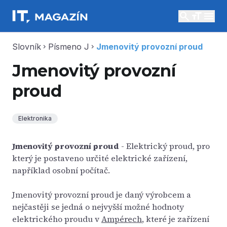
search
menu
Slovník
Písmeno J
Jmenovitý provozní proud
chevron_right
chevron_right
Jmenovitý provozní
proud
Elektronika
Jmenovitý provozní proud
- Elektrický proud, pro
který je postaveno určité elektrické zařízení,
například osobní počítač.
Jmenovitý provozní proud je daný výrobcem a
nejčastěji se jedná o nejvyšší možné hodnoty
elektrického proudu v
Ampérech
, které je zařízení