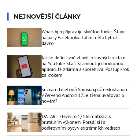
NEJNOVĚJŠÍ ČLÁNKY
WhatsApp připravuje skvělou funkci. Šlape
na paty Facebooku. Tohle mělo být už
dávno
Jak se definitivně zbavit otravných reklam
na YouTube. Stačí stáhnout jednoduchou
aplikaci. Je zdarma a spolehlivá. Postup krok
za krokem
Seznam telefonů Samsung už nedostanou
v červenci Android 17. Je třeba uvažovat o
novém?
DATART zlevnil o 1/3 klimatizaci s
brutálním výkonem. Poradí si i s
podkrovními byty v extrémních vedrech