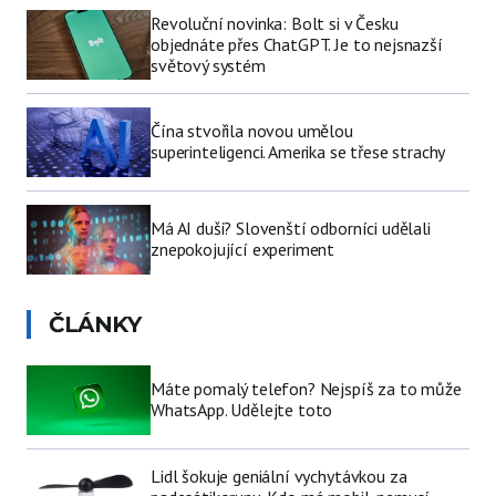
Revoluční novinka: Bolt si v Česku
objednáte přes ChatGPT. Je to nejsnazší
světový systém
Čína stvořila novou umělou
superinteligenci. Amerika se třese strachy
Má AI duši? Slovenští odborníci udělali
znepokojující experiment
ČLÁNKY
Máte pomalý telefon? Nejspíš za to může
WhatsApp. Udělejte toto
Lidl šokuje geniální vychytávkou za