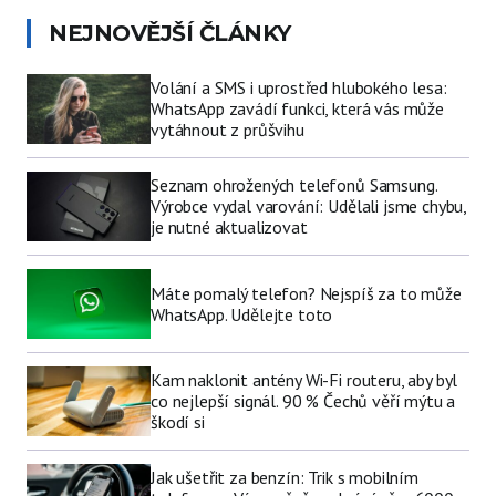
NEJNOVĚJŠÍ ČLÁNKY
Volání a SMS i uprostřed hlubokého lesa:
WhatsApp zavádí funkci, která vás může
vytáhnout z průšvihu
Seznam ohrožených telefonů Samsung.
Výrobce vydal varování: Udělali jsme chybu,
je nutné aktualizovat
Máte pomalý telefon? Nejspíš za to může
WhatsApp. Udělejte toto
Kam naklonit antény Wi-Fi routeru, aby byl
co nejlepší signál. 90 % Čechů věří mýtu a
škodí si
Jak ušetřit za benzín: Trik s mobilním