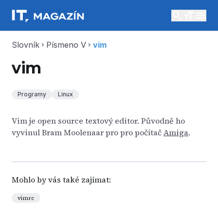
search
menu
Slovník
Písmeno V
vim
chevron_right
chevron_right
vim
Programy
Linux
Vim je open source textový editor. Původně ho
vyvinul Bram Moolenaar pro pro počítač
Amiga
.
Mohlo by vás také zajímat:
vimrc