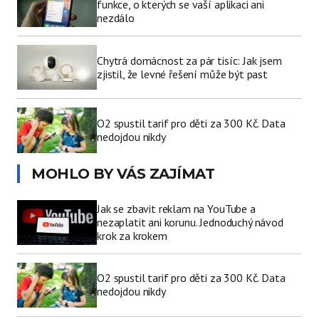
funkce, o kterých se vaší aplikaci ani
nezdálo
Chytrá domácnost za pár tisíc: Jak jsem
zjistil, že levné řešení může být past
O2 spustil tarif pro děti za 300 Kč. Data
nedojdou nikdy
MOHLO BY VÁS ZAJÍMAT
Jak se zbavit reklam na YouTube a
nezaplatit ani korunu. Jednoduchý návod
krok za krokem
O2 spustil tarif pro děti za 300 Kč. Data
nedojdou nikdy