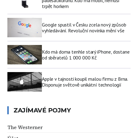
padesátikorunu. Kdo má mobil, nemusí
trpět horkem
Google spustil v Česku zcela nový způsob
vyhledávání. Revoluční novinka mění vše
Kdo má doma tenhle starý iPhone, dostane
od sběratelů 1 000 000 Kč
Apple v tajnosti koupil malou firmu z Brna.
Disponuje světově unikátní technologií
ZAJÍMAVÉ POJMY
The Westerner