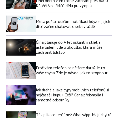
telefonem Vám ročně zachrání přes 6000
Kč. Většina řidičů dělá pravý opak
Meta pošla rodičům notifikaci, když si jejich
dítě začne chatovat o sebevraždě
Čína plánuje do 4 let riskantní střet s
asteroidem: Jde o zkoušku, která může
zachránit lidstvo
Proč vám telefon tajně žere data? Je to
vaše chyba. Zde je návod, jak to stopnout
Jak drahé a jaké typy mobilních telefonů si
nejčastěji kupují Češi? Cena překvapila i
samotné odborníky
Tři aplikace lepší než WhatsApp. Mají chytré