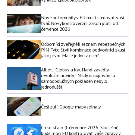
Nové automobily v EU musí sledovat vaši
tvář. Nový kontroverzní zákon platí od
července 2026
Odborníci zveřejněli seznam nebezpečných
PIN. Tyto čtyři kombinace podvodníci zkusí
jako první. Máte jednu z nich?
Albert, Globus a Kaufland zavedly
revoluční novinku. Nikdy nakupování u
samoobslužných pokladen nebylo
jednodušší
Češi zuří. Google mapy selhaly
Co se stalo 9. července 2026: Skutečně
bude moci EU kontrolovat vaše zprávy v