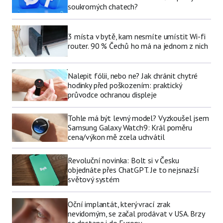
soukromých chatech?
3 místa v bytě, kam nesmíte umístit Wi-fi
router. 90 % Čechů ho má na jednom z nich
Nalepit fólii, nebo ne? Jak chránit chytré
hodinky před poškozením: praktický
průvodce ochranou displeje
Tohle má být levný model? Vyzkoušel jsem
Samsung Galaxy Watch9: Král poměru
cena/výkon mě zcela uchvátil
Revoluční novinka: Bolt si v Česku
objednáte přes ChatGPT. Je to nejsnazší
světový systém
Oční implantát, který vrací zrak
nevidomým, se začal prodávat v USA. Brzy
se dostane i do Evropy