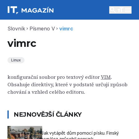
search
menu
Slovník
Písmeno V
vimrc
chevron_right
chevron_right
vimrc
Linux
konfigurační soubor pro textový editor
VIM
.
Obsahuje direktivy, které v podstatě určují způsob
chování a vzhled celého editoru.
NEJNOVĚJŠÍ ČLÁNKY
Jak vytápět dům pomocí písku. Finský
vynález způsobil poprask