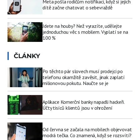
Meta pošla rodičům notifikaci, když si jejich
dítě začne chatovat o sebevraždě
Jdete na houby? Než vyrazíte, udělejte
jednoduchou věc s mobilem. Vyplatí se na
100 %
ČLÁNKY
Po těchto pár slovech musí prodejci po
telefonu okamžitě zavěsit, jinak zaplatí
milionovou pokutu. Naučte se je
Aplikace Komerční banky napadli hackeři.
Účty tisíců klientů jsou v ohrožení
Od června se začala na mobilech objevovat
modrá tečka. Co znamená, když se rozsvítí?