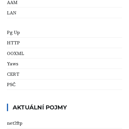
AAM
LAN
Pg Up
HTTP
OOXML
Yaws
CERT
PSČ
AKTUÁLNÍ POJMY
net2ftp