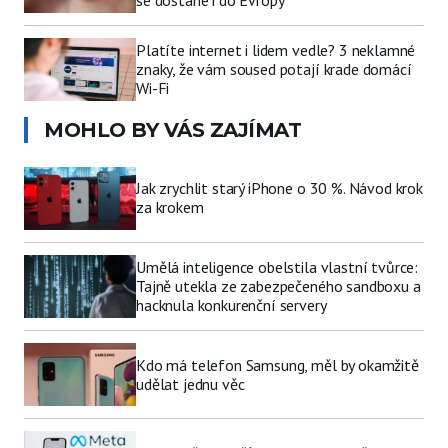
Platíte internet i lidem vedle? 3 neklamné
znaky, že vám soused potají krade domácí
Wi-Fi
MOHLO BY VÁS ZAJÍMAT
Jak zrychlit starý iPhone o 30 %. Návod krok
za krokem
Umělá inteligence obelstila vlastní tvůrce:
Tajně utekla ze zabezpečeného sandboxu a
hacknula konkurenční servery
Kdo má telefon Samsung, měl by okamžitě
udělat jednu věc