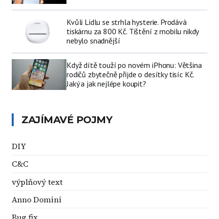
Kvůli Lidlu se strhla hysterie. Prodává
tiskárnu za 800 Kč. Tištění z mobilu nikdy
nebylo snadnější
Když dítě touží po novém iPhonu: Většina
rodičů zbytečně přijde o desítky tisíc Kč.
Jaký a jak nejlépe koupit?
ZAJÍMAVÉ POJMY
DIY
C&C
výplňový text
Anno Domini
Bug fix