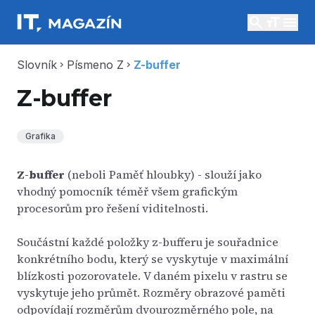
search
menu
Slovník
Písmeno Z
Z-buffer
chevron_right
chevron_right
Z-buffer
Grafika
Z-buffer
(neboli Paměť hloubky) - slouží jako
vhodný pomocník téměř všem grafickým
procesorům pro řešení viditelnosti.
Součástní každé položky z-bufferu je souřadnice
konkrétního bodu, který se vyskytuje v maximální
blízkosti pozorovatele. V daném pixelu v rastru se
vyskytuje jeho průmět. Rozměry obrazové paměti
odpovídají rozměrům dvourozměrného pole, na