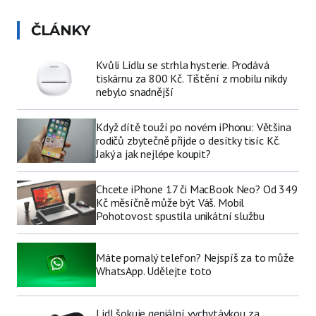
ČLÁNKY
Kvůli Lidlu se strhla hysterie. Prodává
tiskárnu za 800 Kč. Tištění z mobilu nikdy
nebylo snadnější
Když dítě touží po novém iPhonu: Většina
rodičů zbytečně přijde o desítky tisíc Kč.
Jaký a jak nejlépe koupit?
Chcete iPhone 17 či MacBook Neo? Od 349
Kč měsíčně může být Váš. Mobil
Pohotovost spustila unikátní službu
Máte pomalý telefon? Nejspíš za to může
WhatsApp. Udělejte toto
Lidl šokuje geniální vychytávkou za