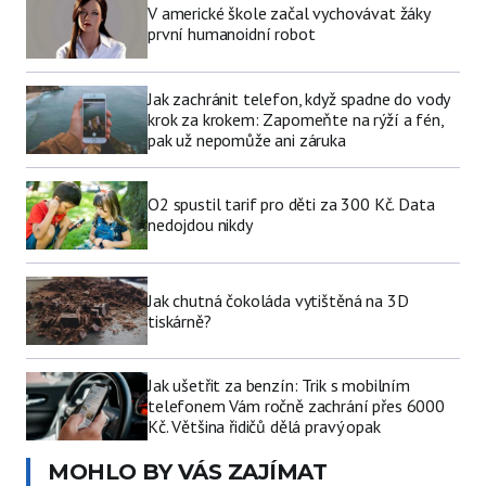
V americké škole začal vychovávat žáky
první humanoidní robot
Jak zachránit telefon, když spadne do vody
krok za krokem: Zapomeňte na rýží a fén,
pak už nepomůže ani záruka
O2 spustil tarif pro děti za 300 Kč. Data
nedojdou nikdy
Jak chutná čokoláda vytištěná na 3D
tiskárně?
Jak ušetřit za benzín: Trik s mobilním
telefonem Vám ročně zachrání přes 6000
Kč. Většina řidičů dělá pravý opak
MOHLO BY VÁS ZAJÍMAT