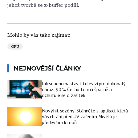
jehož tvorbě se z-buffer podílí.
Mohlo by vás také zajímat:
GPU
NEJNOVĚJŠÍ ČLÁNKY
Jak snadno nastavit televizi pro dokonalý
obraz: 90 % Čechů to má špatně a
ochuzuje se o zážitek
Nový hit sezóny: Stáhněte si aplikaci, která
vás chrání před UV zářením. Skvělá je
především k moři