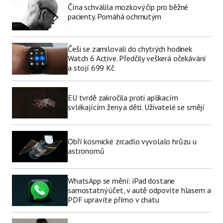
Čína schválila mozkový čip pro běžné
pacienty. Pomáhá ochrnutým
Češi se zamilovali do chytrých hodinek
Watch 6 Active. Předčily veškerá očekávání
a stojí 699 Kč
EU tvrdě zakročila proti aplikacím
svlékajícím ženy a děti. Uživatelé se smějí
Obří kosmické zrcadlo vyvolalo hrůzu u
astronomů
WhatsApp se mění: iPad dostane
samostatný účet, v autě odpovíte hlasem a
PDF upravíte přímo v chatu