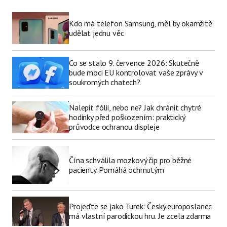
Kdo má telefon Samsung, měl by okamžitě
udělat jednu věc
Co se stalo 9. července 2026: Skutečně
bude moci EU kontrolovat vaše zprávy v
soukromých chatech?
Nalepit fólii, nebo ne? Jak chránit chytré
hodinky před poškozením: praktický
průvodce ochranou displeje
Čína schválila mozkový čip pro běžné
pacienty. Pomáhá ochrnutým
Projeďte se jako Turek: Český europoslanec
má vlastní parodickou hru. Je zcela zdarma