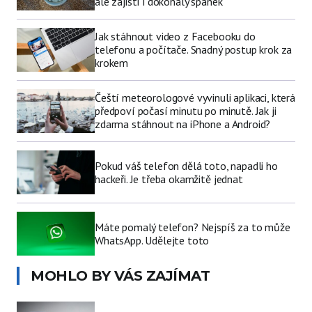
ale zajistí i dokonalý spánek
Jak stáhnout video z Facebooku do
telefonu a počítače. Snadný postup krok za
krokem
Čeští meteorologové vyvinuli aplikaci, která
předpoví počasí minutu po minutě. Jak ji
zdarma stáhnout na iPhone a Android?
Pokud váš telefon dělá toto, napadli ho
hackeři. Je třeba okamžitě jednat
Máte pomalý telefon? Nejspíš za to může
WhatsApp. Udělejte toto
MOHLO BY VÁS ZAJÍMAT