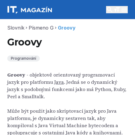
search
menu
Slovník
Písmeno G
Groovy
chevron_right
chevron_right
Groovy
Programování
Groovy
- objektově orientovaný programovací
jazyk pro platformu
Java
. Jedná se o dynamický
jazyk s podobnými funkcemi jako má Python, Ruby,
Perl a Smalltalk.
Může být použit jako skriptovací jazyk pro Java
platformu, je dynamicky sestaven tak, aby
kompiloval s Java Virtual Machine bytecodem a
spolupracuje s ostatními Java kódy a knihovnami.