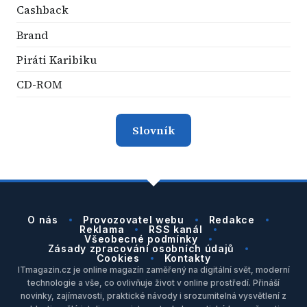
Cashback
Brand
Piráti Karibiku
CD-ROM
Slovník
O nás
Provozovatel webu
Redakce
Reklama
RSS kanál
Všeobecné podmínky
Zásady zpracování osobních údajů
Cookies
Kontakty
ITmagazin.cz je online magazín zaměřený na digitální svět, moderní
technologie a vše, co ovlivňuje život v online prostředí. Přináší
novinky, zajímavosti, praktické návody i srozumitelná vysvětlení z