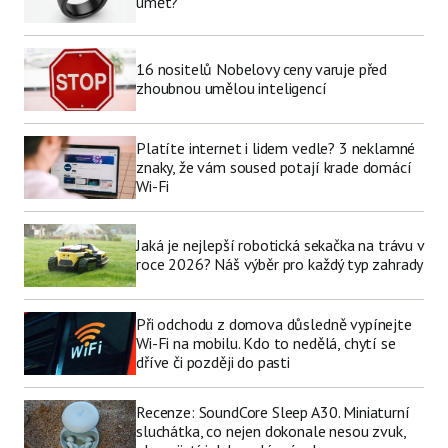
umět?
16 nositelů Nobelovy ceny varuje před
zhoubnou umělou inteligencí
Platíte internet i lidem vedle? 3 neklamné
znaky, že vám soused potají krade domácí
Wi-Fi
Jaká je nejlepší robotická sekačka na trávu v
roce 2026? Náš výběr pro každý typ zahrady
Při odchodu z domova důsledně vypínejte
Wi-Fi na mobilu. Kdo to nedělá, chytí se
dříve či později do pasti
Recenze: SoundCore Sleep A30. Miniaturní
sluchátka, co nejen dokonale nesou zvuk,