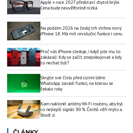
Apple v roce 2027 představí chytré brýle.
Cena bude neuvěřitelně nízká
Na podzim 2026 na český trh vtrhne nový
iPhone 18. Má mít revoluční funkce i cenu
Proč vás iPhone sleduje, i když jste mu to
zakázali: Kdy se začít znepokojovat a kdy
to nechat být?
Skryjte své číslo před cizími lidmi:
WhatsApp zavádí funkci, na kterou se
čekalo roky
Kam naklonit antény Wi-Fi routeru, aby byl
co nejlepší signál. 90 % Čechů věří mýtu a
škodí si
ČLÁNKY