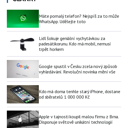
Máte pomalý telefon? Nejspíš za to může
WhatsApp. Udělejte toto
Lidl šokuje geniální vychytávkou za
padesátikorunu. Kdo má mobil, nemusí
trpět horkem
Google spustil v Česku zcela nový způsob
vyhledávání. Revoluční novinka mění vše
Kdo má doma tenhle starý iPhone, dostane
od sběratelů 1 000 000 Kč
Apple v tajnosti koupil malou firmu z Brna.
Disponuje světově unikátní technologií