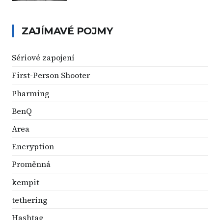
ZAJÍMAVÉ POJMY
Sériové zapojení
First-Person Shooter
Pharming
BenQ
Area
Encryption
Proměnná
kempit
tethering
Hashtag