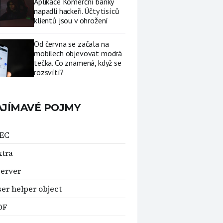
Aplikace Komerční banky
napadli hackeři. Účty tisíců
klientů jsou v ohrožení
Od června se začala na
mobilech objevovat modrá
tečka. Co znamená, když se
rozsvítí?
AJÍMAVÉ POJMY
EC
tra
erver
er helper object
OF