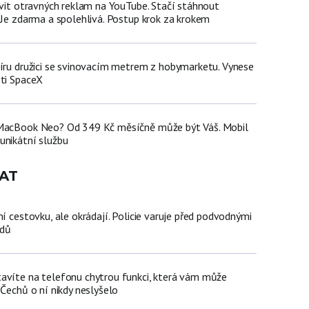
avit otravných reklam na YouTube. Stačí stáhnout
 Je zdarma a spolehlivá. Postup krok za krokem
míru družici se svinovacím metrem z hobymarketu. Vynese
sti SpaceX
 MacBook Neo? Od 349 Kč měsíčně může být Váš. Mobil
unikátní službu
AT
ní cestovku, ale okrádají. Policie varuje před podvodnými
zdů
avíte na telefonu chytrou funkci, která vám může
 Čechů o ní nikdy neslyšelo