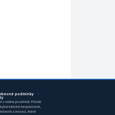
obecné podmínky
ty
 v online prostředí. Přináší
u, kybernetické bezpečnosti,
ečnosti a inovací, které