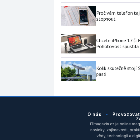
Proč vám telefon tajn
stopnout
Chcete iPhone 17 či
Pohotovost spustila 
Kolik skutečně stojí 
pasti
O nás
Provozovat
Z
ITmagazin.cz je online maga
novinky, zajímavosti, prakt
vědy, technologií a dig