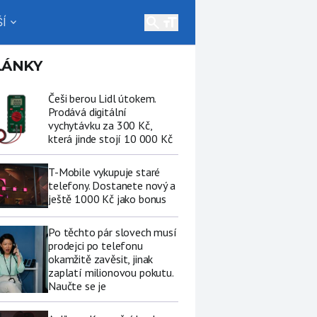
search
Í
expand_more
LÁNKY
Češi berou Lidl útokem.
Prodává digitální
vychytávku za 300 Kč,
která jinde stojí 10 000 Kč
T-Mobile vykupuje staré
telefony. Dostanete nový a
ještě 1000 Kč jako bonus
Po těchto pár slovech musí
prodejci po telefonu
okamžitě zavěsit, jinak
zaplatí milionovou pokutu.
Naučte se je