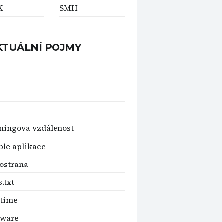
K
SMH
KTUÁLNÍ POJMY
ingova vzdálenost
ble aplikace
ostrana
.txt
time
rware