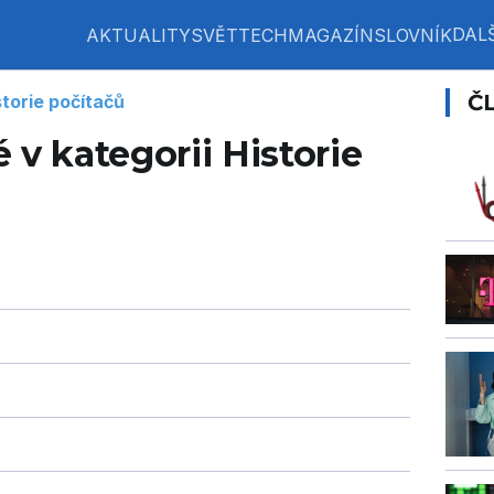
DALŠ
AKTUALITY
SVĚT
TECH
MAGAZÍN
SLOVNÍK
Č
storie počítačů
 v kategorii Historie