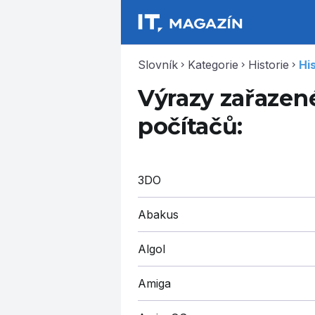
Slovník
Kategorie
Historie
Hi
chevron_right
chevron_right
chevron_right
Výrazy zařazené
počítačů:
3DO
Abakus
Algol
Amiga