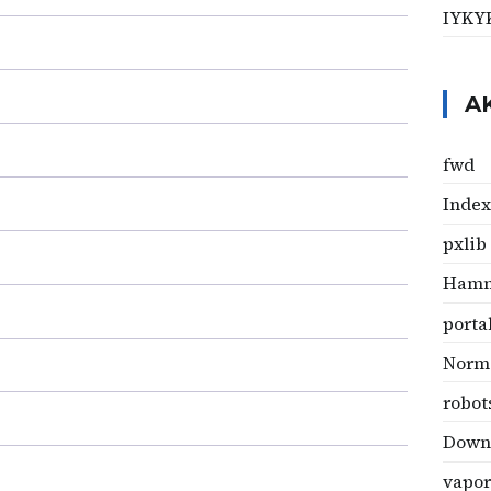
IYKY
A
fwd
Index
pxlib
Hamm
porta
Norm
robots
Down
vapo