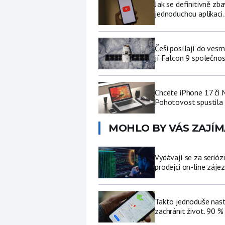
Jak se definitivně zb
jednoduchou aplikaci.
Češi posílají do ves
jí Falcon 9 společno
Chcete iPhone 17 či
Pohotovost spustila 
MOHLO BY VÁS ZAJÍM
Vydávají se za serióz
prodejci on-line záje
Takto jednoduše nast
zachránit život. 90 %