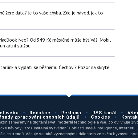
ě žere data? Je to vaše chyba. Zde je návod, jak to
 MacBook Neo? Od 349 Kč měsíčně může být Váš. Mobil
unikátní službu
Starlink a vyplatí se běžnému Čechovi? Pozor na skryté
el webu
Redakce
Reklama
RSS kanál
Vše
ásady zpracování osobních údajů
Cookies
Kontak
zín zaměřený na digitální svět, moderní technologie a vše, co ovlivňuje život
ické návody i srozumitelná vysvětlení z oblasti umělé inteligence, internet
itálních trendů. Věnuje se také významným událostem ze světa byznysu, spol