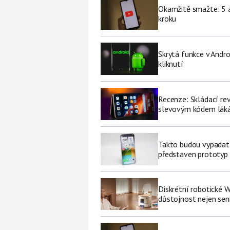
Okamžitě smažte: 5 a
kroku
Skrytá funkce v Andro
kliknutí
Recenze: Skládací re
slevovým kódem láká
Takto budou vypadat 
představen prototyp
Diskrétní robotické W
důstojnost nejen se