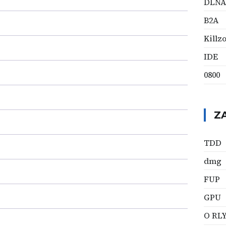
DLNA
B2A
Killz
IDE
0800
Z
TDD
dmg
FUP
GPU
O RL