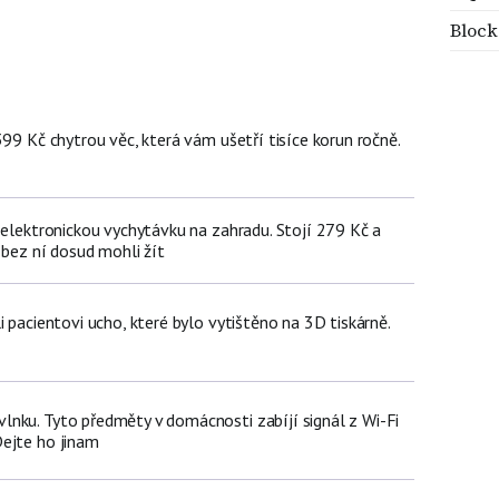
Block
399 Kč chytrou věc, která vám ušetří tisíce korun ročně.
 elektronickou vychytávku na zahradu. Stojí 279 Kč a
 bez ní dosud mohli žít
i pacientovi ucho, které bylo vytištěno na 3D tiskárně.
nku. Tyto předměty v domácnosti zabíjí signál z Wi-Fi
ejte ho jinam