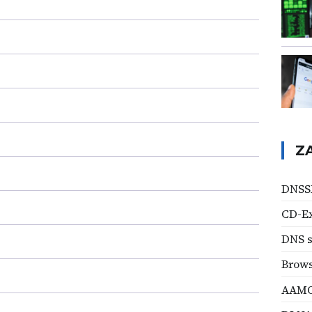
Z
DNSS
CD-Ex
DNS s
Brows
AAM