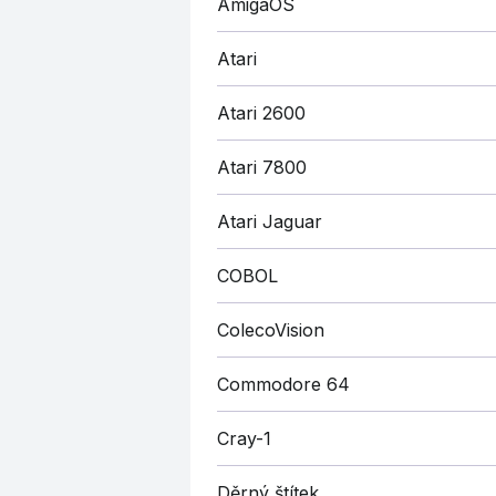
AmigaOS
Atari
Atari 2600
Atari 7800
Atari Jaguar
COBOL
ColecoVision
Commodore 64
Cray-1
Děrný štítek