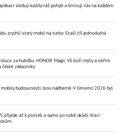
plikací sledují každý váš pohyb a šmírují vás na každém
idu zrychlí starý mobil na turbo. Stačí tři jednoduchá
voluce za hubičku. HONOR Magic V6 boří mýty a obřím
 české zákazníky
mobily budoucnosti. Jsou nádherné. V červenci 2026 byl
C přijede až k posteli a samo po sobě uklidí. Vrací
niorům