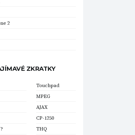
one 2
AJÍMAVÉ ZKRATKY
Touchpad
MPEG
AJAX
CP-1250
Y?
THQ