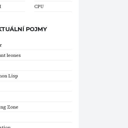
M
CPU
KTUÁLNÍ POJMY
r
unt leones
on Lisp
ing Zone
ation