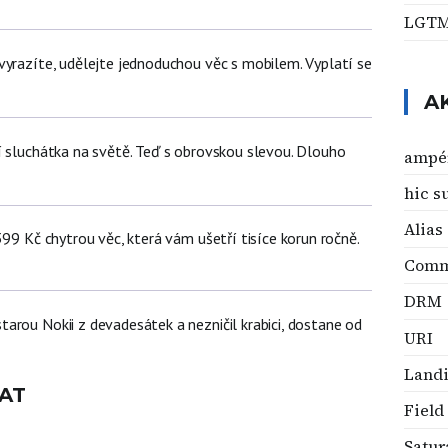
LGT
vyrazíte, udělejte jednoduchou věc s mobilem. Vyplatí se
A
í sluchátka na světě. Teď s obrovskou slevou. Dlouho
ampé
hic s
Alias
399 Kč chytrou věc, která vám ušetří tisíce korun ročně.
Comm
DRM
arou Nokii z devadesátek a nezničil krabici, dostane od
URI
Land
AT
Field
Satur