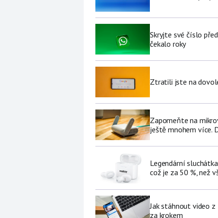
Skryjte své číslo pře
čekalo roky
Ztratili jste na dov
Zapomeňte na mikrovl
ještě mnohem více. D
Legendární sluchátka
což je za 50 %, než v
Jak stáhnout video z
za krokem