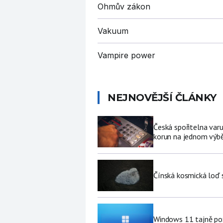
Ohmův zákon
Vakuum
Vampire power
NEJNOVĚJŠÍ ČLÁNKY
Česká spořitelna varu
korun na jednom výb
Čínská kosmická loď 
Windows 11 tajně pož