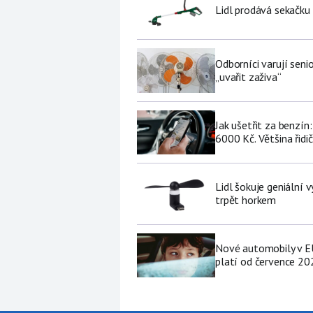
Lidl prodává sekačku
Odborníci varují sen
„uvařit zaživa“
Jak ušetřit za benzí
6000 Kč. Většina řidi
Lidl šokuje geniální
trpět horkem
Nové automobily v EU
platí od července 20