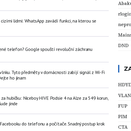
Abak
rlogi
d cizími lidmi: WhatsApp zavádí funkci, na kterou se
nepro
Main
DND
olené telefon? Google spouští revoluční záchranu
Z
nku. Tyto předměty v domácnosti zabíjí signál z Wi-Fi
ejte ho jinam
HDY
VLAN
 za hubičku: Niceboy HIVE Podsie 4 na Alze za 549 korun,
šude jinde
FUP
PIM
 Facebooku do telefonu a počítače. Snadný postup krok
CTA