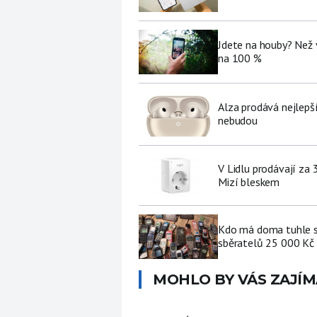
Jdete na houby? Než 
na 100 %
Alza prodává nejlepš
nebudou
V Lidlu prodávají za 
Mizí bleskem
Kdo má doma tuhle st
sběratelů 25 000 Kč
MOHLO BY VÁS ZAJÍM