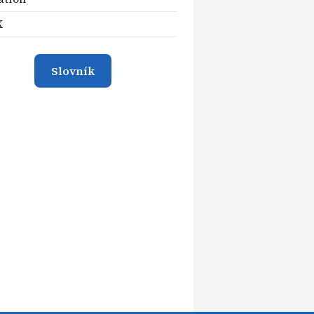
K
Slovník