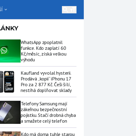
search
Í
expand_more
LÁNKY
WhatsApp zpoplatnil
funkce. Kdo zaplatí 60
Kč/měsíc, získá velkou
výhodu
Kaufland vyvolal hysterii.
Prodává „kopii“ iPhonu 17
Pro za 2 877 Kč. Češi šílí,
nestíhá doplňovat sklady
Telefony Samsung mají
zákeřnou bezpečnostní
pojistku. Stačí drobná chyba
a smažete celý telefon
Kdo má doma tuhle starou