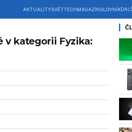
DALŠ
AKTUALITY
SVĚT
TECH
MAGAZÍN
SLOVNÍK
Č
 v kategorii Fyzika: