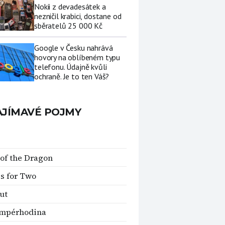
Nokii z devadesátek a
nezničil krabici, dostane od
sběratelů 25 000 Kč
Google v Česku nahrává
hovory na oblíbeném typu
telefonu. Údajně kvůli
ochraně. Je to ten Váš?
AJÍMAVÉ POJMY
 of the Dragon
s for Two
ut
ampérhodina