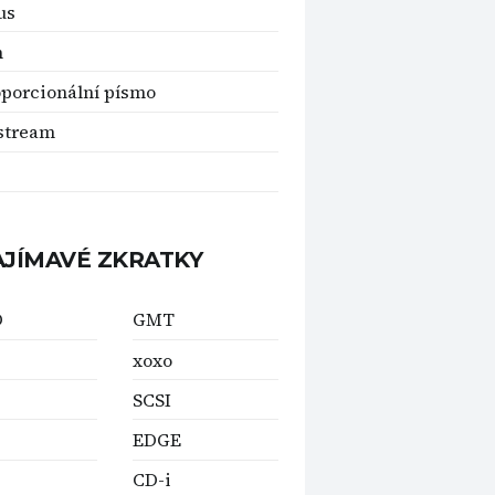
us
n
porcionální písmo
stream
AJÍMAVÉ ZKRATKY
D
GMT
xoxo
SCSI
EDGE
CD-i