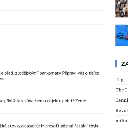
Z
je před „zlodějskými“ bankomaty. Připraví vás o tisíce
ěru
Tag
The I
Tenni
se přiblížila k záhadnému objektu poblíž Země
Revol
mili
írá stovky gigabajtů: Microsoft přiznal fatální chybu