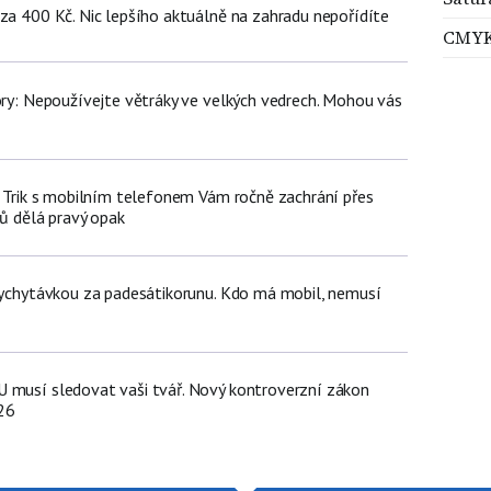
 za 400 Kč. Nic lepšího aktuálně na zahradu nepořídíte
CMY
iory: Nepoužívejte větráky ve velkých vedrech. Mohou vás
n: Trik s mobilním telefonem Vám ročně zachrání přes
čů dělá pravý opak
 vychytávkou za padesátikorunu. Kdo má mobil, nemusí
 musí sledovat vaši tvář. Nový kontroverzní zákon
26