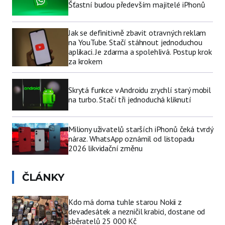
Šťastní budou především majitelé iPhonů
Jak se definitivně zbavit otravných reklam
na YouTube. Stačí stáhnout jednoduchou
aplikaci. Je zdarma a spolehlivá. Postup krok
za krokem
Skrytá funkce v Androidu zrychlí starý mobil
na turbo. Stačí tři jednoduchá kliknutí
Miliony uživatelů starších iPhonů čeká tvrdý
náraz. WhatsApp oznámil od listopadu
2026 likvidační změnu
ČLÁNKY
Kdo má doma tuhle starou Nokii z
devadesátek a nezničil krabici, dostane od
sběratelů 25 000 Kč