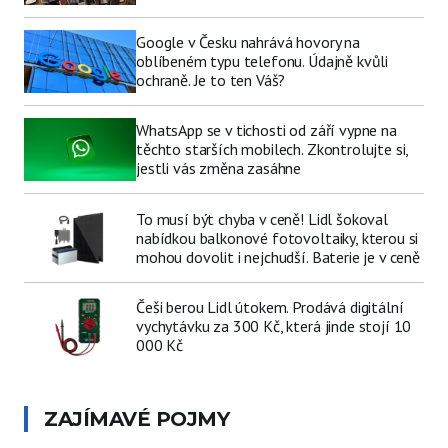
Google v Česku nahrává hovory na
oblíbeném typu telefonu. Údajně kvůli
ochraně. Je to ten Váš?
WhatsApp se v tichosti od září vypne na
těchto starších mobilech. Zkontrolujte si,
jestli vás změna zasáhne
To musí být chyba v ceně! Lidl šokoval
nabídkou balkonové fotovoltaiky, kterou si
mohou dovolit i nejchudší. Baterie je v ceně
Češi berou Lidl útokem. Prodává digitální
vychytávku za 300 Kč, která jinde stojí 10
000 Kč
ZAJÍMAVÉ POJMY