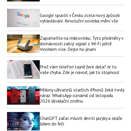
Google spustil v Česku zcela nový způsob
vyhledávání. Revoluční novinka mění vše
Zapomeňte na mikrovlnku. Tyto předměty v
domácnosti zabíjí signál z Wi-Fi ještě
mnohem více. Dejte ho jinam
Proč vám telefon tajně žere data? Je to
vaše chyba. Zde je návod, jak to stopnout
Miliony uživatelů starších iPhonů čeká tvrdý
náraz. WhatsApp oznámil od listopadu
2026 likvidační změnu
ChatGPT začal mluvit devíti jazyky a skáče
lidem do řeči