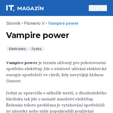
search
menu
Slovník
Písmeno V
Vampire power
chevron_right
chevron_right
Vampire power
Elektronika
Fyzika
Vampire power
je termín užívaný pro pohotovostní
spotřebu elektřiny. Jde o ztrátové užívání elektrické
energie spotřebiči ve chvíli, kdy nevyvíjejí žádnou
činnost.
Jedná se zpravidla o několik wattů, z dlouhodobého
hlediska tak jde o nemalé množství elektřiny.
Řešením tohoto problému je vytahování spotřebičů
ze zásuvky nebo stále populárnější používání