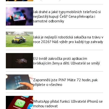
Jak drahé a jaké typy mobilních telefonů si
nejčastěji kupují Češi? Cena překvapila i
samotné odborníky
Jaká je nejlepší robotická sekačka na trávu v
roce 2026? Náš výběr pro každý typ zahrady
EU tvrdě zakročila proti aplikacím
svlékajícím ženy a děti. Uživatelé se smějí
Zapomněli jste PIN? Máte 72 hodin, pak
přijdete o všechno
WhatsApp přidal funkci. Uživatelé iPhonů se
mohou radovat