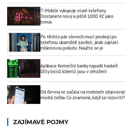
T-Mobile vykupuje staré telefony.
Dostanete nový a ještě 1000 Kč jako
bonus
Po těchto pár slovech musí prodejci po
telefonu okamžitě zavěsit, jinak zaplatí
milionovou pokutu. Naučte se je
Aplikace Komerční banky napadli hackeři.
Účty tisíců klientů jsou v ohrožení
Od června se začala na mobilech objevovat
modrá tečka. Co znamená, když se rozsvítí?
ZAJÍMAVÉ POJMY