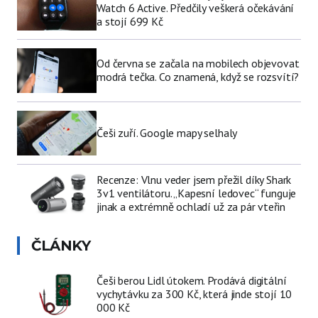
Watch 6 Active. Předčily veškerá očekávání
a stojí 699 Kč
Od června se začala na mobilech objevovat
modrá tečka. Co znamená, když se rozsvítí?
Češi zuří. Google mapy selhaly
Recenze: Vlnu veder jsem přežil díky Shark
3v1 ventilátoru. „Kapesní ledovec“ funguje
jinak a extrémně ochladí už za pár vteřin
ČLÁNKY
Češi berou Lidl útokem. Prodává digitální
vychytávku za 300 Kč, která jinde stojí 10
000 Kč