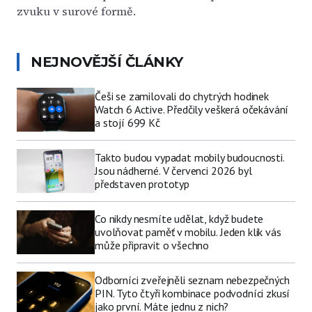
zvuku v surové formě.
NEJNOVĚJŠÍ ČLÁNKY
Češi se zamilovali do chytrých hodinek
Watch 6 Active. Předčily veškerá očekávání
a stojí 699 Kč
Takto budou vypadat mobily budoucnosti.
Jsou nádherné. V červenci 2026 byl
představen prototyp
Co nikdy nesmíte udělat, když budete
uvolňovat paměť v mobilu. Jeden klik vás
může připravit o všechno
Odborníci zveřejněli seznam nebezpečných
PIN. Tyto čtyři kombinace podvodníci zkusí
jako první. Máte jednu z nich?