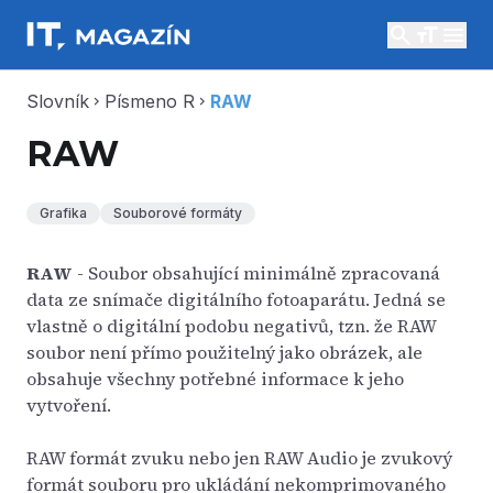
search
menu
Slovník
Písmeno R
RAW
chevron_right
chevron_right
RAW
Grafika
Souborové formáty
RAW
- Soubor obsahující minimálně zpracovaná
data ze snímače digitálního fotoaparátu. Jedná se
vlastně o digitální podobu negativů, tzn. že RAW
soubor není přímo použitelný jako obrázek, ale
obsahuje všechny potřebné informace k jeho
vytvoření.
RAW formát zvuku nebo jen RAW Audio je zvukový
formát souboru pro ukládání nekomprimovaného