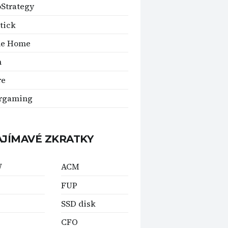
Strategy
tick
le Home
n
re
rgaming
AJÍMAVÉ ZKRATKY
W
ACM
FUP
SSD disk
CFO