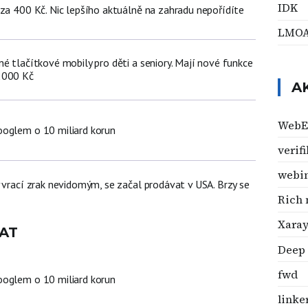
IDK
 za 400 Kč. Nic lepšího aktuálně na zahradu nepořídíte
LMO
é tlačítkové mobily pro děti a seniory. Mají nové funkce
2000 Kč
A
WebE
oglem o 10 miliard korun
verif
webi
 vrací zrak nevidomým, se začal prodávat v USA. Brzy se
Rich
Xara
AT
Deep
fwd
oglem o 10 miliard korun
linke