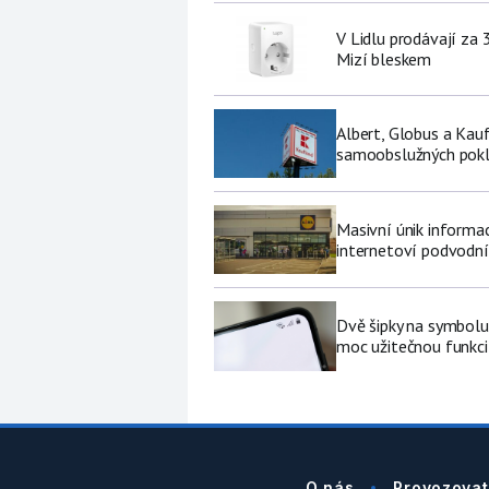
V Lidlu prodávají za 
Mizí bleskem
Albert, Globus a Kau
samoobslužných pokl
Masivní únik informa
internetoví podvodní
Dvě šipky na symbolu
moc užitečnou funkci 
O nás
Provozovat