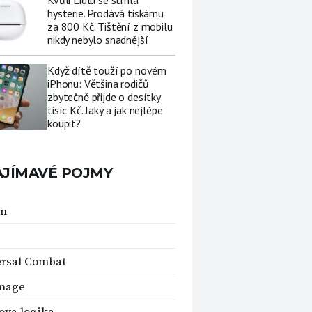
Kvůli Lidlu se strhla
hysterie. Prodává tiskárnu
za 800 Kč. Tištění z mobilu
nikdy nebylo snadnější
Když dítě touží po novém
iPhonu: Většina rodičů
zbytečně přijde o desítky
tisíc Kč. Jaký a jak nejlépe
koupit?
AJÍMAVÉ POJMY
on
rsal Combat
image
ova logika