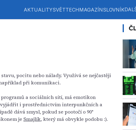
DALŠ
AKTUALITY
SVĚT
TECH
MAGAZÍN
SLOVNÍK
Č
stavu, pocitu nebo nálady. Využívá se nejčastěji
 například při komunikaci.
programů a sociálních sítí, má emotikon
vyjádřit i prostřednictvím interpunkčních a
ípadě dává smysl, pokud se pootočí o 90°
tikonem je
Smajlík
, který má obvykle podobu :).