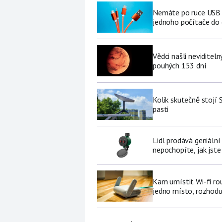
Nemáte po ruce USB f
jednoho počítače do
Vědci našli neviditel
pouhých 153 dní
Kolik skutečně stojí 
pasti
Lidl prodává geniální
nepochopíte, jak jste
Kam umístit Wi-fi ro
jedno místo, rozhodu