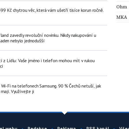
Ohm
399 Kč chytrou věc, která vám ušetří tisíce korun ročně.
MKA
fland zavedly revoluční novinku. Nikdy nakupování u
aden nebylo jednodušší
cí z Lidlu: Vaše jméno i telefon mohou mít v rukou
ci
 Wi-Fi na telefonech Samsung. 90 % Čechů netuší, jak
mají. Využívejte ji
el webu
Redakce
Reklama
RSS kanál
Vše