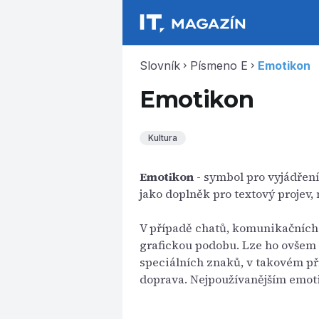
Slovník
Písmeno E
Emotikon
chevron_right
chevron_right
Emotikon
Kultura
Emotikon
- symbol pro vyjádření 
jako doplněk pro textový projev,
V případě chatů, komunikačních 
grafickou podobu. Lze ho ovšem 
speciálních znaků, v takovém př
doprava. Nejpoužívanějším emo