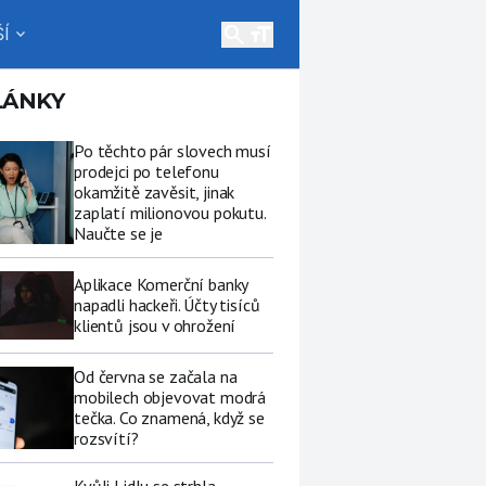
search
Í
expand_more
LÁNKY
Po těchto pár slovech musí
prodejci po telefonu
okamžitě zavěsit, jinak
zaplatí milionovou pokutu.
Naučte se je
Aplikace Komerční banky
napadli hackeři. Účty tisíců
klientů jsou v ohrožení
Od června se začala na
mobilech objevovat modrá
tečka. Co znamená, když se
rozsvítí?