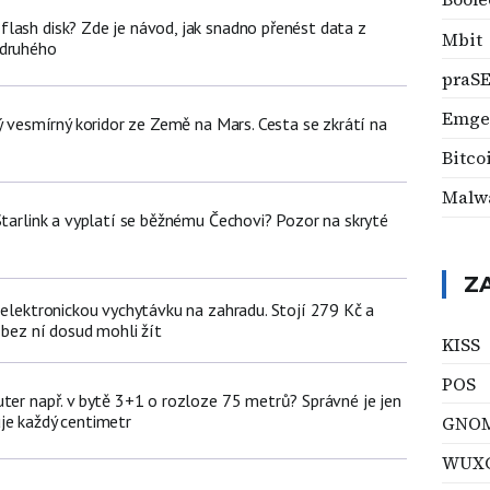
lash disk? Zde je návod, jak snadno přenést data z
Mbit
 druhého
praS
Emge
ný vesmírný koridor ze Země na Mars. Cesta se zkrátí na
Bitco
Malwa
Starlink a vyplatí se běžnému Čechovi? Pozor na skryté
Z
 elektronickou vychytávku na zahradu. Stojí 279 Kč a
 bez ní dosud mohli žít
KISS
POS
uter např. v bytě 3+1 o rozloze 75 metrů? Správné je jen
je každý centimetr
GNO
WUX