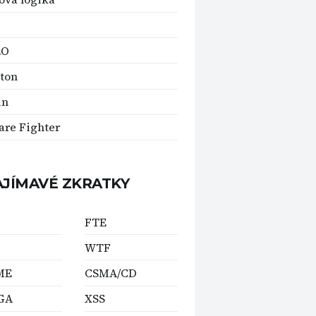
EO
ton
in
re Fighter
AJÍMAVÉ ZKRATKY
FTE
WTF
ME
CSMA/CD
GA
XSS