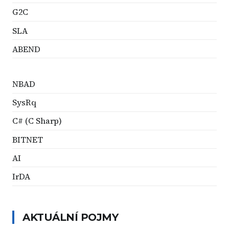
G2C
SLA
ABEND
NBAD
SysRq
C# (C Sharp)
BITNET
AI
IrDA
AKTUÁLNÍ POJMY