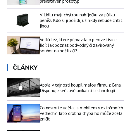
představen prototyp
V Lidlu mají chytrou nabíječku za půlku
peněz. Kdo si ji pořídí, už nikdy nebude chtít
jinou
Velká lež, které připravila o peníze tisíce
lidí: Jak poznat podvodný či zavirovaný
soubor na počítači?
ČLÁNKY
Apple v tajnosti koupil malou firmu z Brna.
Disponuje světově unikátní technologií
Co nesmíte udělat s mobilem v extrémních
vedrech? Tato drobná chyba ho může zcela
zničit