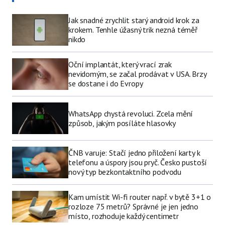
Jak snadné zrychlit starý android krok za
krokem. Tenhle úžasný trik nezná téměř
nikdo
Oční implantát, který vrací zrak
nevidomým, se začal prodávat v USA. Brzy
se dostane i do Evropy
WhatsApp chystá revoluci. Zcela mění
způsob, jakým posíláte hlasovky
ČNB varuje: Stačí jedno přiložení karty k
telefonu a úspory jsou pryč. Česko pustoší
nový typ bezkontaktního podvodu
Kam umístit Wi-fi router např. v bytě 3+1 o
rozloze 75 metrů? Správné je jen jedno
místo, rozhoduje každý centimetr