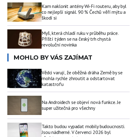
Kam naklonit antény Wi-Fi routeru, aby byl
co nejlepší signál. 90 % Čechů věří mýtu a
škodí si
Myš, která chladí ruku v průběhu práce.
Příští týden se na český trh chystá
revoluční novinka
MOHLO BY VÁS ZAJÍMAT
Vědci varují, že oběžná dráha Země by se
mohla rychle zhroutit a odstartovat
katastrofu
Na Androidech se objeví nová funkce. Je
super užitečná pro všechny
Takto budou vypadat mobily budoucnosti.
Jsou nádherné. V červenci 2026 byl