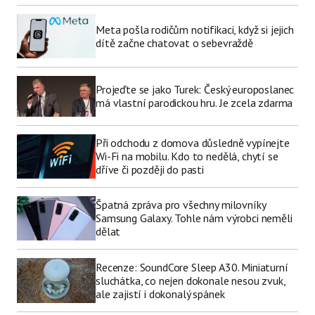
Meta pošla rodičům notifikaci, když si jejich
dítě začne chatovat o sebevraždě
Projeďte se jako Turek: Český europoslanec
má vlastní parodickou hru. Je zcela zdarma
Při odchodu z domova důsledně vypínejte
Wi-Fi na mobilu. Kdo to nedělá, chytí se
dříve či později do pasti
Špatná zpráva pro všechny milovníky
Samsung Galaxy. Tohle nám výrobci neměli
dělat
Recenze: SoundCore Sleep A30. Miniaturní
sluchátka, co nejen dokonale nesou zvuk,
ale zajistí i dokonalý spánek