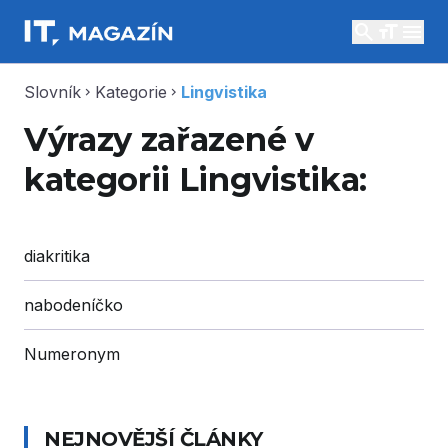
search
menu
Slovník
Kategorie
Lingvistika
chevron_right
chevron_right
Výrazy zařazené v
kategorii Lingvistika:
diakritika
nabodeníčko
Numeronym
NEJNOVĚJŠÍ ČLÁNKY